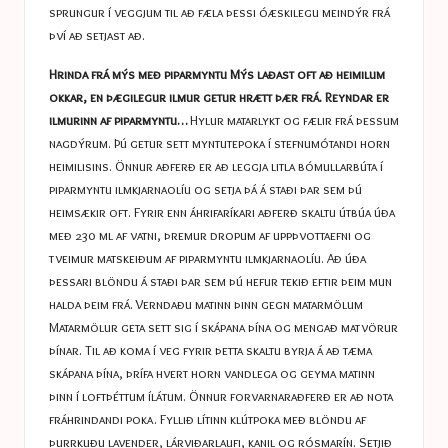
sprungur í veggjum til að fæla þessi óæskilegu meindýr frá
því að setjast að.
Hrinda frá mýs með piparmyntu
Mýs laðast oft að heimilum
okkar, en þægilegur ilmur getur hrætt þær frá. Reyndar er
ilmurinn af piparmyntu…
Hylur matarlykt og fælir frá þessum
nagdýrum. Þú getur sett myntutepoka í stefnumótandi horn
heimilisins. Önnur aðferð er að leggja litla bómullarbúta í
piparmyntu ilmkjarnaolíu og setja þá á staði þar sem þú
heimsækir oft. Fyrir enn áhrifaríkari aðferð skaltu útbúa úða
með 230 ml af vatni, þremur dropum af uppþvottaefni og
tveimur matskeiðum af piparmyntu ilmkjarnaolíu. Að úða
þessari blöndu á staði þar sem þú hefur tekið eftir þeim mun
halda þeim frá.
Verndaðu matinn þinn gegn matarmölum
Matarmölur geta sett sig í skápana þína og mengað matvörur
þínar. Til að koma í veg fyrir þetta skaltu byrja á að tæma
skápana þína, þrífa hvert horn vandlega og geyma matinn
þinn í loftþéttum ílátum. Önnur forvarnaraðferð er að nota
fráhrindandi poka. Fyllið lítinn klútpoka með blöndu af
þurrkuðu lavender, lárviðarlaufi, kanil og rósmarín. Setjið