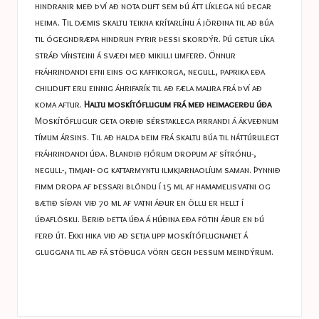
hindranir með því að nota duft sem þú átt líklega nú þegar
heima. Til dæmis skaltu teikna krítarlínu á jörðina til að búa
til ógegndræpa hindrun fyrir þessi skordýr. Þú getur líka
stráð vínsteini á svæði með mikilli umferð. Önnur
fráhrindandi efni eins og kaffikorga, negull, paprika eða
chiliduft eru einnig áhrifarík til að fæla maura frá því að
koma aftur.
Haltu moskítóflugum frá með heimagerðu úða
Moskítóflugur geta orðið sérstaklega pirrandi á ákveðnum
tímum ársins. Til að halda þeim frá skaltu búa til náttúrulegt
fráhrindandi úða. Blandið fjórum dropum af sítrónu-,
negull-, timjan- og kattarmyntu ilmkjarnaolíum saman. Þynnið
fimm dropa af þessari blöndu í 15 ml af hamamelisvatni og
bætið síðan við 70 ml af vatni áður en öllu er hellt í
úðaflösku. Berið þetta úða á húðina eða fötin áður en þú
ferð út. Ekki hika við að setja upp moskítóflugnanet á
gluggana til að fá stöðuga vörn gegn þessum meindýrum.