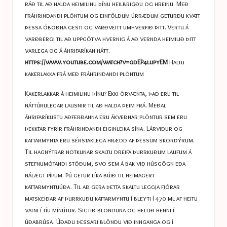
ráð til að halda heimilinu þínu heilbrigðu og hreinu. Með
fráhrindandi plöntum og einföldum úrræðum geturðu kvatt
þessa óboðna gesti og varðveitt umhverfið þitt. Vertu á
varðbergi til að uppgötva hvernig á að vernda heimilið þitt
varlega og á áhrifaríkan hátt.
https://www.youtube.com/watch?v=gdEP4lupyEM
Haltu
kakerlakka frá með fráhrindandi plöntum
Kakerlakkar á heimilinu þínu? Ekki örvænta, það eru til
náttúrulegar lausnir til að halda þeim frá. Meðal
áhrifaríkustu aðferðanna eru ákveðnar plöntur sem eru
þekktar fyrir fráhrindandi eiginleika sína. Lárviður og
kattarmynta eru sérstaklega hrædd af þessum skordýrum.
Til hagnýtrar notkunar skaltu dreifa þurrkuðum laufum á
stefnumótandi stöðum, svo sem á bak við húsgögn eða
nálægt pípum. Þú getur líka búið til heimagert
kattarmyntuúða. Til að gera þetta skaltu leggja fjórar
matskeiðar af þurrkuðu kattarmyntu í bleyti í 470 ml af heitu
vatni í tíu mínútur. Sigtið blönduna og hellið henni í
úðabrúsa. Úðaðu þessari blöndu við innganga og í