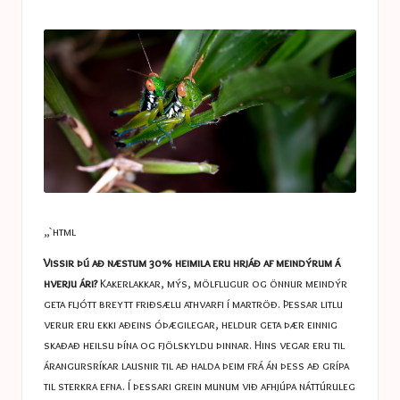
a
in
s
t
u
c
e
s
„`html
Vissir þú að næstum 30% heimila eru hrjáð af meindýrum á
hverju ári?
Kakerlakkar, mýs, mölflugur og önnur meindýr
geta fljótt breytt friðsælu athvarfi í martröð. Þessar litlu
verur eru ekki aðeins óþægilegar, heldur geta þær einnig
skaðað heilsu þína og fjölskyldu þinnar. Hins vegar eru til
árangursríkar lausnir til að halda þeim frá án þess að grípa
til sterkra efna. Í þessari grein munum við afhjúpa náttúruleg