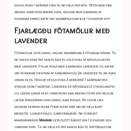
þessa poka í skápana þína til að fæla frá möl. Þetta mun ekki
aðeins varðveita matinn þinn, heldur mun ilmurinn af
pokanum einnig bæta við skemmtilegum blæ í eldhúsið þitt.
Fjarlægðu fötamölur með
lavender
Fötamölur geta einnig valdið skemmdum á fötunum þínum. Til
að halda þeim frá skaltu búa til litla poka af mölflugueyði
með lavender. Fyllið poka með þurrkuðu lavender og bætið
við nokkrum dropum af ilmkjarnaolíu úr lavender til að auka
virkni þess. Hengið þessa poka á herðatré í skápnum eða
stingið þeim í skúffur. Lavender er náttúrulegt eyðingarefni
og ljúfur ilmur þess varðveitir ekki aðeins fötin þín heldur
lætur fataskápinn þinn einnig ilma ferskt. Þú getur líka
skoðað þennan hlekk fyrir fleiri ráð um að fæla burt
meindýr: 3 nauðsynleg garðyrkjuráð. Að forðast
maurainnrásir
Maurar
geta fljótt ráðist inn í eldhúsið eða
garðinn þinn. Til að fæla þá frá skaltu búa til náttúrulegar