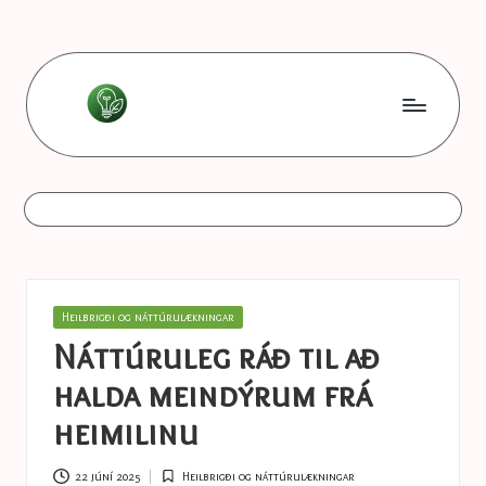
Skip
to
content
L
Les
bonnes
e
astuces
s
b
o
Posted
Heilbrigði og náttúrulækningar
n
in
Náttúruleg ráð til að
n
halda meindýrum frá
e
heimilinu
s
22 júní 2025
Heilbrigði og náttúrulækningar
Posted