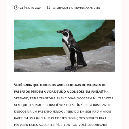
a
s
28 Janeiro 2025
Jardinagem e atividades ao ar livre
Posted
in
t
u
c
e
s
Você sabia que todos os anos centenas de milhares de
pássaros perdem a vida devido a colisões em janelas?
Na
verdade, estas tragédias silenciosas ocorrem muitas vezes
sem que tenhamos consciência delas. Imagine a tristeza de
descobrir um pássaro ferido, perdido em seu jardim após
bater em uma janela. Mas existem soluções simples para
prevenir estes acidentes. Neste artigo você encontrará