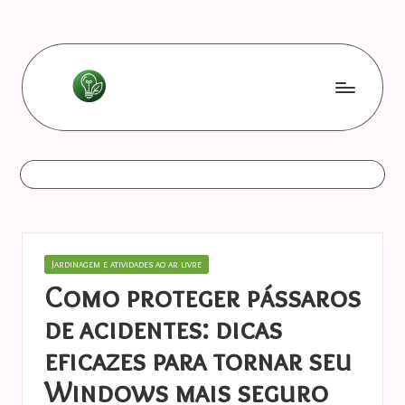
Skip
to
content
L
Les
bonnes
e
astuces
s
b
o
Posted
Jardinagem e atividades ao ar livre
n
in
Como proteger pássaros
n
de acidentes: dicas
e
eficazes para tornar seu
s
Windows mais seguro