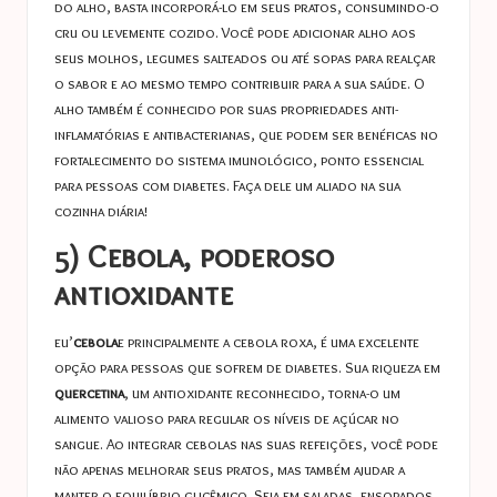
do alho, basta incorporá-lo em seus pratos, consumindo-o
cru ou levemente cozido. Você pode adicionar alho aos
seus molhos, legumes salteados ou até sopas para realçar
o sabor e ao mesmo tempo contribuir para a sua saúde. O
alho também é conhecido por suas propriedades anti-
inflamatórias e antibacterianas, que podem ser benéficas no
fortalecimento do sistema imunológico, ponto essencial
para pessoas com diabetes. Faça dele um aliado na sua
cozinha diária!
5) Cebola, poderoso
antioxidante
eu’
cebola
e principalmente a cebola roxa, é uma excelente
opção para pessoas que sofrem de diabetes. Sua riqueza em
quercetina
, um antioxidante reconhecido, torna-o um
alimento valioso para regular os níveis de açúcar no
sangue. Ao integrar cebolas nas suas refeições, você pode
não apenas melhorar seus pratos, mas também ajudar a
manter o equilíbrio glicêmico. Seja em saladas, ensopados