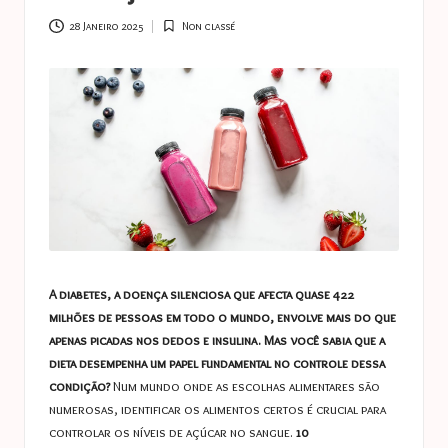
a
s
28 Janeiro 2025
Non classé
Posted
in
t
u
c
e
s
A diabetes, a doença silenciosa que afecta quase 422
milhões de pessoas em todo o mundo, envolve mais do que
apenas picadas nos dedos e insulina. Mas você sabia que a
dieta desempenha um papel fundamental no controle dessa
condição?
Num mundo onde as escolhas alimentares são
numerosas, identificar os alimentos certos é crucial para
controlar os níveis de açúcar no sangue.
10