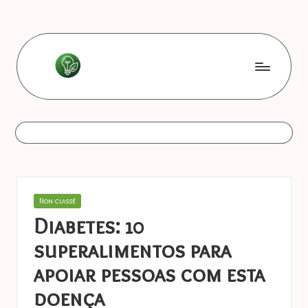
Skip
to
content
L
Les
bonnes
e
astuces
s
b
o
Posted
Non classé
n
in
Diabetes: 10
n
superalimentos para
e
apoiar pessoas com esta
s
doença