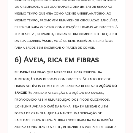
ou grelhados, a cebola proporciona um sabor único ao
mesmo tempo que atua como agente antiinflamatório. Ao
mesmo tempo, promovem uma melhor circulação sanguínea,
essencial para prevenir complicações ligadas ao diabetes. A
cebola deve, portanto, tornar-se um componente frequente
da sua cozinha. Assim, você se beneficiará dos benefícios
para a saúde sem sacrificar o prazer de comer.
6) Aveia, rica em fibras
eu’
aveia
é um grão que merece um lugar especial na
alimentação das pessoas com diabetes. Seu alto teor de
fibras solúveis como o betagu ajuda a regular o
açúcar no
sangue
. Estabiliza a absorção do açúcar no sangue,
provocando assim uma redução dos picos glicêmicos.
Consumir aveia no café da manhã, seja em mingau ou em
forma de granola, ajuda a manter uma sensação de
saciedade duradoura. A fibra encontrada na aveia também
ajuda a controlar o apetite, reduzindo a vontade de comer