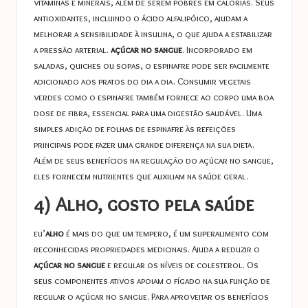
vitaminas e minerais, além de serem pobres em calorias. Seus
antioxidantes, incluindo o ácido alfalipóico, ajudam a
melhorar a sensibilidade à insulina, o que ajuda a estabilizar
a pressão arterial.
açúcar no sangue
. Incorporado em
saladas, quiches ou sopas, o espinafre pode ser facilmente
adicionado aos pratos do dia a dia. Consumir vegetais
verdes como o espinafre também fornece ao corpo uma boa
dose de fibra, essencial para uma digestão saudável. Uma
simples adição de folhas de espinafre às refeições
principais pode fazer uma grande diferença na sua dieta.
Além de seus benefícios na regulação do açúcar no sangue,
eles fornecem nutrientes que auxiliam na saúde geral.
4) Alho, gosto pela saúde
eu’
alho
é mais do que um tempero, é um superalimento com
reconhecidas propriedades medicinais. Ajuda a reduzir o
açúcar no sangue
e regular os níveis de colesterol. Os
seus componentes ativos apoiam o fígado na sua função de
regular o açúcar no sangue. Para aproveitar os benefícios