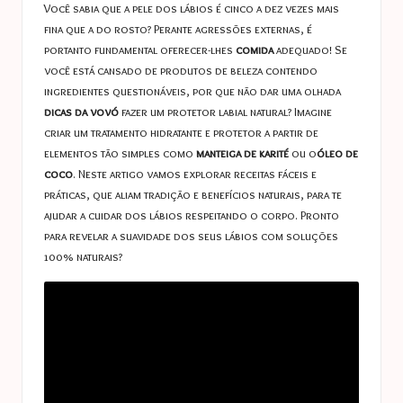
a
Você sabia que a pele dos lábios é cinco a dez vezes mais
s
fina que a do rosto? Perante agressões externas, é
portanto fundamental oferecer-lhes
comida
adequado! Se
t
você está cansado de produtos de beleza contendo
u
ingredientes questionáveis, por que não dar uma olhada
dicas da vovó
fazer um protetor labial natural? Imagine
c
criar um tratamento hidratante e protetor a partir de
e
elementos tão simples como
manteiga de karité
ou o
óleo de
coco
. Neste artigo vamos explorar receitas fáceis e
s
práticas, que aliam tradição e benefícios naturais, para te
ajudar a cuidar dos lábios respeitando o corpo. Pronto
para revelar a suavidade dos seus lábios com soluções
100% naturais?