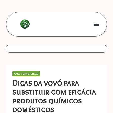
Skip
to
content
L
Les
bonnes
e
astuces
s
b
o
Posted
Casa e Manutenção
n
in
Dicas da vovó para
n
substituir com eficácia
e
produtos químicos
s
domésticos