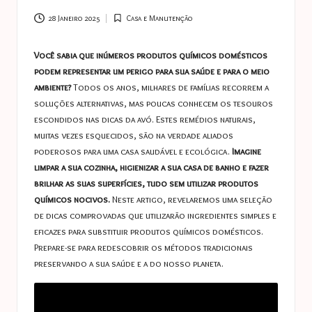
a
s
28 Janeiro 2025
Casa e Manutenção
Posted
in
t
Você sabia que inúmeros produtos químicos domésticos
u
podem representar um perigo para sua saúde e para o meio
ambiente?
Todos os anos, milhares de famílias recorrem a
c
soluções alternativas, mas poucas conhecem os tesouros
e
escondidos nas dicas da avó. Estes remédios naturais,
muitas vezes esquecidos, são na verdade aliados
s
poderosos para uma casa saudável e ecológica.
Imagine
limpar a sua cozinha, higienizar a sua casa de banho e fazer
brilhar as suas superfícies, tudo sem utilizar produtos
químicos nocivos.
Neste artigo, revelaremos uma seleção
de dicas comprovadas que utilizarão ingredientes simples e
eficazes para substituir produtos químicos domésticos.
Prepare-se para redescobrir os métodos tradicionais
preservando a sua saúde e a do nosso planeta.