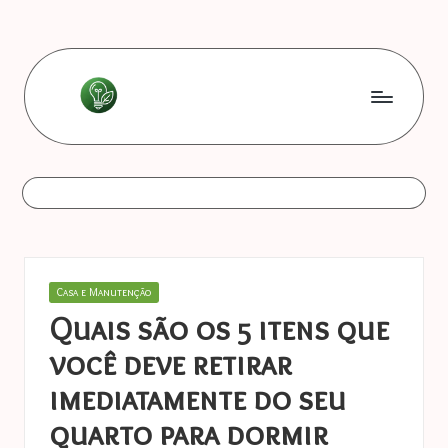
Skip
to
content
L
Les
bonnes
e
astuces
s
b
o
Posted
Casa e Manutenção
n
in
Quais são os 5 itens que
n
você deve retirar
e
imediatamente do seu
s
quarto para dormir