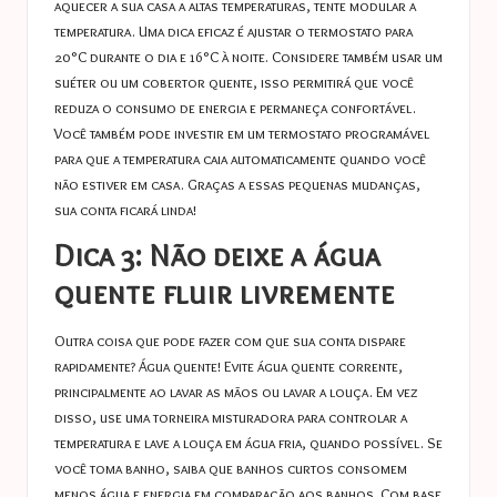
aquecer a sua casa a altas temperaturas, tente modular a
temperatura. Uma dica eficaz é ajustar o termostato para
20°C durante o dia e 16°C à noite. Considere também usar um
suéter ou um cobertor quente, isso permitirá que você
reduza o consumo de energia e permaneça confortável.
Você também pode investir em um termostato programável
para que a temperatura caia automaticamente quando você
não estiver em casa. Graças a essas pequenas mudanças,
sua conta ficará linda!
Dica 3: Não deixe a água
quente fluir livremente
Outra coisa que pode fazer com que sua conta dispare
rapidamente? Água quente! Evite água quente corrente,
principalmente ao lavar as mãos ou lavar a louça. Em vez
disso, use uma torneira misturadora para controlar a
temperatura e lave a louça em água fria, quando possível. Se
você toma banho, saiba que banhos curtos consomem
menos água e energia em comparação aos banhos. Com base