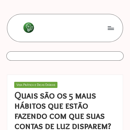
Skip
to
content
L
Les
bonnes
e
astuces
s
b
o
Posted
Vida Prática e Dicas Diárias
n
in
Quais são os 5 maus
n
hábitos que estão
e
fazendo com que suas
s
contas de luz disparem?