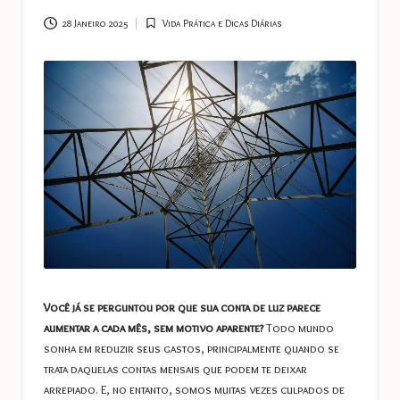
a
s
28 Janeiro 2025
Vida Prática e Dicas Diárias
Posted
in
t
u
c
e
s
Você já se perguntou por que sua conta de luz parece
aumentar a cada mês, sem motivo aparente?
Todo mundo
sonha em reduzir seus gastos, principalmente quando se
trata daquelas contas mensais que podem te deixar
arrepiado. E, no entanto, somos muitas vezes culpados de