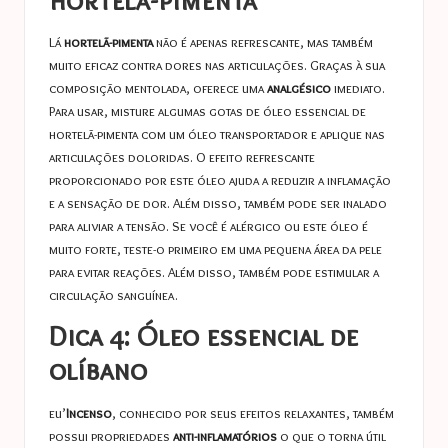
Lá
hortelã-pimenta
não é apenas refrescante, mas também
muito eficaz contra dores nas articulações. Graças à sua
composição mentolada, oferece uma
analgésico
imediato.
Para usar, misture algumas gotas de óleo essencial de
hortelã-pimenta com um óleo transportador e aplique nas
articulações doloridas. O efeito refrescante
proporcionado por este óleo ajuda a reduzir a inflamação
e a sensação de dor. Além disso, também pode ser inalado
para aliviar a tensão. Se você é alérgico ou este óleo é
muito forte, teste-o primeiro em uma pequena área da pele
para evitar reações. Além disso, também pode estimular a
circulação sanguínea.
Dica 4: Óleo essencial de
olíbano
eu’
Incenso
, conhecido por seus efeitos relaxantes, também
possui propriedades
anti-inflamatórios
o que o torna útil