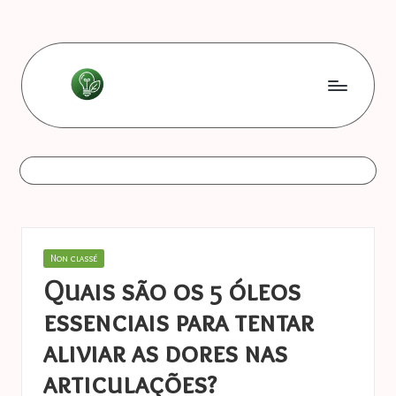
Skip
to
content
L
Les
bonnes
e
astuces
s
b
o
Posted
Non classé
n
in
Quais são os 5 óleos
n
essenciais para tentar
e
aliviar as dores nas
s
articulações?