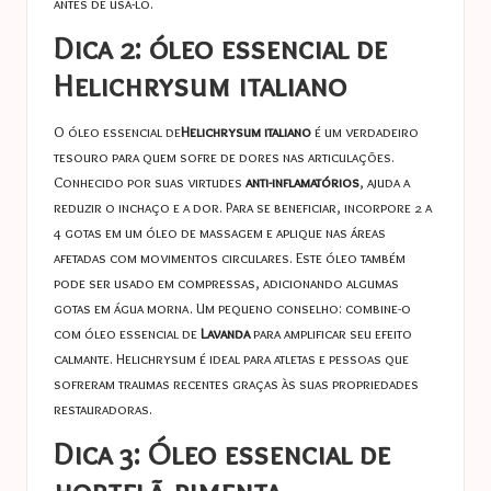
antes de usá-lo.
Dica 2: óleo essencial de
Helichrysum italiano
O óleo essencial de
Helichrysum italiano
é um verdadeiro
tesouro para quem sofre de dores nas articulações.
Conhecido por suas virtudes
anti-inflamatórios
, ajuda a
reduzir o inchaço e a dor. Para se beneficiar, incorpore 2 a
4 gotas em um óleo de massagem e aplique nas áreas
afetadas com movimentos circulares. Este óleo também
pode ser usado em compressas, adicionando algumas
gotas em água morna. Um pequeno conselho: combine-o
com óleo essencial de
Lavanda
para amplificar seu efeito
calmante. Helichrysum é ideal para atletas e pessoas que
sofreram traumas recentes graças às suas propriedades
restauradoras.
Dica 3: Óleo essencial de
hortelã-pimenta