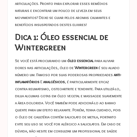
articulações. Pronto para explorar esses remédios
naturais e encontrar um pouco de leveza em seus
movimentos? Deixe-se guiar pelos aromas calmantes e
benefícios insuspeitados destes elixires!
Dica 1: Óleo essencial de
Wintergreen
Se você está procurando um
óleo essencial
para aliviar
dores nas articulações, óleo de
Wintergreen
é seu aliado
número um. Famoso por suas poderosas propriedades
anti-
inflamatórios
E
analgésicos
, é particularmente eficaz
contra reumatismo, osteoartrite e tendinite. Para utilizá-lo,
dilua algumas gotas em óleo vegetal e massageie suavemente
a área dolorida. Você também pode adicioná-lo ao banho
quente para um efeito relaxante. Porém, tenha cuidado, pois
o óleo de gaultéria contém salicilato de metila, portanto
evite seu uso se você for alérgico a salicilatos. Em caso de
dúvida, não hesite em consultar um profissional de saúde