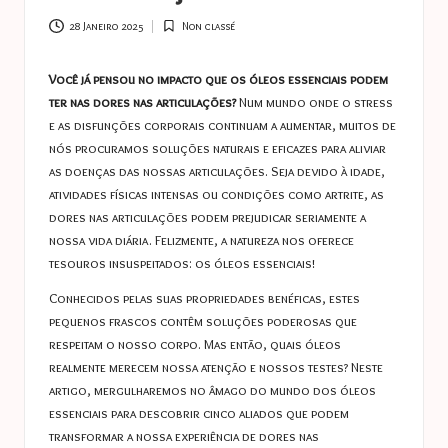
a
s
28 Janeiro 2025
Non classé
Posted
in
t
Você já pensou no impacto que os óleos essenciais podem
u
ter nas dores nas articulações?
Num mundo onde o stress
e as disfunções corporais continuam a aumentar, muitos de
c
nós procuramos soluções naturais e eficazes para aliviar
e
as doenças das nossas articulações. Seja devido à idade,
atividades físicas intensas ou condições como artrite, as
s
dores nas articulações podem prejudicar seriamente a
nossa vida diária. Felizmente, a natureza nos oferece
tesouros insuspeitados: os óleos essenciais!
Conhecidos pelas suas propriedades benéficas, estes
pequenos frascos contêm soluções poderosas que
respeitam o nosso corpo. Mas então, quais óleos
realmente merecem nossa atenção e nossos testes? Neste
artigo, mergulharemos no âmago do mundo dos óleos
essenciais para descobrir cinco aliados que podem
transformar a nossa experiência de dores nas