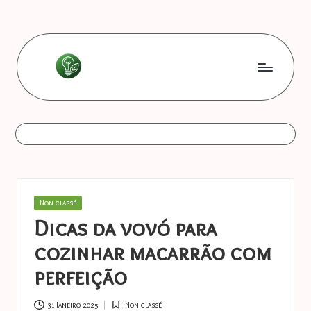
Skip
to
content
L
Les
bonnes
e
astuces
s
b
o
Posted
Non classé
n
in
Dicas da vovó para
n
cozinhar macarrão com
e
perfeição
s
31 Janeiro 2025
Non classé
Posted