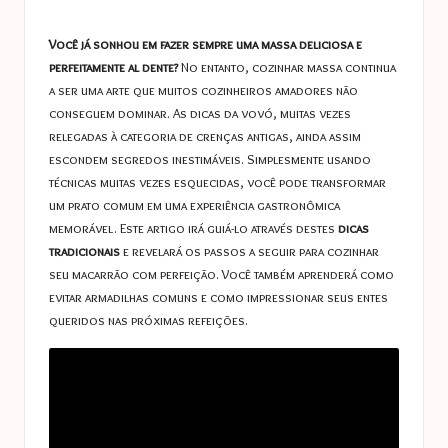
a
in
s
Você já sonhou em fazer sempre uma massa deliciosa e
t
perfeitamente al dente?
No entanto, cozinhar massa continua
a ser uma arte que muitos cozinheiros amadores não
u
conseguem dominar. As dicas da vovó, muitas vezes
c
relegadas à categoria de crenças antigas, ainda assim
escondem segredos inestimáveis. Simplesmente usando
e
técnicas muitas vezes esquecidas, você pode transformar
s
um prato comum em uma experiência gastronômica
memorável. Este artigo irá guiá-lo através destes
dicas
tradicionais
e revelará os passos a seguir para cozinhar
seu macarrão com perfeição. Você também aprenderá como
evitar armadilhas comuns e como impressionar seus entes
queridos nas próximas refeições.