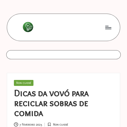
Skip
to
content
L
Les
bonnes
e
astuces
s
b
o
Posted
Non classé
n
in
Dicas da vovó para
n
reciclar sobras de
e
comida
s
7 Fevereiro 2025
Non classé
Posted