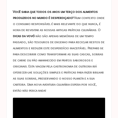
a
in
s
Você sabia que todos os anos um terço dos alimentos
t
produzidos no mundo é desperdiçado?
Num contexto onde
o consumo responsável é mais relevante do que nunca, é
u
hora de revisitar as nossas antigas práticas culinárias. O
c
dicas da vovó
não são apenas memórias de um tempo
passado, são tesouros de engenho para reciclar restos de
e
alimentos e reduzir este desperdício inaceitável. Prepare-se
s
para descobrir como transformar as suas cascas, sobras
de carne ou pão amanhecido em pratos saborosos e
originais. Esta viagem pela gastronomia de outrora irá
oferecer-lhe soluções simples e práticas para fazer brilhar
as suas sobras, preservando o nosso planeta e a sua
carteira. Uma nova aventura culinária espera por você,
então não perca nada!