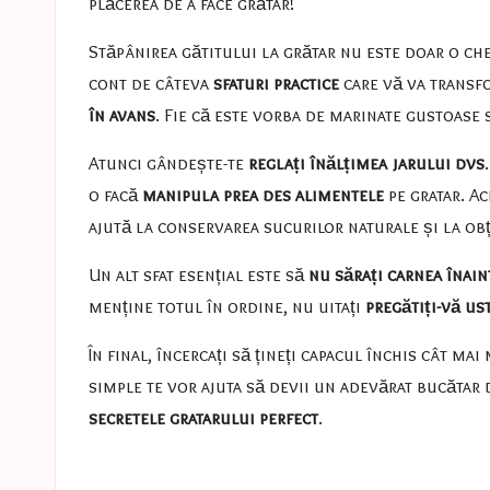
plăcerea de a face grătar!
Stăpânirea gătitului la grătar nu este doar o che
cont de câteva
sfaturi practice
care vă va transfo
în avans
. Fie că este vorba de marinate gustoase s
Atunci gândește-te
reglați înălțimea jarului dvs
o facă
manipula prea des alimentele
pe gratar. A
ajută la conservarea sucurilor naturale și la obț
Un alt sfat esențial este să
nu sărați carnea înain
menține totul în ordine, nu uitați
pregătiți-vă us
În final, încercați să țineți capacul închis cât 
simple te vor ajuta să devii un adevărat bucătar d
secretele gratarului perfect
.