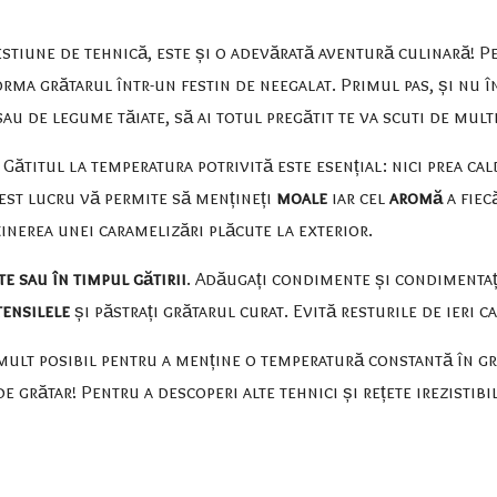
stiune de tehnică, este și o adevărată aventură culinară! Pen
rma grătarul într-un festin de neegalat. Primul pas, și nu î
au de legume tăiate, să ai totul pregătit te va scuti de mult
. Gătitul la temperatura potrivită este esențial: nici prea ca
cest lucru vă permite să mențineți
moale
iar cel
aromă
a fiec
inerea unei caramelizări plăcute la exterior.
te sau în timpul gătirii
. Adăugați condimente și condimentați 
tensilele
și păstrați grătarul curat. Evită resturile de ieri c
mai mult posibil pentru a menține o temperatură constantă în g
e grătar! Pentru a descoperi alte tehnici și rețete irezistibi