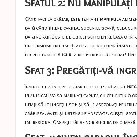
Sfatul 2: Nu manipulați
Când faci la grătar, este tentant
manipula
alimen
dată când înțepe carnea, sucurile scapă, ceea ce 
dată pe parte este de obicei suficientă. Lasa-o in
un termometru, faceți acest lucru chiar înainte d
lucru permite
sucuri
a redistribui. Rezultat? Un g
Sfat 3: Pregătiți-vă ing
Înainte de a începe grătarul, este esențial să
preg
Planificați-vă să marinați carnea cu cel puțin o o
uitați să le ungeți ușor și să le asezonați pentru
grăbirea. Aveți și ustensile adecvate: clești, spa
impresiona. Oaspeții tăi se vor bucura de o masă s