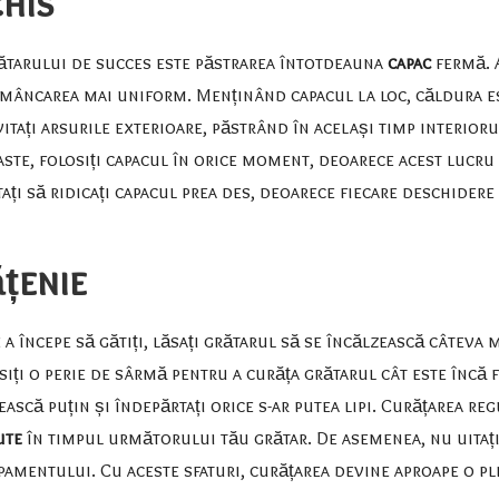
chis
rătarului de succes este păstrarea întotdeauna
capac
fermă. 
i mâncarea mai uniform. Menținând capacul la loc, căldura es
itați arsurile exterioare, păstrând în același timp interioru
aste, folosiți capacul în orice moment, deoarece acest lucru
vitați să ridicați capacul prea des, deoarece fiecare deschide
ățenie
e a începe să gătiți, lăsați grătarul să se încălzească câteva
iți o perie de sârmă pentru a curăța grătarul cât este încă f
zească puțin și îndepărtați orice s-ar putea lipi. Curățarea 
ute
în timpul următorului tău grătar. De asemenea, nu uitați
ipamentului. Cu aceste sfaturi, curățarea devine aproape o pl