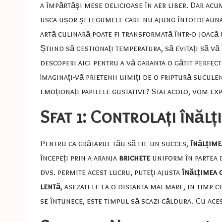
a împărtăși mese delicioase în aer liber. Dar acu
usca ușor și legumele care nu ajung întotdeauna l
artă culinară poate fi transformată într-o joacă 
Știind să gestionați temperatura, să evitați să vă
descoperi aici pentru a vă garanta o gătit perfec
Imaginați-vă prietenii uimiți de o friptură sucule
emoționați papilele gustative? Stai acolo, vom ex
Sfat 1: Controlați înălț
Pentru ca grătarul tău să fie un succes,
înălțime
începeți prin a aranja
brichete
uniform în partea d
dvs. permite acest lucru, puteți ajusta
înălțimea g
lentă
, asezati-le la o distanta mai mare, in timp c
se întunece, este timpul să scazi căldura. Cu acest