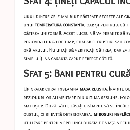
Sfat 4: țineți capacul în
Unul dintre cele mai bine păstrate secrete ale g
unui
temperatura constanta
, dar și pentru a găt
gătirea uniformă. Acest lucru vă va permite să ev
perioadă lungă de timp, cum ar fi fripturi sau co
grătarului. Nu uitați să verificați gătirea, dar e
simplu îți va garanta carne perfect gătită.
Sfat 5: Bani pentru cur
Un gratar curat inseamna
masa reusita
. Înainte d
reziduurilor alimentare din ultima sesiune. Folos
mai ușor. După gătit, lăsați grătarul să se încăl
gustul, ci și evită deteriorarea.
mirosuri neplăc
utilizare pentru a prelungi durata de viață a ech