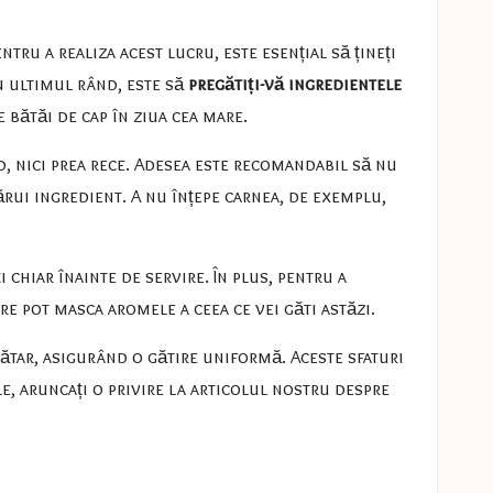
tru a realiza acest lucru, este esențial să țineți
n ultimul rând, este să
pregătiți-vă ingredientele
e bătăi de cap în ziua cea mare.
ld, nici prea rece. Adesea este recomandabil să nu
ărui ingredient. A nu înțepe carnea, de exemplu,
chiar înainte de servire. În plus, pentru a
are pot masca aromele a ceea ce vei găti astăzi.
rătar, asigurând o gătire uniformă. Aceste sfaturi
le, aruncați o privire la articolul nostru despre