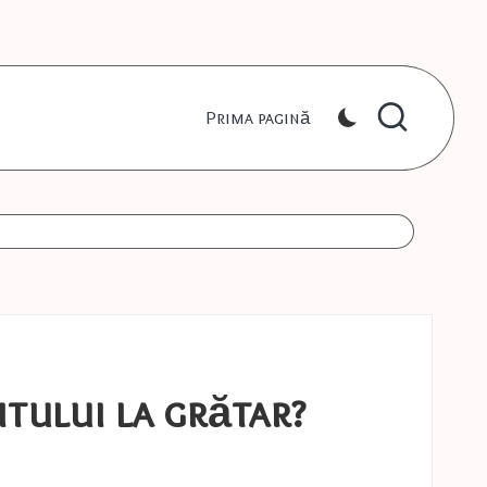
Prima pagină
itului la grătar?