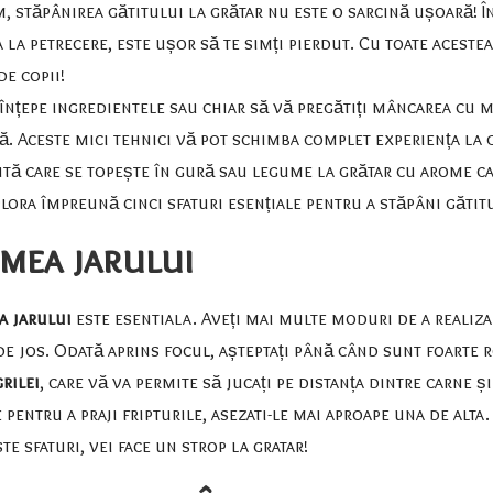
m, stăpânirea gătitului la grătar nu este o sarcină ușoară! Î
a petrecere, este ușor să te simți pierdut. Cu toate acestea,
de copii!
 înțepe ingredientele sau chiar să vă pregătiți mâncarea cu mu
tă. Aceste mici tehnici vă pot schimba complet experiența la
ntă care se topește în gură sau legume la grătar cu arome cap
plora împreună cinci sfaturi esențiale pentru a stăpâni gătit
imea jarului
a jarului
este esentiala. Aveți mai multe moduri de a realiza
e jos. Odată aprins focul, așteptați până când sunt foarte 
rilei
, care vă va permite să jucați pe distanța dintre carne ș
e pentru a praji fripturile, asezati-le mai aproape una de alta.
e sfaturi, vei face un strop la gratar!