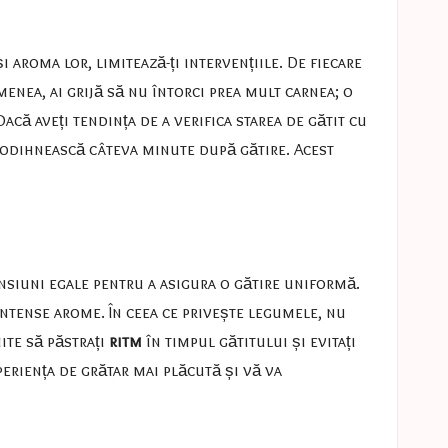
i aroma lor, limitează-ți intervențiile. De fiecare
menea, ai grijă să nu întorci prea mult carnea; o
acă aveți tendința de a verifica starea de gătit cu
e odihnească câteva minute după gătire. Acest
mensiuni egale pentru a asigura o gătire uniformă.
 intense arome. În ceea ce privește legumele, nu
ite să păstrați
ritm
în timpul gătitului și evitați
periența de grătar mai plăcută și vă va