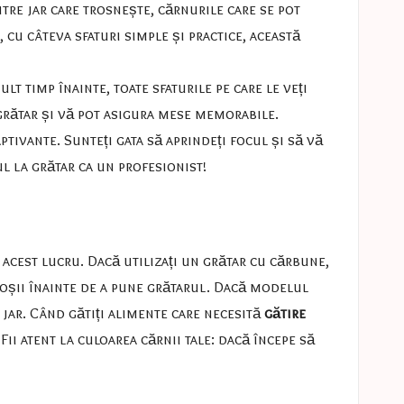
ntre jar care trosnește, cărnurile care se pot
 cu câteva sfaturi simple și practice, această
lt timp înainte, toate sfaturile pe care le veți
 grătar și vă pot asigura mese memorabile.
tivante. Sunteți gata să aprindeți focul și să vă
ul la grătar ca un profesionist!
 acest lucru. Dacă utilizați un grătar cu cărbune,
roșii înainte de a pune grătarul. Dacă modelul
i jar. Când gătiți alimente care necesită
gătire
 Fii atent la culoarea cărnii tale: dacă începe să