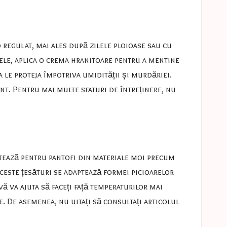
d regulat, mai ales după zilele ploioase sau cu
iele, aplica o crema hranitoare pentru a mentine
a le proteja împotriva umidității și murdăriei.
ant. Pentru mai multe sfaturi de întreținere, nu
tează pentru pantofi din materiale moi precum
Aceste țesături se adaptează formei picioarelor
vă va ajuta să faceți față temperaturilor mai
e. De asemenea, nu uitați să consultați articolul