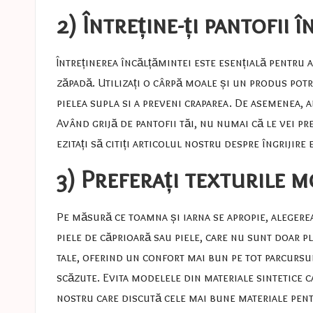
2) Întreține-ți pantofii
Întreținerea încălțămintei este esențială pentru 
zăpadă. Utilizați o cârpă moale și un produs pot
pielea supla si a preveni craparea. De asemenea, a
Având grijă de pantofii tăi, nu numai că le vei pr
ezitați să citiți articolul nostru despre
îngrijire 
3) Preferați texturile m
Pe măsură ce toamna și iarna se apropie, alegere
piele de căprioară sau piele, care nu sunt doar pl
tale, oferind un confort mai bun pe tot parcursul 
scăzute. Evita modelele din materiale sintetice c
nostru
care discută cele mai bune materiale pent