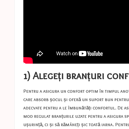
1) Alegeți branțuri con
Pentru a asigura un confort optim în timpul anot
care absorb șocul și oferă un suport bun pentru p
adecvate pentru a le îmbunătăți confortul. De ase
mod regulat branțurile uzate pentru a asigura sp
ușurință, ci și să rămâneți șic toată iarna. Pentr