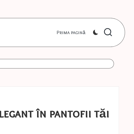
Prima pagină
legant în pantofii tăi