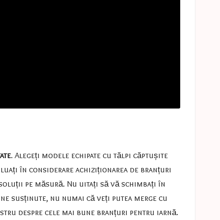
tate
. Alegeți modele echipate cu tălpi căptușite
 luați în considerare achiziționarea de branțuri
oluții pe măsură. Nu uitați să vă schimbați în
ine susținute, nu numai că veți putea merge cu
nostru despre
cele mai bune branțuri pentru iarnă
.