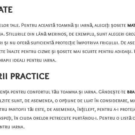
ate
elor tale. Pentru această toamnă și iarnă, alegeți șosete
mat
a. Stilurile din lână merinos, de exemplu, sunt alegeri groz
ri și nu oferă suficientă protecție împotriva frigului. De ase
osete înalte pentru cizme și șosete mai scurte pentru adidași
orapii ideali pentru iarna
.
ii practice
ferența pentru confortul tău toamna și iarna. Gândește-te
bra
lzite sunt, de asemenea, o opțiune de luat în considerare, m
ntru pantofii tăi este, de asemenea, înțelept, pentru a-i prote
oaspeți, în ciuda orelor petrecute purtându-i. Pentru o listă 
entru iarna
.