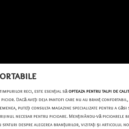
fortabile
impurilor reci, este esențial să
opteaza pentru talpi de cali
icior. Dacă aveți deja pantofi care nu au branț confortabil,
menea, puteți consulta magazine specializate pentru a găsi s
rijinul necesar pentru picioare. Menținându-vă picioarele b
u sfaturi despre alegerea branțurilor, vizitați și articolul 