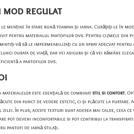
 în mod regulat
a le menține în stare bună toamna și iarna. Curățați-le în mo
rivit pentru materialul pantofilor dvs. Pentru cizmele din p
mintiți-vă să le impermeabilizați cu un spray adecvat pentru 
elungi durata de viață, dar vei asigura și că vei rămâne eleg
eficientă a pantofilor dvs
.
oi
a materialelor este esențială de combinat
stil si confort
. Op
ăcute din punct de vedere estetic, ci și plăcute la purtare. 
zilei. În plus, aceste texturi sunt adesea mai calde, ceea ce 
are pot deveni inconfortabile si pot contribui la transpirati
ru pantofi de iarnă stilați
.