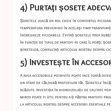
4) Purtați șosete adecv
Șosetele joacă un rol cheie în confortul picioar
temperatura prevenind în același timp transpirați
îngreuneze picioarele. Evitați șosetele prea subți
în funcție de tipul de pantofi pe care îl porți: ș
șosetelor, consultați articolul nostru despre
ci
5) Investește în accesor
A avea accesoriile potrivite poate face toată di
un strat de căldură pantofilor tăi. Șosetele încă
scăzute. Investiția în hidroizolații de calitate pe
miros poate fi util pentru a-ți păstra pantofii pr
la articolul nostru despre
accesorii esentiale p