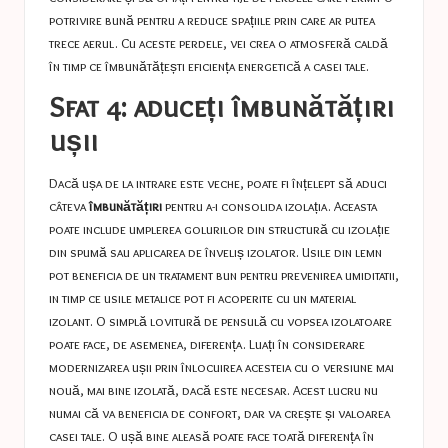
potrivire bună pentru a reduce spațiile prin care ar putea
trece aerul. Cu aceste perdele, vei crea o atmosferă caldă
în timp ce îmbunătățești eficiența energetică a casei tale.
Sfat 4: aduceți îmbunătățiri
ușii
Dacă ușa de la intrare este veche, poate fi înțelept să aduci
câteva
îmbunătățiri
pentru a-i consolida izolația. Aceasta
poate include umplerea golurilor din structură cu izolație
din spumă sau aplicarea de înveliș izolator. Usile din lemn
pot beneficia de un tratament bun pentru prevenirea umiditatii,
in timp ce usile metalice pot fi acoperite cu un material
izolant. O simplă lovitură de pensulă cu vopsea izolatoare
poate face, de asemenea, diferența. Luați în considerare
modernizarea ușii prin înlocuirea acesteia cu o versiune mai
nouă, mai bine izolată, dacă este necesar. Acest lucru nu
numai că va beneficia de confort, dar va crește și valoarea
casei tale. O ușă bine aleasă poate face toată diferența în