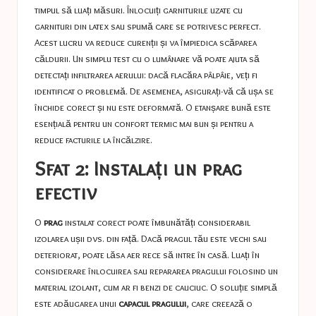
timpul să luați măsuri. Înlocuiți garniturile uzate cu
garnituri din latex sau spumă care se potrivesc perfect.
Acest lucru va reduce curenții și va împiedica scăparea
căldurii. Un simplu test cu o lumânare vă poate ajuta să
detectați infiltrarea aerului: dacă flacăra pâlpâie, veți fi
identificat o problemă. De asemenea, asigurați-vă că ușa se
închide corect și nu este deformată. O etanșare bună este
esențială pentru un confort termic mai bun și pentru a
reduce facturile la încălzire.
Sfat 2: Instalați un prag
efectiv
O
prag
instalat corect poate îmbunătăți considerabil
izolarea ușii dvs. din față. Dacă pragul tău este vechi sau
deteriorat, poate lăsa aer rece să intre în casă. Luați în
considerare înlocuirea sau repararea pragului folosind un
material izolant, cum ar fi benzi de cauciuc. O soluție simplă
este adăugarea unui
capacul pragului
, care creează o