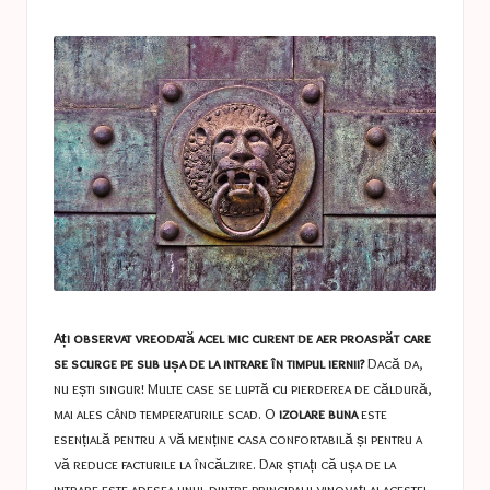
a
in
s
t
u
c
e
s
Ați observat vreodată acel mic curent de aer proaspăt care
se scurge pe sub ușa de la intrare în timpul iernii?
Dacă da,
nu ești singur! Multe case se luptă cu pierderea de căldură,
mai ales când temperaturile scad. O
izolare buna
este
esențială pentru a vă menține casa confortabilă și pentru a
vă reduce facturile la încălzire. Dar știați că ușa de la
intrare este adesea unul dintre principalii vinovați ai acestei