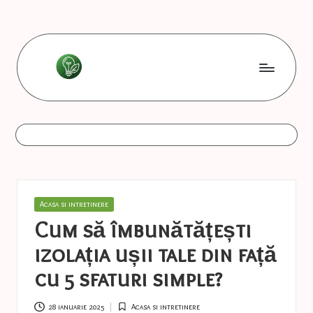
Skip
to
content
L
Les
bonnes
e
astuces
s
b
o
Posted
Acasa si intretinere
n
in
Cum să îmbunătățești
n
izolația ușii tale din față
e
cu 5 sfaturi simple?
s
28 ianuarie 2025
Acasa si intretinere
Posted