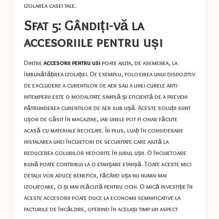
izolarea casei tale.
Sfat 5: Gândiți-vă la
accesoriile pentru uși
Dintre
accesorii pentru usi
poate ajuta, de asemenea, la
îmbunătățirea izolației. De exemplu, folosirea unui dispozitiv
de excludere a curentilor de aer sau a unei curele anti-
intemperii este o modalitate simplă și eficientă de a preveni
pătrunderea curentilor de aer sub ușă. Aceste soluții sunt
ușor de găsit în magazine, iar unele pot fi chiar făcute
acasă cu materiale reciclate. În plus, luați în considerare
instalarea unei încuietori de securitate care ajută la
reducerea golurilor nedorite în jurul ușii. O încuietoare
bună poate contribui la o etanșare etanșă. Toate aceste mici
detalii vor aduce beneficii, făcând ușa nu numai mai
izolatoare, ci și mai plăcută pentru ochi. O mică investiție în
aceste accesorii poate duce la economii semnificative la
facturile de încălzire, oferind în același timp un aspect