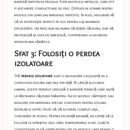
barieră împotriva frigului. Evita modelele metalice, care pot
fi adevarate conductoare de frig. Opteaza in schimb pentru
modele din lemn sau materiale sintetice. În plus, asigurați-vă
că se potrivește perfect pe sol pentru a-și maximiza
eficacitatea. Un prag bun nu numai că reține căldura, dar vă
protejează și casa de umezeală, contribuind la un mediu
interior mai sănătos.
Sfat 3: Folosiți o perdea
izolatoare
THE
perdele izolatoare
sunt o modalitate excelentă de a
consolida izolația ușii tale din față. Pe lângă blocarea
luminii, aceste perdele creează o barieră termică care ajută
la păstrarea căldurii înăuntru. Alege modele căptușite sau
realizate din materiale special concepute pentru izolare.
Instalați-le astfel încât să vă acopere complet ușa,
coborând pe podea. Pentru eficiență maximă, nu ezitați să le
folosiți la sfârșitul zilei când temperaturile scad. Luați în
considerare și să optați pentru tije de perdele care permit o