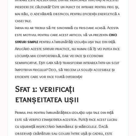
pierderi de căldură? Este un punct de intrare pentru frig și,
mai rău, o adevărată obstacol pentru eficiența energetică a
casei tale.
Iarna nu ar trebui să fie sinonimă cu frisoane acasă. Acesta
este motivul pentru care acest articol vă va prezenta
cinci
sfaturi simple
pentru a îmbunătăți izolația ușii tale din față.
Aplicând aceste sfaturi practice, nu numai că îți vei putea face
locuința mai confortabilă, dar vei face și economii
semnificative. Ești gata să-ți transformi intrarea într-un scut
împotriva frigului? Deci, să trecem la soluții accesibile și
eficiente care vor face toată diferența!
Sfat 1: verificați
etanșeitatea ușii
Primul pas pentru îmbunătățirea izolației ușii tale din față
este să verifici etanșeitatea acesteia. Puteți face acest lucru
cu ușurință inspectând îmbinările și mărgelele. Dacă
observați crăpături sau goluri între ușă și cadru, este