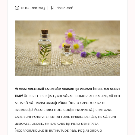
a
s
28 ianuarie 2025
Non classé
Posted
in
t
u
c
e
s
Ai visat vreodată la un păr vibrant și vibrant în cel mai scurt
timp?
Uleiurile esențiale, adevărate comori ale naturii, vă pot
ajuta să vă transformați părul într-o capodopera de
frumusețe! Aceste mici fiole conțin proprietăți uimitoare
care sunt potrivite pentru toate tipurile de păr, fie că sunt
uleioase, uscate, fin sau care își pierd densitatea.
Încorporându-le în rutina ta de păr, poți aborda o