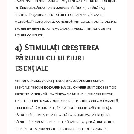
samponare. Pentru mâncărime, optează pentru ulei esențial
de
Cedru de Atlas
sau
rozmarin
. Adăugați 2 până la 3
picături în șampon pentru un efect calmant. În caz de
mătreață încăpățânată, consultați articolul nostru despre
sfaturi naturale impotriva caderii parului
pentru a obține
soluții complete.
4) Stimulați creșterea
părului cu uleiuri
esențiale
Pentru a promova creșterea părului, anumite uleiuri
esențiale precum
rozmarin
iar cel
ghimbir
sunt deosebit de
eficiente. Puteți adăuga câteva picături din oricare dintre
aceste uleiuri în șamponul obișnuit pentru a crea o formulă
stimulativă. Rozmarinul, în special, stimulează circulația
sângelui în scalp, ceea ce ajută la promovarea creșterii
părului. Un amestec bun este să amesteci 3 picături de ulei
esențial de rozmarin cu 3 picături de ulei de rozmarin.