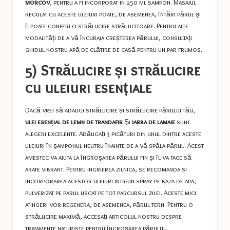
morcov
, pentru a fi incorporat in 250 ml sampon. Masajul
regulat cu aceste uleiuri poate, de asemenea, întări părul și
îi poate conferi o strălucire strălucitoare. Pentru alte
modalități de a vă încuraja creșterea părului, consultați
ghidul nostru
apă de clătire de casă
pentru un par frumos.
5) Strălucire și strălucire
cu uleiuri esențiale
Dacă vrei să adaugi strălucire și strălucire părului tău,
ulei esențial de lemn de trandafir
Şi
iarba de lamaie
sunt
alegeri excelente. Adăugați 3 picături din unul dintre aceste
uleiuri în șamponul neutru înainte de a vă spăla părul. Acest
amestec va ajuta la îngroșarea părului fin și îl va face să
arate vibrant. Pentru ingrijirea zilnica, se recomanda si
incorporarea acestor uleiuri intr-un spray pe baza de apa,
pulverizat pe parul uscat pe tot parcursul zilei. Aceste mici
atingeri vor regenera, de asemenea, părul tern. Pentru o
strălucire maximă, accesați articolul nostru despre
tratamente naturiste pentru îngroșarea părului
.