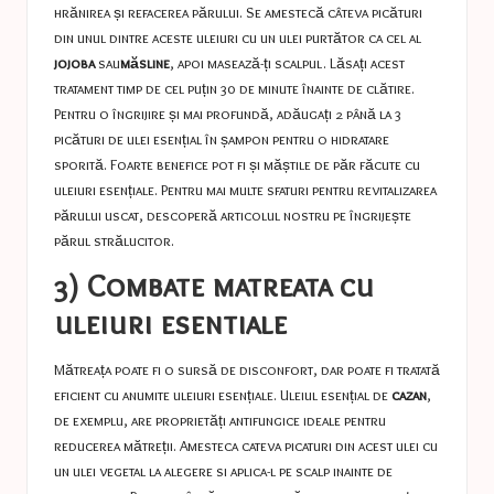
hrănirea și refacerea părului. Se amestecă câteva picături
din unul dintre aceste uleiuri cu un ulei purtător ca cel al
jojoba
sau
măsline
, apoi masează-ți scalpul. Lăsați acest
tratament timp de cel puțin 30 de minute înainte de clătire.
Pentru o îngrijire și mai profundă, adăugați 2 până la 3
picături de ulei esențial în șampon pentru o hidratare
sporită. Foarte benefice pot fi și măștile de păr făcute cu
uleiuri esențiale. Pentru mai multe sfaturi pentru revitalizarea
părului uscat, descoperă articolul nostru pe
îngrijește
părul strălucitor
.
3) Combate matreata cu
uleiuri esentiale
Mătreața poate fi o sursă de disconfort, dar poate fi tratată
eficient cu anumite uleiuri esențiale. Uleiul esențial de
cazan
,
de exemplu, are proprietăți antifungice ideale pentru
reducerea mătreții. Amesteca cateva picaturi din acest ulei cu
un ulei vegetal la alegere si aplica-l pe scalp inainte de