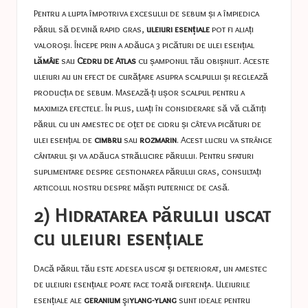
Pentru a lupta împotriva excesului de sebum și a împiedica
părul să devină rapid gras,
uleiuri esențiale
pot fi aliați
valoroși. Începe prin a adăuga 3 picături de ulei esențial
lămâie
sau
Cedru de Atlas
cu șamponul tău obișnuit. Aceste
uleiuri au un efect de curățare asupra scalpului și reglează
producția de sebum. Masează-ți ușor scalpul pentru a
maximiza efectele. În plus, luați în considerare să vă clătiți
părul cu un amestec de oțet de cidru și câteva picături de
ulei esențial de
cimbru
sau
rozmarin
. Acest lucru va strânge
cântarul și va adăuga strălucire părului. Pentru sfaturi
suplimentare despre gestionarea părului gras, consultați
articolul nostru despre
măști puternice de casă
.
2) Hidratarea părului uscat
cu uleiuri esențiale
Dacă părul tău este adesea uscat și deteriorat, un amestec
de uleiuri esențiale poate face toată diferența. Uleiurile
esențiale ale
geranium
şi
ylang-ylang
sunt ideale pentru