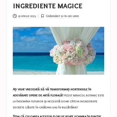
a
ingrediente magice
s
t
19 aprilie 2025
Grădinărit și în aer liber
Posted
in
u
c
e
s
Ați visat vreodată să vă transformați hortensiile în
adevărate opere de artă florală?
Acest miracol botanic este
la îndemâna tuturor și necesită doar câteva ingrediente
secrete găsite în grădina sau în bucătărie!
Știai că culoarea acestor flori se poate schimba în funcție