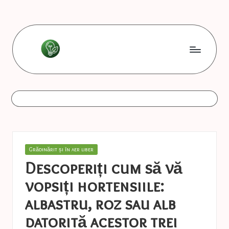
Skip
to
content
L
Les
bonnes
e
astuces
s
b
o
Posted
Grădinărit și în aer liber
n
in
Descoperiți cum să vă
n
vopsiți hortensiile:
e
albastru, roz sau alb
s
datorită acestor trei