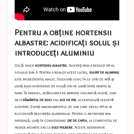
Pentru a obține hortensii
albastre: acidificați solul și
introduceți aluminiu
Dacă visezi
hortensii albastre
, începeți prin a reduce pH-ul
solului sub 6. Pentru a realiza acest lucru,
sulfat de aluminiu
este ingredientul magic. Dizolvați 100g în 10 litri de apă și
udați baza hortensiei de două ori pe lună între martie și
iunie. În paralel, adăugarea de materie organică acidă, cum
ar fi
pământul de ruci
sau
ace de pin
, accentuează această
aciditate. Evitați amendamentele de var care cresc pH-ul și
blochează absorbția aluminiului. Pentru o abordare mai
naturală, luați în considerare
zat de cafea
, la compostul de
frunze moarte sau la
sulf pulbere
. Aceste alternative