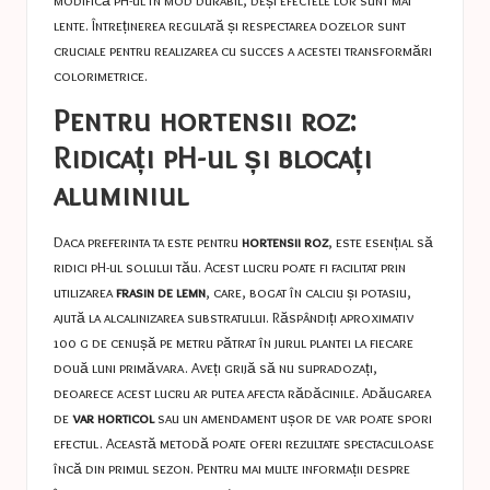
modifică pH-ul în mod durabil, deși efectele lor sunt mai
lente. Întreținerea regulată și respectarea dozelor sunt
cruciale pentru realizarea cu succes a acestei transformări
colorimetrice.
Pentru hortensii roz:
Ridicați pH-ul și blocați
aluminiul
Daca preferinta ta este pentru
hortensii roz
, este esențial să
ridici pH-ul solului tău. Acest lucru poate fi facilitat prin
utilizarea
frasin de lemn
, care, bogat în calciu și potasiu,
ajută la alcalinizarea substratului. Răspândiți aproximativ
100 g de cenușă pe metru pătrat în jurul plantei la fiecare
două luni primăvara. Aveți grijă să nu supradozați,
deoarece acest lucru ar putea afecta rădăcinile. Adăugarea
de
var horticol
sau un amendament ușor de var poate spori
efectul. Această metodă poate oferi rezultate spectaculoase
încă din primul sezon. Pentru mai multe informații despre