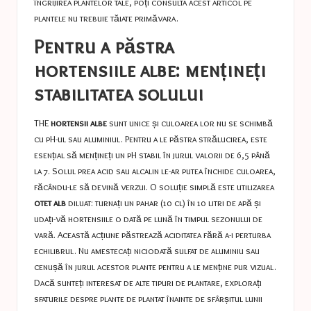
îngrijirea plantelor tale, poți consulta acest articol pe
plantele nu trebuie tăiate primăvara
.
Pentru a păstra
hortensiile albe: mențineți
stabilitatea solului
THE
hortensii albe
sunt unice și culoarea lor nu se schimbă
cu pH-ul sau aluminiul. Pentru a le păstra strălucirea, este
esențial să mențineți un pH stabil în jurul valorii de 6,5 până
la 7. Solul prea acid sau alcalin le-ar putea închide culoarea,
făcându-le să devină verzui. O soluție simplă este utilizarea
otet alb
diluat: turnați un pahar (10 cl) în 10 litri de apă și
udați-vă hortensiile o dată pe lună în timpul sezonului de
vară. Această acțiune păstrează aciditatea fără a-i perturba
echilibrul. Nu amestecați niciodată sulfat de aluminiu sau
cenușă în jurul acestor plante pentru a le menține pur vizual.
Dacă sunteți interesat de alte tipuri de plantare, explorați
sfaturile despre
plante de plantat înainte de sfârșitul lunii