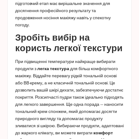
підготовчий етап має вирішальне значення для
досягнення професійного результату та
продовження носіння макіяжу навіть у спекотну
погоду.
Зробіть вибір на
користь легкої текстури
При підвищенні температури найкраще вибирати
продукти з
легка текстура
для більш комфортного
макіяжу. Віддайте перевагу рідкій тональній основі
або ВВ-крему, а не класичній тональній основі. Це
дозволить вашій шкірі дихати, забезпечуючи достатнє
покриття. Розсипчасті пудри також ідеально підходять
для легкого завершення. Ще одна порада — наносити
тональний крем спонжем, який допомагає досягти
природного вигляду та допомагає продукту
зливатися зі шкірою. Вибираючи продукти, адаптовані
до жаркого клімату, ви можете виграти
комфорт