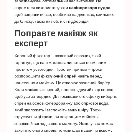
забезпечуючи оптимальний час витримки. Не
соромтеся використовувати
напівпрозора пудра
щоб виправити все, особливо на ділянках, схильних
до блиску, таких як лоб, ніс і підборіддя.
Поправте макіяж як
експерт
Хороший фіксатор — важливий союзник, який
гарантує, що ваш макіяж залишиться незмінним
протягом усього дня. Простий прийом – трохи
розпорошити
фіксуючий спрей
навіть перед
нанесенням макіяжу. Це створює захисний бар’єр.
Коли макіяж закінчений, нанесіть другий шар спрею,
щоб усе затверділо. Для освіжаючого ефекту виберіть
спрей на основі флердоранжу або огіркової води,
який зволожить і заспокоїть вашу шкіру. Трохи
струснувши ці кроки, ви покращите стійкість і
зовнішній вигляд вашого макіяжу. Якщо у вас немає
закріплюючого спрею, тонкий шар пудри по всьому