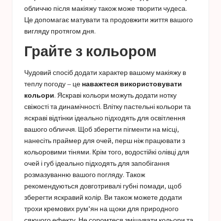
обличчю після макіяжу також може творити чудеса.
Це допомагає матувати та продовжити життя вашого
вигляду протягом дня.
Грайте з кольором
Чудовий спосіб додати характер вашому макіяжу в
теплу погоду – це
наважтеся використовувати
кольори
. Яскраві кольори можуть додати нотку
свіжості та динамічності. Влітку пастельні кольори та
яскраві відтінки ідеально підходять для освітлення
вашого обличчя. Щоб зберегти пігменти на місці,
нанесіть праймер для очей, перш ніж працювати з
кольоровими тінями. Крім того, водостійкі олівці для
очей і губ ідеально підходять для запобігання
розмазуванню вашого погляду. Також
рекомендуються довготривалі губні помади, щоб
зберегти яскравий колір. Ви також можете додати
трохи кремових рум’ян на щоки для природного
сяючого ефекту. Не соромтеся змішувати кольори та