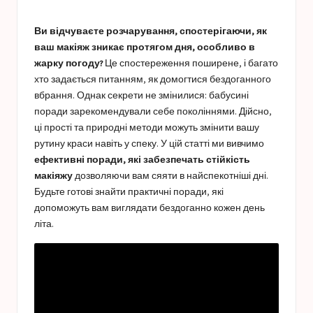
a
у
s
Ви відчуваєте розчарування, спостерігаючи, як
t
ваш макіяж зникає протягом дня, особливо в
жарку погоду?
Це спостереження поширене, і багато
u
хто задається питанням, як домогтися бездоганного
c
вбрання. Однак секрети не змінилися: бабусині
поради зарекомендували себе поколіннями. Дійсно,
e
ці прості та природні методи можуть змінити вашу
s
рутину краси навіть у спеку. У цій статті ми вивчимо
ефективні поради, які забезпечать стійкість
макіяжу
дозволяючи вам сяяти в найспекотніші дні.
Будьте готові знайти практичні поради, які
допоможуть вам виглядати бездоганно кожен день
літа.