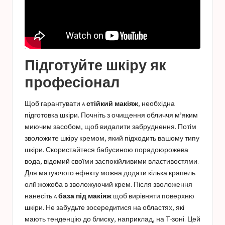
Підготуйте шкіру як
професіонал
Щоб гарантувати a
стійкий макіяж
, необхідна
підготовка шкіри. Почніть з очищення обличчя м’яким
миючим засобом, щоб видалити забруднення. Потім
зволожите шкіру кремом, який підходить вашому типу
шкіри. Скористайтеся бабусиною порадою
рожева
вода
, відомий своїми заспокійливими властивостями.
Для матуючого ефекту можна додати кілька крапель
олії жожоба в зволожуючий крем. Після зволоження
нанесіть a
база під макіяж
щоб вирівняти поверхню
шкіри. Не забудьте зосередитися на областях, які
мають тенденцію до блиску, наприклад, на Т-зоні. Цей