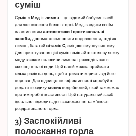
суміш
Суміш з
Мед
і з
лимон
— це відомий бабусин засіб
для заспокоєння болю в горлі. Мед, завдяки своїм
властивостям
антисептики
І
протизапальні
засоби
, допомагає зменшити подразнення, тоді як
лимон, багатий
вітамін С
, зміцнює імунну систему.
Для приготування цієї суміші змішайте столову ложку
меду з соком половини лимона і розведіть все в
склянці теплої води. Цей напій можна приймати
кілька разів на день, щоб отримати користь від його
переваг. Для підвищення ефективності спробуйте
додати гвоздику
часник
подрібнений, який також має
протимікробні властивості. Цей натуральний засіб
ідеально підходить для заспокоєння та м’якості
роздратованого горла.
3) Заспокійливі
полоскання горла