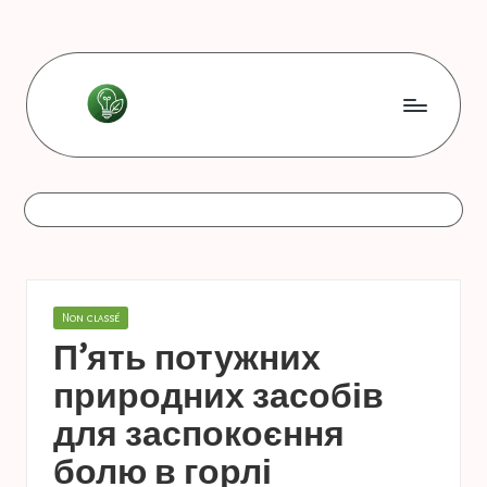
Перейти
до
вмісту
L
Les
bonnes
e
astuces
s
b
o
Опубліковано
Non classé
n
у
П’ять потужних
n
природних засобів
e
для заспокоєння
s
болю в горлі