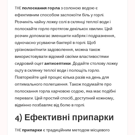
THE
полоскання горла
з солоною водою є
ефективним способом заспокоїти біль у горлі.
Розчиніть чайну ложку солі в склянці теплої води і
полоскайте горло протягом декількох хвилин. Цей
розчин допомагає зменшити набряк і подразнення,
одночасно усуваючи бактерії в горлі. Щоб
урізноманітнити задоволення, можна також
використовувати відомий своїми властивостями
сидровий оцет
антисептики
. Додайте столову ложку
оцту в склянку теплої води і полощіть горло.
Повторюйте цей процес кілька разів на день для
оптимального полегшення. Також подумайте про
полоскання горла харчовою содою, яка має подібні
переваги. Цей простий спосіб, доступний кожному,
відмінно позбавляє від болю в горлі.
4) Ефективні припарки
THE
припарки
є традиційним методом місцевого