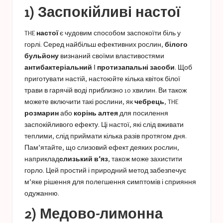
1) Заспокійливі настої
THE
настої
є чудовим способом заспокоїти біль у
горлі. Серед найбільш ефективних рослин,
білого
бульйону
визнаний своїми властивостями
антибактеріальний
І
протизапальні засоби
. Щоб
приготувати настій, настоюйте кілька квіток білої
трави в гарячій воді приблизно 10 хвилин. Ви також
можете включити такі рослини, як
чебрець
, THE
розмарин
або
корінь алтея
для посилення
заспокійливого ефекту. Ці настої, які слід вживати
теплими, слід приймати кілька разів протягом дня.
Пам’ятайте, що слизовий ефект деяких рослин,
наприклад
слизький в’яз
, також може захистити
горло. Цей простий і природний метод забезпечує
м’яке рішення для полегшення симптомів і сприяння
одужанню.
2) Медово-лимонна