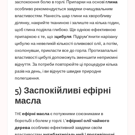
заспокоєння болю в горлі. Припарки на основі
глина
особливо рекомендується завдяки очищувальним
властивостям. Нанесіть шар глини на хворобливу
ділянку, накрийте тканиною і залиште на кілька годин,
щоб глина подіяла глибоко. Ще однією ефективною
припаркою є те, що з
цибуля
. Підрум’янити нарізану
цибулю на невеликій кількості оливкової олії, а потім,
охолонувши, прикласти все до горла. Протизапальні
властивості цибулі допоможуть зменшити неприємні
відчуття. За потреби повторюйте ці процедури кілька
разів на день, і ви відчуєте швидке природне
полегшення.
5) Заспокійливі ефірні
масла
THE
ефірні масла
є потужними союзниками в
боротьбі з болем у горлі. L’
ефірної олії чайного
дерева
особливо ефективний завдяки своїм
властивостям
антибактеріальний
І
противірусні