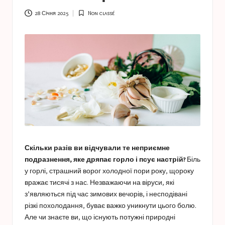
a
s
28 Січня 2025
Non classé
Опубліковано
у
t
u
c
e
s
Скільки разів ви відчували те неприємне
подразнення, яке дряпає горло і псує настрій?
Біль
у горлі, страшний ворог холодної пори року, щороку
вражає тисячі з нас. Незважаючи на віруси, які
з’являються під час зимових вечорів, і несподівані
різкі похолодання, буває важко уникнути цього болю.
Але чи знаєте ви, що існують потужні природні