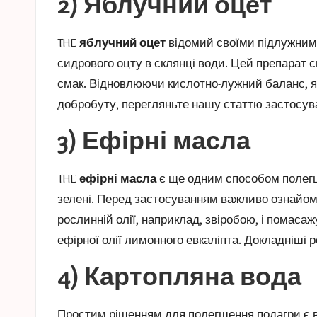
2) Яблучний оцет
THE
яблучний оцет
відомий своїми підлужними
сидрового оцту в склянці води. Цей препарат 
смак. Відновлюючи кислотно-лужний баланс, я
добробуту, перегляньте нашу статтю
застосув
3) Ефірні масла
THE
ефірні масла
є ще одним способом полегш
зелені. Перед застосуванням важливо ознайомит
рослинній олії, наприклад, звіробою, і помаса
ефірної олії лимонного евкаліпта. Докладніші 
4) Картопляна вода
Простим рішенням для полегшення подагри є 