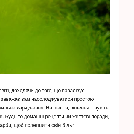
віті, доходячи до того, що паралізує
що заважає вам насолоджуватися простою
вильне харчування. На щастя, рішення існують!
 Будь то домашні рецепти чи життєві поради,
скарби, щоб полегшити свій біль?