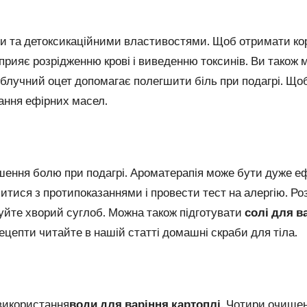
 та детоксикаційними властивостями. Щоб отримати кори
сприяє розрідженню крові і виведенню токсинів. Ви також
блучний оцет допомагає полегшити біль при подагрі. Щ
ання ефірних масел
.
ення болю при подагрі. Ароматерапія може бути дуже е
ися з протипоказаннями і провести тест на алергію. Розве
жуйте хворий суглоб. Можна також підготувати
солі для в
рецепти читайте в нашій статті
домашні скраби для тіла
.
використання
води для варіння картоплі
. Чотири очищен