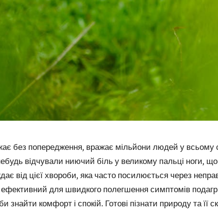
ажає без попередження, вражає мільйони людей у ​​всьому с
небудь відчували ниючий біль у великому пальці ноги, 
ає від цієї хвороби, яка часто посилюється через непра
ефективний для швидкого полегшення симптомів подагри.
би знайти комфорт і спокій. Готові пізнати природу та її 