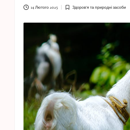
e
14 Лютого 2025
Здоров'я та природні засоби
Опубліковано
s
у
a
s
t
u
c
e
s