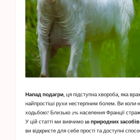
Напад подагри
, ця підступна хвороба, яка вр
найпростіші рухи нестерпним болем. Ви коли-
ходьбою? Близько 2% населення Франції стражд
У цій статті ми вивчимо
10 природних засобів
ви відкриєте для себе прості та доступні спосо