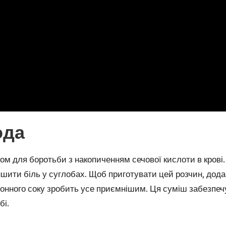
ода
ом для боротьби з накопиченням сечової кислоти в крові
шити біль у суглобах. Щоб приготувати цей розчин, додай
монного соку зробить усе приємнішим. Ця суміш забезп
бі.