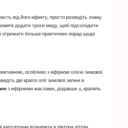
сть від його ефекту, просто розведіть ложку
 можете додати трохи меду, щоб підсолодити
об отримати більше практичних порад щодо
фективною, особливо з ефірною олією зимової
діть дві краплі олії зимової зелені в
анн
з ефірними маслами, додавши 15 крапель
і картоплини відварити в півтора літрах