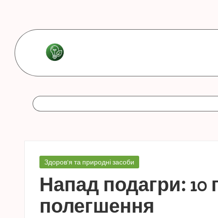
Перейти
до
вмісту
L
Les
bonnes
e
astuces
s
b
o
Опубліковано
Здоров'я та природні засоби
у
n
Напад подагри: 10
n
полегшення