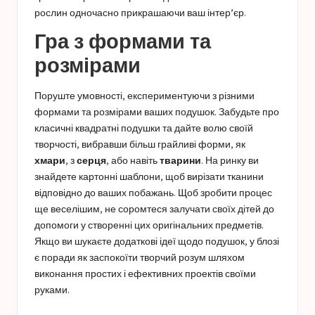
рослин
одночасно прикрашаючи ваш інтер’єр.
Гра з формами та
розмірами
Поруште умовності, експериментуючи з різними
формами та розмірами ваших подушок. Забудьте про
класичні квадратні подушки та дайте волю своїй
творчості, вибравши більш грайливі форми, як
хмари
, з
серця
, або навіть
тварини
. На ринку ви
знайдете картонні шаблони, щоб вирізати тканини
відповідно до ваших побажань. Щоб зробити процес
ще веселішим, не соромтеся залучати своїх дітей до
допомоги у створенні цих оригінальних предметів.
Якщо ви шукаєте додаткові ідеї щодо подушок, у блозі
є поради
як заспокоїти творчий розум
шляхом
виконання простих і ефективних проектів своїми
руками.