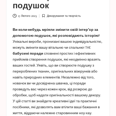
a
подушок
s
t
17 Лютого 2025
Декорування та творчість
Опубліковано
у
u
Ви коли-небудь мріяли змінити свій інтер’єр за
c
допомогою подушок, які розповідають історію?
Унікальні вироби, пронизані вашою індивідуальністю,
e
можуть змінити вашу вітальню чи спальню! THE
s
бабусині поради
сповнені простих і ефективних
прийомів створення подушок, які неодмінно вразять
ваших гостей. Уявіть, що ви створюєте подушку з
перероблених тканин, оригінальних візерунків або
навіть природних елементів. Незалежно від того,
новачок ви чи досвідчена швачка, ці поради
проведуть вас через кожен крок, від розкрою до
обробки, щоб надати оригінальності вашому декору.
У цій статті ви знайдете креативні ідеї та практичні
посібники, які дозволять вам втілити ваші бажання в
життя, віддаючи належне старовинним ноу-хау.