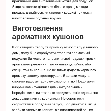
практичним для виготовлення чохлів для подушок.
Якщо ви хочете дізнатися більше про ці методи
предків, дізнайтеся, як
створити красиві прикраси
виготовляючи подушки вручну.
Виготовлення
ароматних кушонов
Щоб створити теплу та приємну атмосферу у вашому
домі, чому б не спробувати створити ароматичні
подушки? Ви можете наповнити свої подушки
трави
ароматичні речовини, такі як лаванда, м’ята, або
спеції, такі як кориця. Це не тільки додасть чарівного
аромату вашому простору, але й запахи можуть
сприяти вашому гарному самопочуттю. Поєднуючи
вибрані вами тканини з цими натуральними
інгредієнтами, ви створите предмети, які є одночасно
декоративними та корисними. Не соромтеся
скористатися порадами бабусі, щоб дізнатися, як це
зробити
отримати користь від властивостей ваших