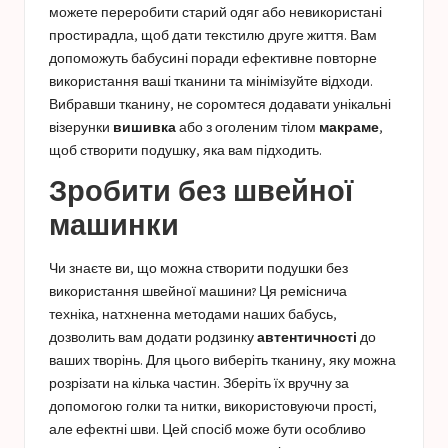
можете переробити старий одяг або невикористані
простирадла, щоб дати текстилю друге життя. Вам
допоможуть бабусині поради
ефективне повторне
використання
ваші тканини та мінімізуйте відходи.
Вибравши тканину, не соромтеся додавати унікальні
візерунки
вишивка
або з оголеним тілом
макраме
,
щоб створити подушку, яка вам підходить.
Зробити без швейної
машинки
Чи знаєте ви, що можна створити подушки без
використання швейної машини? Ця реміснича
техніка, натхненна методами наших бабусь,
дозволить вам додати родзинку
автентичності
до
ваших творінь. Для цього виберіть тканину, яку можна
розрізати на кілька частин. Зберіть їх вручну за
допомогою голки та нитки, використовуючи прості,
але ефектні шви. Цей спосіб може бути особливо