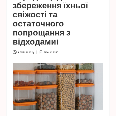
a
збереження їхньої
s
свіжості та
t
остаточного
u
попрощання з
c
відходами!
e
s
1 Липня 2025
Non classé
Опубліковано
у