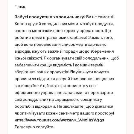
“`html
Забуті продукти в холодильнику?
Ви не самотні!
Кожен другий холодильник містить забуті продукти,
часто на межі закінчення терміну придатності. Що
робити з цими втраченими скарбами? Замість того,
щоб вони поповнювали список жертв харчових
відходів, існують важливі поради щодо збереження
їхньої свіжості. Як організувати свій холодильник, щоб
забезпечити кращу видимість і довший термін
зберігання ваших продуктів? Як уникнути почуття
провини за відкриття дверей і виявлення нещасних
залишків їжі? У цій статті ви поринете у світ
ефективного управління запасами та перетворите
свій холодильник на справжнього союзника у
боротьбі з відходами. Не зволікайте, щоб дізнатися,
як оптимізувати кожен сантиметр вашого простору!
https://www.youtube.com/watch?v=_WNoHzYW3qs
Регулярно сортуйте