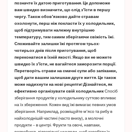
позначте їх датою приготування. Це допоможе
вам швидко визначити, що слід з’їсти в першу
чергу. Також обов’язково дайте стравам
охолонути, перш ніж покласти їх у холодильник,
щоб підтримувати належну внутрішню
температуру, тим самим зберігаючи свіжість їжі.
Споживайте залишки їжі протягом трьох-
чотирьох днів після приготування, щоб
переконатися в їхній якості. Якщо ви не можете
швидко їх з’їсти, не вагайтеся заморозити порції.
Перетворіть страви на смачні супи або запіканки,
щоб дати вашим залишкам друге життя. Це також
може надихнути на нові рецепти!
Дізнайтеся, як
ефективно організувати свій холодильник
Спосіб
зберігання продуктів у холодильнику суттєво впливає
на їх збереження. Кожен вид їжі вимагає певних умов
зберігання. Наприклад, розміщуйте м’ясо та рибу в
найхолоднішій частині (часто внизу), а молочні
продукти – в центрі. Фрукти та овочі, навпаки,
потребують відповідної шухляди, щоб запобігти їх