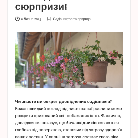
a
сюрпризи!
s
t
6 Липня 2025
Садівництво та природа
Опубліковано
у
u
c
e
s
Чи знаєте ви секрет досвідчених садівників?
Кожен швидкий погляд під листя вашої рослини може
розкрити прихований світ небажаних істот. Фактично,
дослідження показує, що
60% шкідників
ховаються
глибоко під поверхнею, ставлячи під загрозу здоров’я
ваших рослин. У липні ця загроза досягає свого піку,