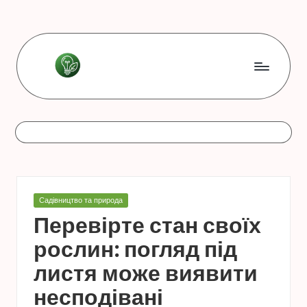
Перейти
до
вмісту
L
Les
bonnes
e
astuces
s
b
o
Опубліковано
Садівництво та природа
n
у
Перевірте стан своїх
n
рослин: погляд під
e
листя може виявити
s
несподівані