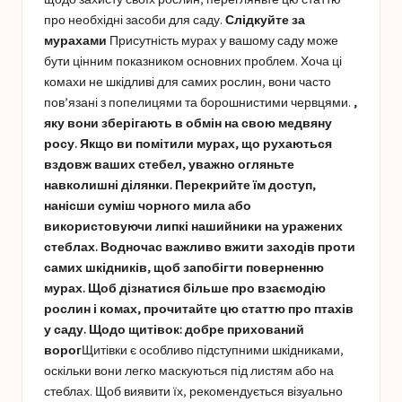
про необхідні засоби для саду.
Слідкуйте за
мурахами
Присутність мурах у вашому саду може
бути цінним показником основних проблем. Хоча ці
комахи не шкідливі для самих рослин, вони часто
пов’язані з попелицями та борошнистими червцями.
,
яку вони зберігають в обмін на свою медвяну
росу. Якщо ви помітили мурах, що рухаються
вздовж ваших стебел, уважно огляньте
навколишні ділянки. Перекрийте їм доступ,
нанісши суміш чорного мила або
використовуючи липкі нашийники на уражених
стеблах. Водночас важливо вжити заходів проти
самих шкідників, щоб запобігти поверненню
мурах. Щоб дізнатися більше про взаємодію
рослин і комах, прочитайте цю статтю про птахів
у саду.
Щодо щитівок: добре прихований
ворог
Щитівки є особливо підступними шкідниками,
оскільки вони легко маскуються під листям або на
стеблах. Щоб виявити їх, рекомендується візуально