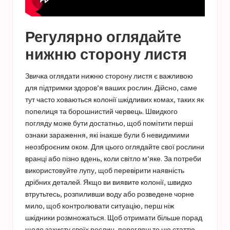
Регулярно оглядайте
нижню сторону листя
Звичка оглядати нижню сторону листя є важливою
для підтримки здоров’я ваших рослин. Дійсно, саме
тут часто ховаються колонії шкідливих комах, таких як
попелиця та борошнистий червець. Швидкого
погляду може бути достатньо, щоб помітити перші
ознаки зараження, які інакше були б невидимими
неозброєним оком. Для цього оглядайте свої рослини
вранці або пізно вдень, коли світло м’яке. За потреби
використовуйте лупу, щоб перевірити наявність
дрібних деталей. Якщо ви виявите колонії, швидко
втрутьтесь, розпиливши воду або розведене чорне
мило, щоб контролювати ситуацію, перш ніж
шкідники розмножаться. Щоб отримати більше порад
щодо захисту своїх рослин, перегляньте цю статтю