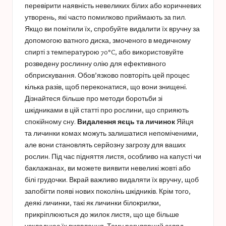
перевірити наявність невеликих білих або коричневих
утворень, які часто помилково приймають за пил.
Якщо ви помітили їх, спробуйте видалити їх вручну за
допомогою ватного диска, змоченого в медичному
спирті з температурою 70°C, або використовуйте
розведену рослинну олію для ефективного
обприскування. Обов’язково повторіть цей процес
кілька разів, щоб переконатися, що вони знищені.
Дізнайтеся більше про методи боротьби зі
шкідниками в цій статті про рослини, що сприяють
спокійному сну.
Видалення яєць та личинок
Яйця
та личинки комах можуть залишатися непоміченими,
але вони становлять серйозну загрозу для ваших
рослин. Під час підняття листя, особливо на капусті чи
баклажанах, ви можете виявити невеликі жовті або
білі грудочки. Вкрай важливо видаляти їх вручну, щоб
запобігти появі нових поколінь шкідників. Крім того,
деякі личинки, такі як личинки білокрилки,
прикріплюються до жилок листя, що ще більше