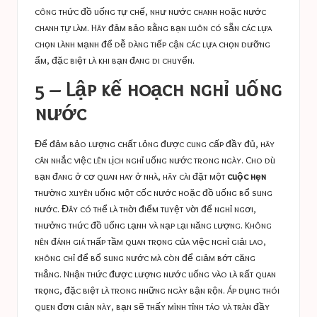
công thức đồ uống tự chế, như nước chanh hoặc nước
chanh tự làm. Hãy đảm bảo rằng bạn luôn có sẵn các lựa
chọn lành mạnh để dễ dàng tiếp cận các lựa chọn dưỡng
ẩm, đặc biệt là khi bạn đang di chuyển.
5 – Lập kế hoạch nghỉ uống
nước
Để đảm bảo lượng chất lỏng được cung cấp đầy đủ, hãy
cân nhắc việc lên lịch nghỉ uống nước trong ngày. Cho dù
bạn đang ở cơ quan hay ở nhà, hãy cài đặt một
cuộc hẹn
thường xuyên uống một cốc nước hoặc đồ uống bổ sung
nước. Đây có thể là thời điểm tuyệt vời để nghỉ ngơi,
thưởng thức đồ uống lạnh và nạp lại năng lượng. Không
nên đánh giá thấp tầm quan trọng của việc nghỉ giải lao,
không chỉ để bổ sung nước mà còn để giảm bớt căng
thẳng. Nhận thức được lượng nước uống vào là rất quan
trọng, đặc biệt là trong những ngày bận rộn. Áp dụng thói
quen đơn giản này, bạn sẽ thấy mình tỉnh táo và tràn đầy