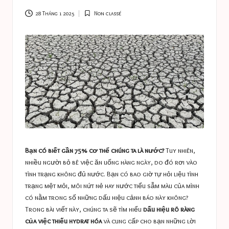
a
s
28 Tháng 1 2025
Non classé
Posted
in
t
u
c
e
s
Bạn có biết gần 75% cơ thể chúng ta là nước?
Tuy nhiên,
nhiều người bỏ bê việc ăn uống hàng ngày, do đó rơi vào
tình trạng không đủ nước. Bạn có bao giờ tự hỏi liệu tình
trạng mệt mỏi, môi nứt nẻ hay nước tiểu sẫm màu của mình
có nằm trong số những dấu hiệu cảnh báo này không?
Trong bài viết này, chúng ta sẽ tìm hiểu
dấu hiệu rõ ràng
của việc thiếu hydrat hóa
và cung cấp cho bạn những lời