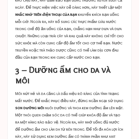
ngày. Để thực hiện việc này dễ dàng hơn, hãy thiết lập một
nhắc nhở trên điện thoại của bạn
khuyến khích bạn uống
mỗi giờ. Ngoài ra, hãy bổ sung các thực phẩm giàu nước
trong chế độ ăn uống của bạn, chẳng hạn như dưa và dưa
chuột. Những loại trái cây và rau quả này không chỉ tốt cho
sức khỏe mà còn cung cấp độ ẩm tốt cho cơ thể bạn. Nước
truyền hoặc trà thảo dược cũng có thể làm dịu cơn đau
đầu của bạn trong khi cung cấp nước cho bạn.
3 – Dưỡng ẩm cho da và
môi
Môi nứt nẻ và da căng là dấu hiệu rõ ràng của tình trạng
mất nước. Để khắc phục điều này, đừng ngần ngại sử dụng
son dưỡng môi
nuôi dưỡng và thoa kem dưỡng ẩm lên mặt.
Một thói quen chăm sóc da có thể giúp khóa độ ẩm và tạo
ra một hàng rào bảo vệ. Ngoài ra, hãy nhớ uống đủ nước
để dưỡng ẩm cho làn da từ bên trong. Để tối đa hóa lợi ích
này, hãy sử dụng kem dưỡng ẩm có thành phần như axit