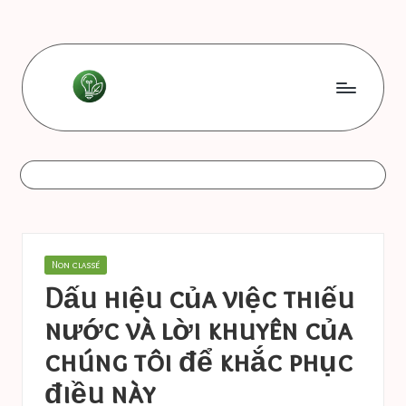
Skip
to
content
L
Les
bonnes
e
astuces
s
b
o
Posted
Non classé
n
in
Dấu hiệu của việc thiếu
n
nước và lời khuyên của
e
chúng tôi để khắc phục
s
điều này