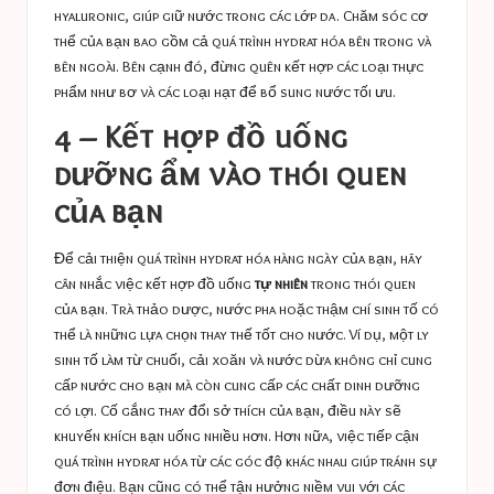
hyaluronic, giúp giữ nước trong các lớp da. Chăm sóc cơ
thể của bạn bao gồm cả quá trình hydrat hóa bên trong và
bên ngoài. Bên cạnh đó, đừng quên kết hợp các loại thực
phẩm như bơ và các loại hạt để bổ sung nước tối ưu.
4 – Kết hợp đồ uống
dưỡng ẩm vào thói quen
của bạn
Để cải thiện quá trình hydrat hóa hàng ngày của bạn, hãy
cân nhắc việc kết hợp đồ uống
tự nhiên
trong thói quen
của bạn. Trà thảo dược, nước pha hoặc thậm chí sinh tố có
thể là những lựa chọn thay thế tốt cho nước. Ví dụ, một ly
sinh tố làm từ chuối, cải xoăn và nước dừa không chỉ cung
cấp nước cho bạn mà còn cung cấp các chất dinh dưỡng
có lợi. Cố gắng thay đổi sở thích của bạn, điều này sẽ
khuyến khích bạn uống nhiều hơn. Hơn nữa, việc tiếp cận
quá trình hydrat hóa từ các góc độ khác nhau giúp tránh sự
đơn điệu. Bạn cũng có thể tận hưởng niềm vui với các