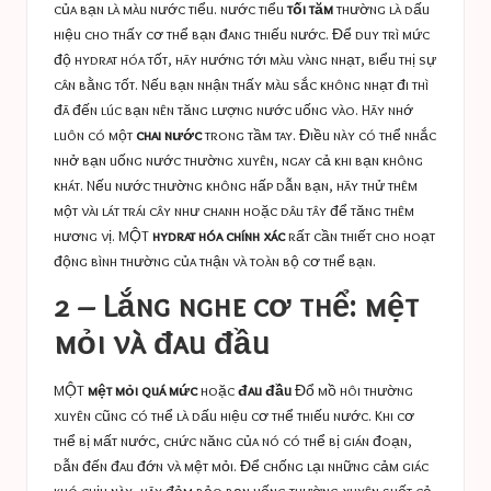
của bạn là màu nước tiểu. nước tiểu
tối tăm
thường là dấu
hiệu cho thấy cơ thể bạn đang thiếu nước. Để duy trì mức
độ hydrat hóa tốt, hãy hướng tới màu vàng nhạt, biểu thị sự
cân bằng tốt. Nếu bạn nhận thấy màu sắc không nhạt đi thì
đã đến lúc bạn nên tăng lượng nước uống vào. Hãy nhớ
luôn có một
chai nước
trong tầm tay. Điều này có thể nhắc
nhở bạn uống nước thường xuyên, ngay cả khi bạn không
khát. Nếu nước thường không hấp dẫn bạn, hãy thử thêm
một vài lát trái cây như chanh hoặc dâu tây để tăng thêm
hương vị. MỘT
hydrat hóa chính xác
rất cần thiết cho hoạt
động bình thường của thận và toàn bộ cơ thể bạn.
2 – Lắng nghe cơ thể: mệt
mỏi và đau đầu
MỘT
mệt mỏi quá mức
hoặc
đau đầu
Đổ mồ hôi thường
xuyên cũng có thể là dấu hiệu cơ thể thiếu nước. Khi cơ
thể bị mất nước, chức năng của nó có thể bị gián đoạn,
dẫn đến đau đớn và mệt mỏi. Để chống lại những cảm giác
khó chịu này, hãy đảm bảo bạn uống thường xuyên suốt cả