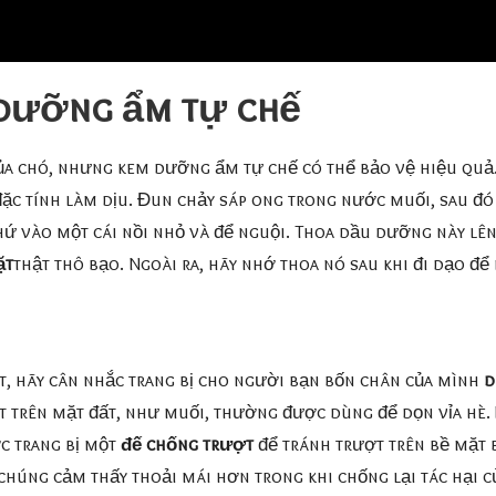
 dưỡng ẩm tự chế
a chó, nhưng kem dưỡng ẩm tự chế có thể bảo vệ hiệu quả.
đặc tính làm dịu. Đun chảy sáp ong trong nước muối, sau đ
thứ vào một cái nồi nhỏ và để nguội. Thoa dầu dưỡng này l
ặt
thật thô bạo. Ngoài ra, hãy nhớ thoa nó sau khi đi dạo để
, hãy cân nhắc trang bị cho người bạn bốn chân của mình
d
ất trên mặt đất, như muối, thường được dùng để dọn vỉa hè.
ợc trang bị một
đế chống trượt
để tránh trượt trên bề mặt 
 chúng cảm thấy thoải mái hơn trong khi chống lại tác hại c