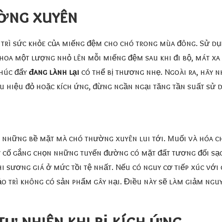
ờng xuyên
 trì sức khỏe của miếng đệm cho chó trong mùa đông. Sử dụ
hoa một lượng nhỏ lên mỗi miếng đệm sau khi đi bộ, mát x
thúc đẩy
đang lành lại
có thể bị thương nhẹ. Ngoài ra, hãy 
u hiệu đỏ hoặc kích ứng, đừng ngần ngại tăng tần suất sử 
n những bề mặt mà chó thường xuyên lui tới. Muối và hóa c
ãy cố gắng chọn những tuyến đường có mặt đất tương đối sạc
i sương giá ở mức tồi tệ nhất. Nếu có nguy cơ tiếp xúc với
o trì không có sản phẩm gây hại. Điều này sẽ làm giảm ng
ự nhiên khi bị kích ứng