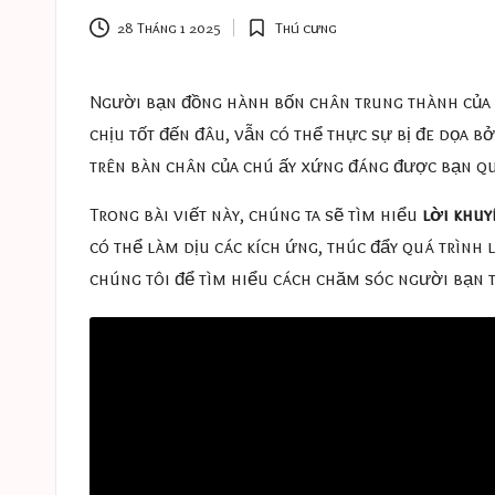
e
28 Tháng 1 2025
Thú cưng
Posted
s
in
a
Người bạn đồng hành bốn chân trung thành của b
chịu tốt đến đâu, vẫn có thể thực sự bị đe dọa 
s
trên bàn chân của chú ấy xứng đáng được bạn qu
t
Trong bài viết này, chúng ta sẽ tìm hiểu
lời khuy
u
có thể làm dịu các kích ứng, thúc đẩy quá trình
chúng tôi để tìm hiểu cách chăm sóc người bạn
c
e
s