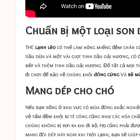
Chuẩn bị một loại son
THE
lạnh lẽo
có thể làm hỏng miếng đệm chân củ
dầu dừa và một vài giọt tinh dầu oải hương, có 
bếp và thêm tinh dầu oải hương. Đổ tất cả mọi 
đi chơi để bảo vệ chúng khỏi
đông cứng
Và
bề m
Mang dép cho chó
Nếu bạn sống ở khu vực có mùa đông khắc nghiệt
vệ tấm đệm khỏi bị tê cóng cũng như các hóa ch
chúng không bị rơi ra khi đi bộ. Họ cũng phải đư
mang đôi dép này ngay khi trời lạnh, bạn sẽ giúp