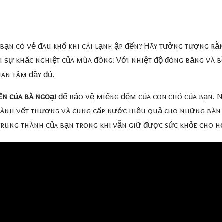
ạn có vẻ đau khổ khi cái lạnh ập đến? Hãy tưởng tượng rằ
bởi sự khắc nghiệt của mùa đông! Với nhiệt độ đóng băng v
an tâm đầy đủ.
ên của bà ngoại
để bảo vệ miếng đệm của con chó của bạn. 
 lành vết thương và cung cấp nước hiệu quả cho những bàn c
 trung thành của bạn trong khi vẫn giữ được sức khỏe cho 