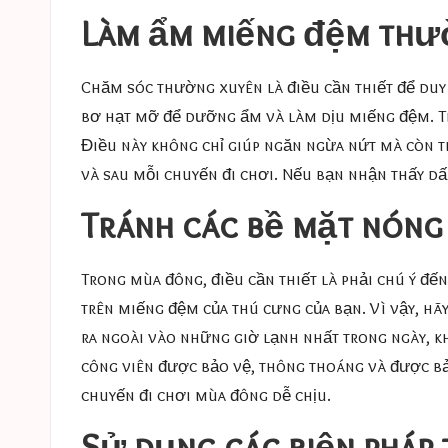
Làm ẩm miếng đệm thư
Chăm sóc thường xuyên là điều cần thiết để duy
bơ hạt mỡ để dưỡng ẩm và làm dịu miếng đệm. T
Điều này không chỉ giúp ngăn ngừa nứt mà còn 
và sau mỗi chuyến đi chơi. Nếu bạn nhận thấy dấ
Tránh các bề mặt nóng
Trong mùa đông, điều cần thiết là phải chú ý đế
trên miếng đệm của thú cưng của bạn. Vì vậy, h
ra ngoài vào những giờ lạnh nhất trong ngày, kh
công viên được bảo vệ, thông thoáng và được bả
chuyến đi chơi mùa đông dễ chịu.
Sử dụng các biện pháp t