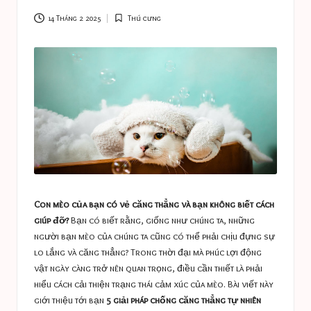
a
s
14 Tháng 2 2025
Thú cưng
Posted
in
t
u
c
e
s
Con mèo của bạn có vẻ căng thẳng và bạn không biết cách
giúp đỡ?
Bạn có biết rằng, giống như chúng ta, những
người bạn mèo của chúng ta cũng có thể phải chịu đựng sự
lo lắng và căng thẳng? Trong thời đại mà phúc lợi động
vật ngày càng trở nên quan trọng, điều cần thiết là phải
hiểu cách cải thiện trạng thái cảm xúc của mèo. Bài viết này
giới thiệu tới bạn
5 giải pháp chống căng thẳng tự nhiên