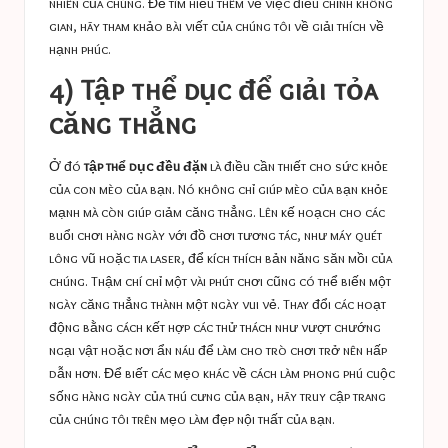
nhiên của chúng. Để tìm hiểu thêm về việc điều chỉnh không
gian, hãy tham khảo bài viết của chúng tôi về
giải thích về
hạnh phúc
.
4) Tập thể dục để giải tỏa
căng thẳng
Ở đó
tập thể dục đều đặn
là điều cần thiết cho sức khỏe
của con mèo của bạn. Nó không chỉ giúp mèo của bạn khỏe
mạnh mà còn giúp giảm căng thẳng. Lên kế hoạch cho các
buổi chơi hàng ngày với đồ chơi tương tác, như máy quét
lông vũ hoặc tia laser, để kích thích bản năng săn mồi của
chúng. Thậm chí chỉ một vài phút chơi cũng có thể biến một
ngày căng thẳng thành một ngày vui vẻ. Thay đổi các hoạt
động bằng cách kết hợp các thử thách như vượt chướng
ngại vật hoặc nơi ẩn náu để làm cho trò chơi trở nên hấp
dẫn hơn. Để biết các mẹo khác về cách làm phong phú cuộc
sống hàng ngày của thú cưng của bạn, hãy truy cập trang
của chúng tôi trên
mẹo làm đẹp nội thất của bạn
.