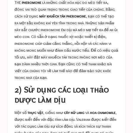
THE
pheromone
là những chất hóa học do mèo tiết ra,
đóng vai trò quan trọng trong giao tiếp của chúng. Bằng
cách sử dụng
máy khuếch tán pheromone
, bạn có thể tạo
ra một bầu không khí yên tĩnh trong nhà. Những sản phẩm
này bắt chước pheromone êm dịu mà mèo mẹ tiết ra để an ủi
mèo con. Có sẵn ở dạng thuốc xịt hoặc thiết bị điện,
pheromone giúp giảm căng thẳng, hồi hộp và các hành vi
không mong muốn như đánh dấu nước tiểu. Để có hiệu quả
tối ưu, hãy đặt máy khuếch tán trong phòng nơi mèo của
bạn dành nhiều thời gian. Bạn cũng có thể tham khảo bài
viết của chúng tôi về
làm thế nào để đảm bảo sức khỏe
trong nhà của bạn.
2) Sử dụng các loại thảo
dược làm dịu
Một số
thực vật
, giống như
cây nữ lang
và
hoa chamomile
,
được biết đến với đặc tính làm dịu. Valerian được biết đến
với tác dụng làm dịu sự kích động và kích thích sự thanh
thản ở mèo của bạn. Bạn có thể cho trẻ đồ chơi có chứa