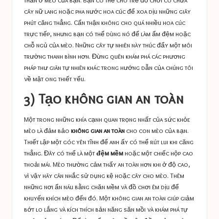
cây nữ lang hoặc pha nước hoa cúc để xoa dịu những giây
phút căng thẳng. Cẩn thận không cho quá nhiều hoa cúc
trực tiếp, nhưng bạn có thể dùng nó để làm ẩm đệm hoặc
chỗ ngủ của mèo. Những cây tự nhiên này thúc đẩy một môi
trường thanh bình hơn. Đừng quên khám phá các phương
pháp thư giãn tự nhiên khác trong hướng dẫn của chúng tôi
về
mật ong thiết yếu
.
3) Tạo không gian an toàn
Một trong những khía cạnh quan trọng nhất của sức khỏe
mèo là đảm bảo
không gian an toàn
cho con mèo của bạn.
Thiết lập một góc yên tĩnh để anh ấy có thể rút lui khi căng
thẳng. Đây có thể là một
đệm mềm
hoặc một chiếc hộp cao
thoải mái. Mèo thường cảm thấy an toàn hơn khi ở độ cao,
vì vậy hãy cân nhắc sử dụng kệ hoặc cây cho mèo. Thêm
những nơi ẩn náu bằng chăn mềm và đồ chơi êm dịu để
khuyến khích mèo đến đó. Một không gian an toàn giúp giảm
bớt lo lắng và kích thích bản năng săn mồi và khám phá tự