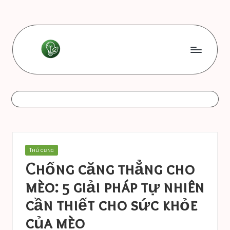
Skip
to
content
L
Les
bonnes
e
astuces
s
b
o
Posted
Thú cưng
n
in
Chống căng thẳng cho
n
mèo: 5 giải pháp tự nhiên
e
cần thiết cho sức khỏe
s
của mèo