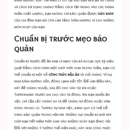
bánh nướng xốp. Tìm hiểu lý do tại sao bạn nên ăn
vỏ chuối
và cách sử dụng chúng! Bằng cách tập trung vào các thành
phần chất lượng, bạn không chỉ bảo quản được
sức khỏe
của gia đình bạn mà còn làm tăng thêm hương vị cho những
món ngọt của bạn.
Chuẩn bị trước mẹo bảo
quản
Chuẩn bị trước đồ ăn nhẹ là mẹo của bà ngoại cực kỳ hiệu
quả! Bằng cách dành một chút thời gian trong tuần, bạn có
thể chuẩn bị một số
công thức nấu ăn
và giữ chúng. Ví dụ
như bánh nướng xốp, đông lạnh rất tốt. Để làm điều này,
hãy để chúng nguội, sau đó cho vào túi kín hoặc
Tupperware trước khi cho vào tủ đông. Khi bạn muốn ăn
vặt, chỉ cần lấy chúng ra và để chúng rã đông hoặc hâm
nóng trong lò. Tương tự như vậy, bánh quy có thể dễ
dàng bảo quản trong hộp kín. Những sự chuẩn bị nhỏ này
giúp bạn tiết kiệm thời gian vào những ngày bạn đang vội.
Đối với những ý tưởng thể hiện khác, hãy xem
công thức