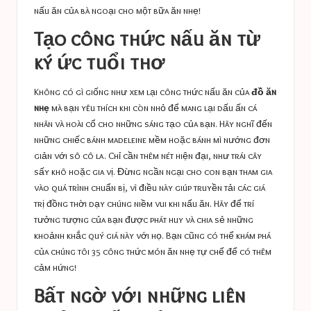
nấu ăn của bà ngoại
cho một bữa ăn nhẹ!
Tạo công thức nấu ăn từ
ký ức tuổi thơ
Không có gì giống như xem lại công thức nấu ăn của
đồ ăn
nhẹ
mà bạn yêu thích khi còn nhỏ để mang lại dấu ấn cá
nhân và hoài cổ cho những sáng tạo của bạn. Hãy nghĩ đến
những chiếc bánh madeleine mềm hoặc bánh mì nướng đơn
giản với sô cô la. Chỉ cần thêm nét hiện đại, như trái cây
sấy khô hoặc gia vị. Đừng ngần ngại cho con bạn tham gia
vào quá trình chuẩn bị, vì điều này giúp truyền tải các giá
trị đồng thời dạy chúng niềm vui khi nấu ăn. Hãy để trí
tưởng tượng của bạn được phát huy và chia sẻ những
khoảnh khắc quý giá này với họ. Bạn cũng có thể khám phá
của chúng tôi
35 công thức món ăn nhẹ tự chế
để có thêm
cảm hứng!
Bất ngờ với những liên