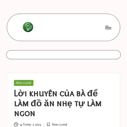
Skip
to
content
L
Les
bonnes
e
astuces
s
b
o
Posted
Non classé
n
in
Lời khuyên của bà để
n
làm đồ ăn nhẹ tự làm
e
ngon
s
14 Tháng 2 2025
Non classé
Posted