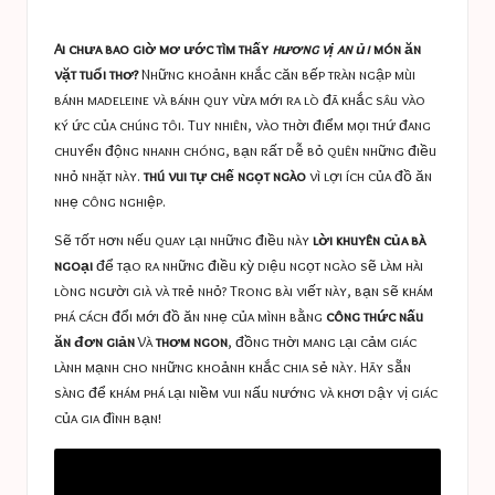
a
in
s
Ai chưa bao giờ mơ ước tìm thấy
hương vị an ủi
món ăn
t
vặt tuổi thơ?
Những khoảnh khắc căn bếp tràn ngập mùi
bánh madeleine và bánh quy vừa mới ra lò đã khắc sâu vào
u
ký ức của chúng tôi. Tuy nhiên, vào thời điểm mọi thứ đang
c
chuyển động nhanh chóng, bạn rất dễ bỏ quên những điều
nhỏ nhặt này.
thú vui tự chế ngọt ngào
vì lợi ích của đồ ăn
e
nhẹ công nghiệp.
s
Sẽ tốt hơn nếu quay lại những điều này
lời khuyên của bà
ngoại
để tạo ra những điều kỳ diệu ngọt ngào sẽ làm hài
lòng người già và trẻ nhỏ? Trong bài viết này, bạn sẽ khám
phá cách đổi mới đồ ăn nhẹ của mình bằng
công thức nấu
ăn đơn giản
Và
thơm ngon
, đồng thời mang lại cảm giác
lành mạnh cho những khoảnh khắc chia sẻ này. Hãy sẵn
sàng để khám phá lại niềm vui nấu nướng và khơi dậy vị giác
của gia đình bạn!