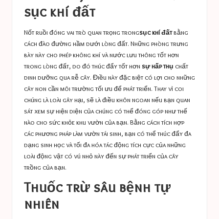
sục khí đất
Nốt ruồi đóng vai trò quan trọng trong
sục khí đất
bằng
cách đào đường hầm dưới lòng đất. Những phòng trưng
bày này cho phép không khí và nước lưu thông tốt hơn
trong lòng đất, do đó thúc đẩy tốt hơn
sự hấp thụ
chất
dinh dưỡng qua rễ cây. Điều này đặc biệt có lợi cho những
cây non cần môi trường tối ưu để phát triển. Thay vì coi
chúng là loài gây hại, sẽ là điều khôn ngoan nếu bạn quan
sát xem sự hiện diện của chúng có thể đóng góp như thế
nào cho sức khỏe khu vườn của bạn. Bằng cách tích hợp
các phương pháp làm vườn tái sinh, bạn có thể
thúc đẩy đa
dạng sinh học
và tối đa hóa tác động tích cực của những
loài động vật có vú nhỏ này đến sự phát triển của cây
trồng của bạn.
Thuốc trừ sâu bệnh tự
nhiên