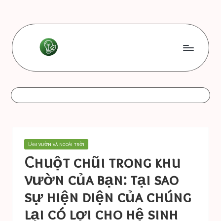
Skip
to
content
L
Les
bonnes
e
astuces
s
b
o
Posted
Làm vườn và ngoài trời
n
in
Chuột chũi trong khu
n
vườn của bạn: tại sao
e
sự hiện diện của chúng
s
lại có lợi cho hệ sinh