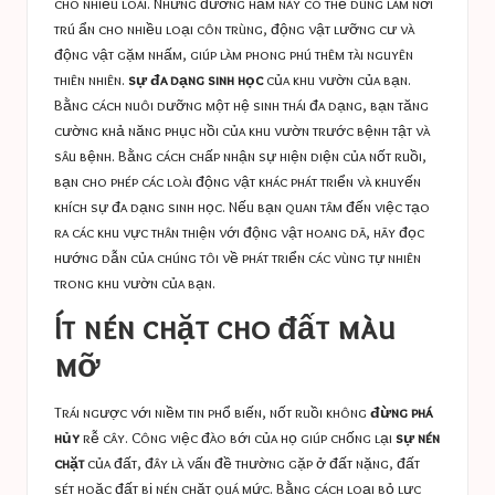
cho nhiều loài. Những đường hầm này có thể dùng làm nơi
trú ẩn cho nhiều loại côn trùng, động vật lưỡng cư và
động vật gặm nhấm, giúp làm phong phú thêm tài nguyên
thiên nhiên.
sự đa dạng sinh học
của khu vườn của bạn.
Bằng cách nuôi dưỡng một hệ sinh thái đa dạng, bạn tăng
cường khả năng phục hồi của khu vườn trước bệnh tật và
sâu bệnh. Bằng cách chấp nhận sự hiện diện của nốt ruồi,
bạn cho phép các loài động vật khác phát triển và khuyến
khích sự đa dạng sinh học. Nếu bạn quan tâm đến việc tạo
ra các khu vực thân thiện với động vật hoang dã, hãy đọc
hướng dẫn của chúng tôi về
phát triển các vùng tự nhiên
trong khu vườn của bạn.
Ít nén chặt cho đất màu
mỡ
Trái ngược với niềm tin phổ biến, nốt ruồi không
đừng phá
hủy
rễ cây. Công việc đào bới của họ giúp chống lại
sự nén
chặt
của đất, đây là vấn đề thường gặp ở đất nặng, đất
sét hoặc đất bị nén chặt quá mức. Bằng cách loại bỏ lực