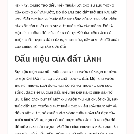
nén này, chúng tạo điều kiện thuận lợi cho sự lưu thông
của không khí và nước, do đó làm cho đất trở nên màu mỡ
hơn. Đất thoáng khí thúc đẩy sự sống của vi sinh vật, điều
này rất cần thiết cho sự phát triển của cây trồng. Đó là
một tình huống đôi bên cùng có lợi! Để tìm hiểu cách cải
thiện chất lượng đất của bạn hơn nữa, hãy xem các đề xuất
của chúng tôi tại
làm giàu đất
.
Dấu hiệu của đất lành
Sự hiện diện của nốt ruồi trong khu vườn của bạn thường
là một
chỉ báo
tích cực về chất lượng đất. Một khu vườn
thu hút những loài động vật có vú này thường giàu sức
sống, đặc biệt là giun đất, biểu thị khả năng sinh sản tối
ưu. Bằng cách duy trì một khu vườn thu hút chuột chũi, bạn
thúc đẩy môi trường phát triển cho nhiều loài thực vật và
động vật khác, góp phần vào vòng tuần hoàn tốt đẹp của
thiên nhiên. Ví dụ, bạn có thể thực hiện các thử nghiệm đất
để kiểm tra chất lượng và điều chỉnh phương pháp canh tác
của mình. Để biết thêm thông tin về việc duy trì sức khỏe