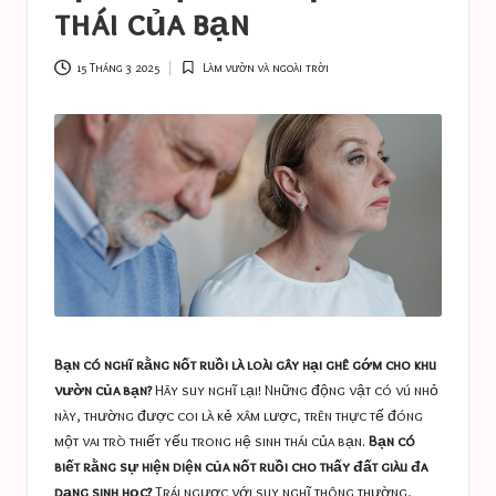
a
thái của bạn
s
t
15 Tháng 3 2025
Làm vườn và ngoài trời
Posted
in
u
c
e
s
Bạn có nghĩ rằng nốt ruồi là loài gây hại ghê gớm cho khu
vườn của bạn?
Hãy suy nghĩ lại! Những động vật có vú nhỏ
này, thường được coi là kẻ xâm lược, trên thực tế đóng
một vai trò thiết yếu trong hệ sinh thái của bạn.
Bạn có
biết rằng sự hiện diện của nốt ruồi cho thấy đất giàu đa
dạng sinh học?
Trái ngược với suy nghĩ thông thường,