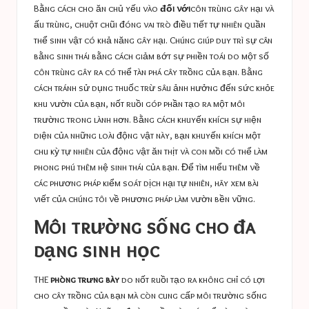
Bằng cách cho ăn chủ yếu vào
đối với
côn trùng gây hại và
ấu trùng, chuột chũi đóng vai trò điều tiết tự nhiên quần
thể sinh vật có khả năng gây hại. Chúng giúp duy trì sự cân
bằng sinh thái bằng cách giảm bớt sự phiền toái do một số
côn trùng gây ra có thể tàn phá cây trồng của bạn. Bằng
cách tránh sử dụng thuốc trừ sâu ảnh hưởng đến sức khỏe
khu vườn của bạn, nốt ruồi góp phần tạo ra một môi
trường trong lành hơn. Bằng cách khuyến khích sự hiện
diện của những loài động vật này, bạn khuyến khích một
chu kỳ tự nhiên của động vật ăn thịt và con mồi có thể làm
phong phú thêm hệ sinh thái của bạn. Để tìm hiểu thêm về
các phương pháp kiểm soát dịch hại tự nhiên, hãy xem bài
viết của chúng tôi về
phương pháp làm vườn bền vững
.
Môi trường sống cho đa
dạng sinh học
THE
phòng trưng bày
do nốt ruồi tạo ra không chỉ có lợi
cho cây trồng của bạn mà còn cung cấp môi trường sống