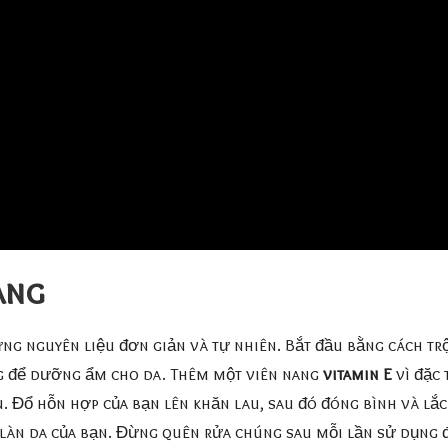
ang
ững nguyên liệu đơn giản và tự nhiên. Bắt đầu bằng cách t
ng để dưỡng ẩm cho da. Thêm một viên nang
vitamin E
vì đặc 
. Đổ hỗn hợp của bạn lên khăn lau, sau đó đóng bình và lắ
 làn da của bạn. Đừng quên rửa chúng sau mỗi lần sử dụng 