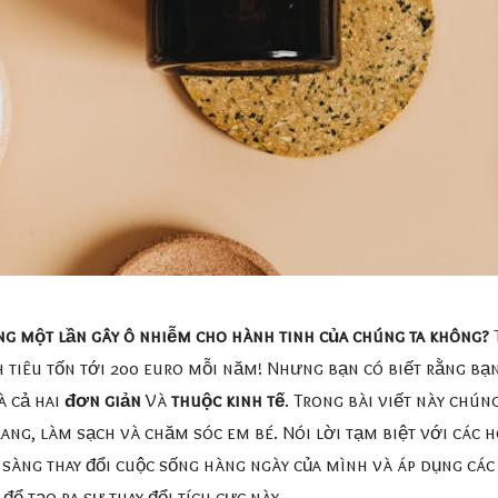
ùng một lần gây ô nhiễm cho hành tinh của chúng ta không?
T
 tiêu tốn tới 200 euro mỗi năm! Nhưng bạn có biết rằng bạn
à cả hai
đơn giản
Và
thuộc kinh tế
. Trong bài viết này chúng
rang, làm sạch và chăm sóc em bé. Nói lời tạm biệt với các
 sàng thay đổi cuộc sống hàng ngày của mình và áp dụng cá
ể tạo ra sự thay đổi tích cực này.