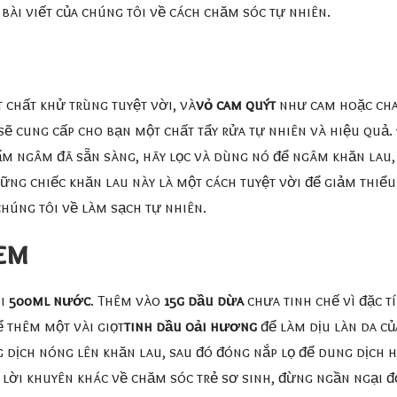
bài viết của chúng tôi về cách chăm sóc tự nhiên.
t chất khử trùng tuyệt vời, và
vỏ cam quýt
như cam hoặc cha
ẽ cung cấp cho bạn một chất tẩy rửa tự nhiên và hiệu quả.
iấm ngâm đã sẵn sàng, hãy lọc và dùng nó để ngâm khăn lau
ng chiếc khăn lau này là một cách tuyệt vời để giảm thiểu 
chúng tôi về làm sạch tự nhiên.
em
ôi
500ml nước
. Thêm vào
15g dầu dừa
chưa tinh chế vì đặc t
 thêm một vài giọt
tinh dầu oải hương
để làm dịu làn da c
 dịch nóng lên khăn lau, sau đó đóng nắp lọ để dung dịch hấ
lời khuyên khác về chăm sóc trẻ sơ sinh, đừng ngần ngại đọ