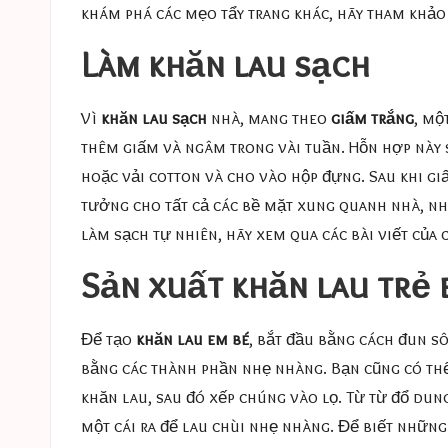
khám phá các mẹo tẩy trang khác, hãy tham khảo 
Làm khăn lau sạch
Vì
khăn lau sạch
nhà, mang theo
giấm trắng
, mộ
thêm giấm và ngâm trong vài tuần. Hỗn hợp này s
hoặc vải cotton và cho vào hộp đựng. Sau khi g
tưởng cho tất cả các bề mặt xung quanh nhà, nhữ
làm sạch tự nhiên, hãy xem qua các bài viết của 
Sản xuất khăn lau trẻ 
Để tạo
khăn lau em bé
, bắt đầu bằng cách đun s
bằng các thành phần nhẹ nhàng. Bạn cũng có thể
khăn lau, sau đó xếp chúng vào lọ. Từ từ đổ dung
một cái ra để lau chùi nhẹ nhàng. Để biết những 