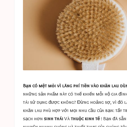
Bạn có mệt mỏi vì lãng phí tiền vào khăn lau d
những sản phẩm này có thể khiến mỗi hộ gia đình
tái sử dụng được không? Đừng hoảng sợ, vì đó l
khăn lau phù hợp với mọi nhu cầu của bạn: tẩy t
sạch hơn
sinh thái
Và
thuộc kinh tế
! Bạn đã sẵn
khuyên nhanh chóng và thiết thực của chúng tôi đ