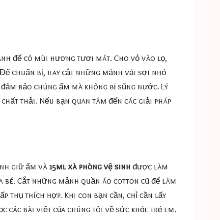
nh để có mùi hương tươi mát. Cho vỏ vào lọ,
 Để chuẩn bị, hãy cắt những mảnh vải sợi nhỏ
, đảm bảo chúng ẩm mà không bị sũng nước. Lý
chất thải. Nếu bạn quan tâm đến các giải pháp
ính giữ ẩm và
15ml xà phòng vệ sinh
được làm
ủa bé. Cắt những mảnh quần áo cotton cũ để làm
p thụ thích hợp. Khi con bạn cần, chỉ cần lấy
c các bài viết của chúng tôi về sức khỏe trẻ em.