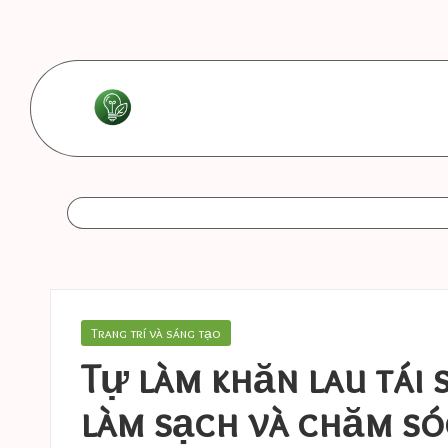
Skip
to
content
L
Les
bonnes
e
astuces
s
b
o
Posted
Trang trí và sáng tạo
in
n
Tự làm khăn lau tái 
n
làm sạch và chăm só