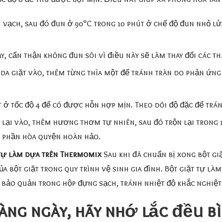
 vạch, sau đó đun ở 90°C trong 10 phút ở chế độ đun nhỏ l
, cẩn thận không đun sôi vì điều này sẽ làm thay đổi các t
a giặt vào, thêm từng thìa một để tránh tràn do phản ứng 
 ở tốc độ 4 để có được hỗn hợp mịn. Theo dõi độ đặc để tr
lại vào, thêm hương thơm tự nhiên, sau đó trộn lại trong 10 
h phần hòa quyện hoàn hảo.
 tự làm dựa trên Thermomix
Sau khi đã chuẩn bị xong bột giặ
a bột giặt trong quy trình vệ sinh gia đình. Bột giặt tự là
ảo quản trong hộp đựng sạch, tránh nhiệt độ khắc nghiệt có
àng ngày, hãy nhớ lắc đều 