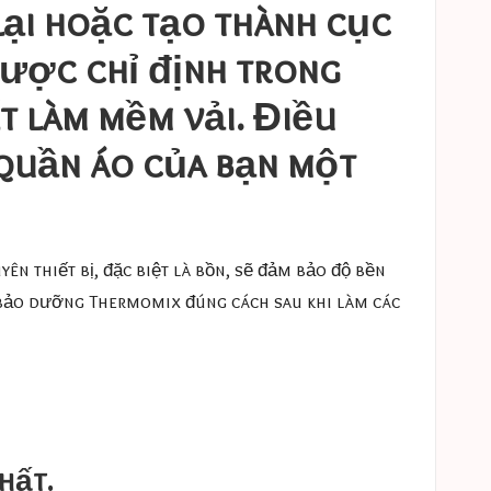
lại hoặc tạo thành cục
được chỉ định trong
t làm mềm vải. Điều
 quần áo của bạn một
ên thiết bị, đặc biệt là bồn, sẽ đảm bảo độ bền
h bảo dưỡng Thermomix đúng cách sau khi làm các
hất.