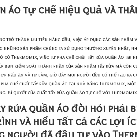
n áo tự chế hiệu quả và thâ
ng trở thành ưu tiên hàng đầu, việc áp dụng các sản phẩm v
ong những sản phẩm chúng ta sử dụng thường xuyên nhất, n
hờ có Thermomix, việc tự pha chế chất tẩy rửa quần áo tại n
ép bạn kiểm soát thành phần của sản phẩm tẩy rửa mà còn c
hợp nấu ăn và tự làm, giờ đây mọi người đều có thể tạo ra 
g pha chế chất tẩy rửa quần áo tại nhà bằng Thermomix, mộ
ng. Bí quyết của chất tẩy rửa quần áo tự chế với Thermomix
y rửa quần áo đòi hỏi phải b
ình và hiểu tất cả các lợi í
ng người đã đầu tư vào Ther