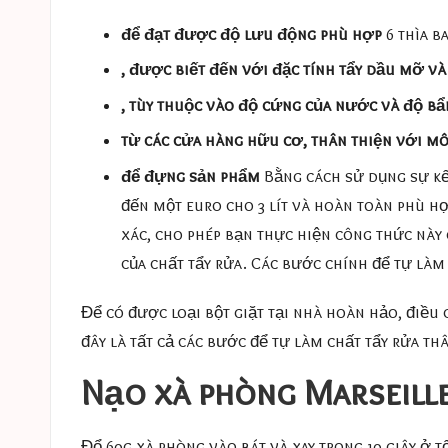
để đạt được độ lưu động phù hợp
6 thìa b
, được biết đến với đặc tính tẩy dầu mỡ v
, tùy thuộc vào độ cứng của nước và độ bẩ
từ các cửa hàng hữu cơ, thân thiện với m
để đựng sản phẩm
Bằng cách sử dụng sự kế
đến một euro cho 3 lít và hoàn toàn phù hợ
xác, cho phép bạn thực hiện công thức này 
của chất tẩy rửa. Các bước chính để tự là
Để có được loại bột giặt tại nhà hoàn hảo, điều
đây là tất cả các bước để tự làm chất tẩy rửa t
Nạo xà phòng Marseille
Đổ 60g xà phòng vào bát và xay trong 10 giây ở t