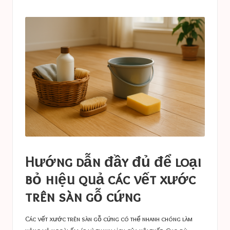
a
in
s
t
u
c
e
s
Hướng dẫn đầy đủ để loại
bỏ hiệu quả các vết xước
trên sàn gỗ cứng
Các vết xước trên sàn gỗ cứng có thể nhanh chóng làm