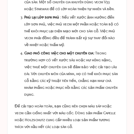
của sàn. Một số chuyên gia khuyên dùng vecni V33
hoặc Starwax để có lớp hoàn thiện tự nhiên và bền.
Phủ lại lớp sơn phủ
: Nếu vết xước ảnh hưởng đến
lớp sơn phủ, việc phủ vecni một phần hoặc toàn bộ có
thể khôi phục lại diện mạo mới cho sàn gỗ. Việc phủ
vecni phải đồng đều để tránh bất kỳ sự thay đổi nào
về nhiệt hoặc thẩm mỹ.
Giao phó công việc cho một chuyên gia:
Trong
trường hợp có vết xước sâu hoặc hư hỏng nặng,
việc thuê một chuyên gia sẽ đảm bảo việc cải tạo lâu
dài. Với chuyên môn của mình, họ có thể khôi phục sàn
gỗ bằng các kỹ thuật tiên tiến, chẳng hạn như chà
nhám phẳng hoặc phục hồi bằng các sản phẩm chuyên
dụng.
Để cải tạo hoàn toàn, bạn cũng nên chọn màu sáp hoặc
vecni gần giống nhất với màu gốc. Dòng sản phẩm Capelle
hoặc Holzschutz cung cấp nhiều loại sản phẩm tương
thích với hầu hết các loại sàn gỗ.