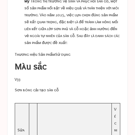
mỹ
Trong thị trường vệ sinh và phục hồi sàn gỗ, một
số sản phẩm nổi bật về hiệu quả và thân thiện với môi
trường. Vào năm 2025, việc lựa chọn đúng sản phẩm
sẽ rất quan trọng, đặc biệt là để tránh làm hỏng mối
liên kết giữa lớp sơn phủ và gỗ hoặc ảnh hưởng đến
vẻ ngoài tự nhiên của sàn gỗ. Sau đây là danh sách các
sản phẩm được đề xuất:
Thương hiệu
Sản phẩm
Sử dụng
Màu sắc
V33
Sơn bóng cải tạo sàn gỗ
V
é
c
Sửa
ni