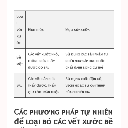
Loạ
i
vết
Hình thức
Mẹo sửa chữa
xư
ớc
Các vết xước nhỏ,
Sử dụng các sản phẩm tự
Bề
không nhìn thấy
nhiên như sáp ong hoặc
mặt
được độ sâu
chất đánh bóng cụ thể
Các vết hằn nhìn
Sử dụng chất độn gỗ,
Sâu
thấy được, thấm
vecni hoặc sự can thiệp
qua lớp hoàn thiện
của chuyên gia
Các phương pháp tự nhiên
để loại bỏ các vết xước bề