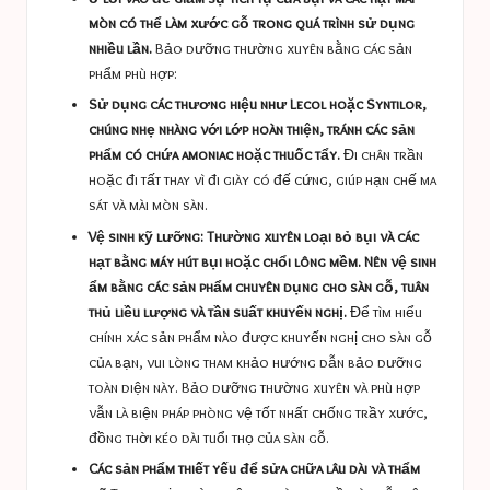
mòn có thể làm xước gỗ trong quá trình sử dụng
nhiều lần.
Bảo dưỡng thường xuyên bằng các sản
phẩm phù hợp:
Sử dụng các thương hiệu như Lecol hoặc Syntilor,
chúng nhẹ nhàng với lớp hoàn thiện, tránh các sản
phẩm có chứa amoniac hoặc thuốc tẩy.
Đi chân trần
hoặc đi tất thay vì đi giày có đế cứng, giúp hạn chế ma
sát và mài mòn sàn.
Vệ sinh kỹ lưỡng: Thường xuyên loại bỏ bụi và các
hạt bằng máy hút bụi hoặc chổi lông mềm. Nên vệ sinh
ẩm bằng các sản phẩm chuyên dụng cho sàn gỗ, tuân
thủ liều lượng và tần suất khuyến nghị.
Để tìm hiểu
chính xác sản phẩm nào được khuyến nghị cho sàn gỗ
của bạn, vui lòng tham khảo hướng dẫn bảo dưỡng
toàn diện này. Bảo dưỡng thường xuyên và phù hợp
vẫn là biện pháp phòng vệ tốt nhất chống trầy xước,
đồng thời kéo dài tuổi thọ của sàn gỗ.
Các sản phẩm thiết yếu để sửa chữa lâu dài và thẩm