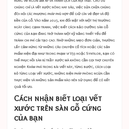
hỏng vẻ ngoài ấm áp và thanh lịch của nội thất. Cho dù
chúng chỉ là vết xước nông hay sâu, việc sửa chữa chúng
đòi hỏi các phương pháp phù hợp để giữ gìn vẻ đẹp và độ
bền của gỗ. Vào năm 2025, khi đối mặt với một thị trường
ngày càng cạnh tranh, việc biết cách bảo dưỡng sàn gỗ
cứng của bạn đang trở thành một kỹ năng thiết yếu để
tránh chi phí cải tạo cao. Nhờ những mẹo đơn giản, thường
lấy cảm hứng từ những câu chuyện cổ tích hoặc các sản
phẩm hiện đại như trong phạm vi V33 hoặc Syntilor, bạn có
thể phục hồi sàn bị trầy xước mà không cần gọi thợ chuyên
nghiệp. Khám phá trong bài viết này, từng bước, cách loại
bỏ từng loại vết xước, những biện pháp phòng ngừa cần
thực hiện và những sản phẩm nào nên sử dụng để có kết
quả tối ưu.
Cách nhận biết loại vết
xước trên sàn gỗ cứng
của bạn