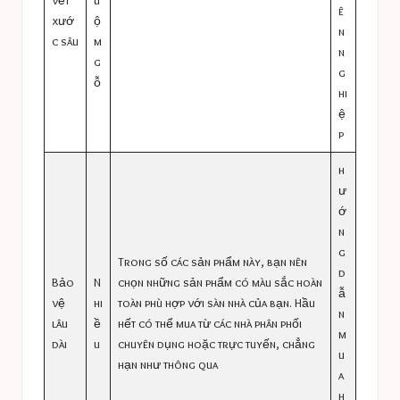
vết
u
ê
xướ
ộ
n
c sâu
m
n
g
g
ỗ
hi
ệ
p
h
ư
ớ
n
g
Trong số các sản phẩm này, bạn nên
d
Bảo
N
chọn những sản phẩm có màu sắc hoàn
ẫ
vệ
hi
toàn phù hợp với sàn nhà của bạn. Hầu
n
lâu
ề
hết có thể mua từ các nhà phân phối
m
dài
u
chuyên dụng hoặc trực tuyến, chẳng
u
hạn như thông qua
a
h