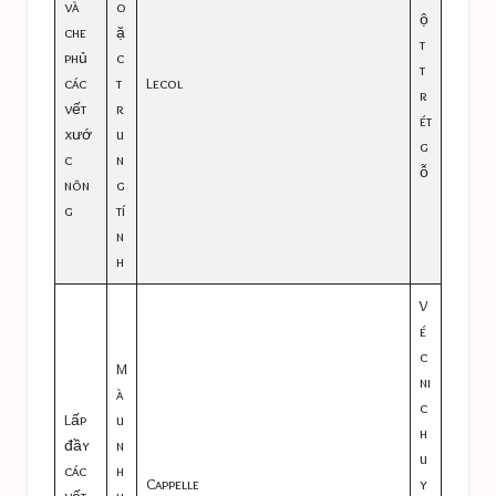
và
o
ộ
che
ặ
t
phủ
c
t
các
t
Lecol
r
vết
r
ét
xướ
u
g
c
n
ỗ
nôn
g
g
tí
n
h
V
é
c
M
ni
à
c
Lấp
u
h
đầy
n
u
các
h
Cappelle
y