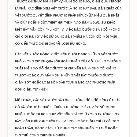
Trước khi thực hiện bất kỳ hành động nào, điều quan trọng
là phải xác định xem vết xước là nông hay sâu. Bản chất của
vết xước quyết định phương pháp sửa chữa hiệu quả nhất
và giúp ngăn ngừa thiệt hại thêm. Vào năm 2025, sự khác
biệt này vẫn còn phù hợp, vì việc bảo dưỡng sàn gỗ không
chỉ giới hạn ở việc sử dụng sản phẩm mà còn đòi hỏi phải
có kiến ​​thức chính xác về loại hư hỏng.
Các vết xước nông xuất hiện dưới dạng những vết xước
nhỏ không xuyên qua lớp hoàn thiện của gỗ. Chúng thường
xuất hiện do đồ đạc được di chuyển mà không có miếng
trượt hoặc giày mài mòn. Những vết này thường được
giảm bớt hoặc loại bỏ hoàn toàn bằng các phương pháp
đơn giản, tự nhiên.
Mặt khác, các vết xước sâu ảnh hưởng đến độ bền của sàn
gỗ và lớp hoàn thiện. Chúng thường chỉ ra việc sử dụng
nhiều hoặc tai nạn như vật nặng bị rơi. Trong trường hợp
này, cần phải can thiệp tinh vi hơn hoặc thậm chí là cải tạo
hoàn toàn, bằng cách sử dụng các sản phẩm cụ thể hoặc
thợ thủ công chuyên nghiệp.