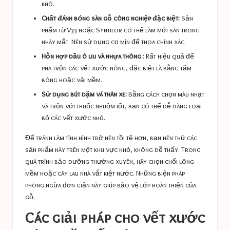
khô.
Chất đánh bóng sàn gỗ công nghiệp đặc biệt:
Sản
phẩm từ V33 hoặc Syntilor có thể làm mới sàn trong
nháy mắt. Nên sử dụng cọ mịn để thoa chính xác.
Hỗn hợp dầu ô liu và nhựa thông
: Rất hiệu quả để
pha trộn các vết xước nông, đặc biệt là bằng tăm
bông hoặc vải mềm.
Sử dụng bút dặm vá thân xe:
Bằng cách chọn màu nhạt
và trộn với thuốc nhuộm iốt, bạn có thể dễ dàng loại
bỏ các vết xước nhỏ.
Để tránh làm tình hình trở nên tồi tệ hơn, bạn nên thử các
sản phẩm này trên một khu vực nhỏ, không dễ thấy. Trong
quá trình bảo dưỡng thường xuyên, hãy chọn chổi lông
mềm hoặc cây lau nhà vắt kiệt nước. Những biện pháp
phòng ngừa đơn giản này giúp bảo vệ lớp hoàn thiện của
gỗ.
Các giải pháp cho vết xước