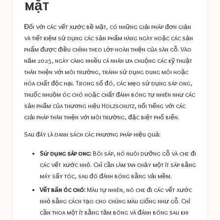
mặt
Đối với các vết xước bề mặt, có những giải pháp đơn giản
và tiết kiệm sử dụng các sản phẩm hàng ngày hoặc các sản
phẩm được điều chỉnh theo lớp hoàn thiện của sàn gỗ. Vào
năm 2025, ngày càng nhiều cá nhân ưa chuộng các kỹ thuật
thân thiện với môi trường, tránh sử dụng dung môi hoặc
hóa chất độc hại. Trong số đó, các mẹo sử dụng sáp ong,
thuốc nhuộm óc chó hoặc chất đánh bóng tự nhiên như các
sản phẩm của thương hiệu Holzschutz, nổi tiếng với các
giải pháp thân thiện với môi trường, đặc biệt phổ biến.
Sau đây là danh sách các phương pháp hiệu quả:
Sử dụng sáp ong:
Bôi sáp, nó nuôi dưỡng gỗ và che đi
các vết xước nhỏ. Chỉ cần làm tan chảy một ít sáp bằng
máy sấy tóc, sau đó đánh bóng bằng vải mềm.
Vết bẩn óc chó:
Màu tự nhiên, nó che đi các vết xước
nhỏ bằng cách tạo cho chúng màu giống như gỗ. Chỉ
cần thoa một ít bằng tăm bông và đánh bóng sau khi