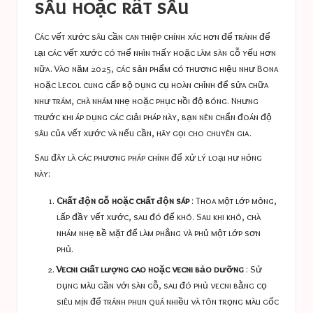
sâu hoặc rất sâu
Các vết xước sâu cần can thiệp chính xác hơn để tránh để
lại các vết xước có thể nhìn thấy hoặc làm sàn gỗ yếu hơn
nữa. Vào năm 2025, các sản phẩm có thương hiệu như Bona
hoặc Lecol cung cấp bộ dụng cụ hoàn chỉnh để sửa chữa
như trám, chà nhám nhẹ hoặc phục hồi độ bóng. Nhưng
trước khi áp dụng các giải pháp này, bạn nên chẩn đoán độ
sâu của vết xước và nếu cần, hãy gọi cho chuyên gia.
Sau đây là các phương pháp chính để xử lý loại hư hỏng
này:
Chất độn gỗ hoặc chất độn sáp
: Thoa một lớp mỏng,
lấp đầy vết xước, sau đó để khô. Sau khi khô, chà
nhám nhẹ bề mặt để làm phẳng và phủ một lớp sơn
phủ.
Vecni chất lượng cao hoặc vecni bảo dưỡng
: Sử
dụng màu gần với sàn gỗ, sau đó phủ vecni bằng cọ
siêu mịn để tránh phun quá nhiều và tôn trọng màu gốc