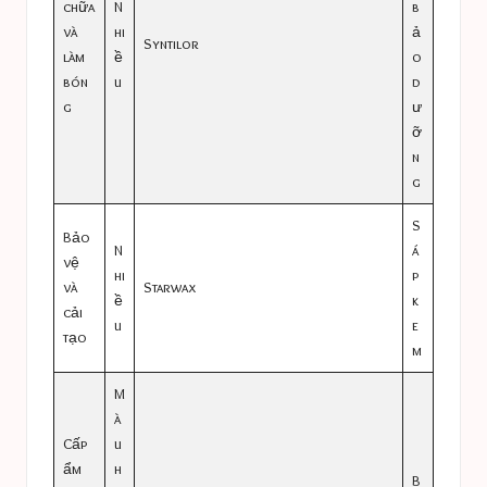
chữa
N
b
và
hi
ả
Syntilor
làm
ề
o
bón
u
d
g
ư
ỡ
n
g
S
Bảo
N
á
vệ
hi
p
và
Starwax
ề
k
cải
u
e
tạo
m
M
à
Cấp
u
ẩm
h
B