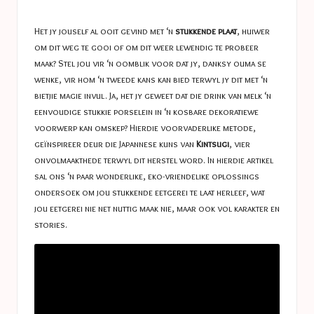
a
in
s
Het jy jouself al ooit gevind met ‘n
stukkende plaat
, huiwer
t
om dit weg te gooi of om dit weer lewendig te probeer
maak? Stel jou vir ‘n oomblik voor dat jy, danksy ouma se
u
wenke, vir hom ‘n tweede kans kan bied terwyl jy dit met ‘n
c
bietjie magie invul. Ja, het jy geweet dat die drink van melk ‘n
eenvoudige stukkie porselein in ‘n kosbare dekoratiewe
e
voorwerp kan omskep? Hierdie voorvaderlike metode,
s
geïnspireer deur die Japannese kuns van
Kintsugi
, vier
onvolmaakthede terwyl dit herstel word. In hierdie artikel
sal ons ‘n paar wonderlike, eko-vriendelike oplossings
ondersoek om jou stukkende eetgerei te laat herleef, wat
jou eetgerei nie net nuttig maak nie, maar ook vol karakter en
stories.