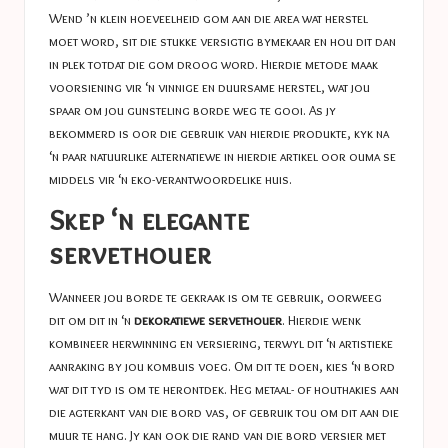
Wend ’n klein hoeveelheid gom aan die area wat herstel
moet word, sit die stukke versigtig bymekaar en hou dit dan
in plek totdat die gom droog word. Hierdie metode maak
voorsiening vir ‘n vinnige en duursame herstel, wat jou
spaar om jou gunsteling borde weg te gooi. As jy
bekommerd is oor die gebruik van hierdie produkte, kyk na
‘n paar natuurlike alternatiewe in hierdie artikel oor
ouma se
middels
vir ‘n eko-verantwoordelike huis.
Skep ‘n elegante
servethouer
Wanneer jou borde te gekraak is om te gebruik, oorweeg
dit om dit in ‘n
dekoratiewe servethouer
. Hierdie wenk
kombineer herwinning en versiering, terwyl dit ‘n artistieke
aanraking by jou kombuis voeg. Om dit te doen, kies ‘n bord
wat dit tyd is om te herontdek. Heg metaal- of houthakies aan
die agterkant van die bord vas, of gebruik tou om dit aan die
muur te hang. Jy kan ook die rand van die bord versier met