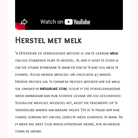
Herstel met melk
‘n Effektiewe en verrassende metode is om te gebruik
melk
om jou stukkende plate te herstel. Al wat jy hoef te doen is
om die stukke bymekaar te maak en dan in ‘n bad vol melk te
dompel. Kook hierdie mengsel vir ongeveer 45 minute.
Hierdie proses sal ‘n chemiese proses aktiveer wat die melk
sal omskep in
natuurlike gom
, sodat jy die porseleinskerwe
weer aanmekaar kan plak sonder gevaar vir jou gesondheid.
Sodra die mengsel afgekoel het, moet die fragmente op ‘n
vriendelike manier aan mekaar vassit. Dit is ‘n truuk wat baie
oumas gebruik het om hul geregte weer lewendig te maak. As
jy meer wil weet oor ander effektiewe wenke, kyk na hierdie
ouma se wenke
.