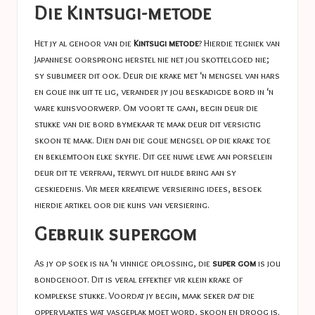
Die Kintsugi-metode
Het jy al gehoor van die
Kintsugi metode
? Hierdie tegniek van
Japannese oorsprong herstel nie net jou skottelgoed nie;
sy sublimeer dit ook. Deur die krake met ‘n mengsel van hars
en goue ink uit te lig, verander jy jou beskadigde bord in ‘n
ware kunsvoorwerp. Om voort te gaan, begin deur die
stukke van die bord bymekaar te maak deur dit versigtig
skoon te maak. Dien dan die goue mengsel op die krake toe
en beklemtoon elke skyfie. Dit gee nuwe lewe aan porselein
deur dit te verfraai, terwyl dit hulde bring aan sy
geskiedenis. Vir meer kreatiewe versiering idees, besoek
hierdie artikel oor
die kuns van versiering
.
Gebruik supergom
As jy op soek is na ‘n vinnige oplossing, die
super gom
is jou
bondgenoot. Dit is veral effektief vir klein krake of
komplekse stukke. Voordat jy begin, maak seker dat die
oppervlaktes wat vasgeplak moet word, skoon en droog is.