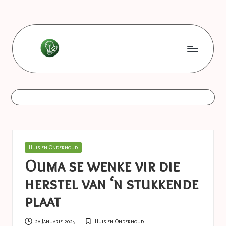
Skip
to
content
L
Les
bonnes
e
astuces
s
b
o
Posted
Huis en Onderhoud
n
in
Ouma se wenke vir die
n
herstel van ‘n stukkende
e
plaat
s
28 Januarie 2025
Huis en Onderhoud
Posted