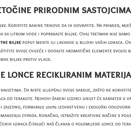
štetočine prirodnim sastojcima
ke. Koristite bakine trikove da ih odvratite. Na primjer, mj
na sa litrom vode i poprskajte biljke. Ovaj tretman nije samo
tne biljke
poput mente ili lavande u blizini vaših lonaca. O
štitite svoje cvijeće i dodajte aromatične elemente svojoj ba
bne biljke protiv vlage
.
je lonce recikliranim materij
savjetima. Da biste uljepšali svoje saksije, zašto ne koristit
ca od terakote. Njihovi šareni uzorci unijet će karakter u va
jeni zajedno, formiraju 100% jedinstvenu i ekološki odgovo
manjenju otpada. Konačno, istražite kreativne načine s polo
ćenih lonaca čitajući naš članak o
polomljene lonce od ter