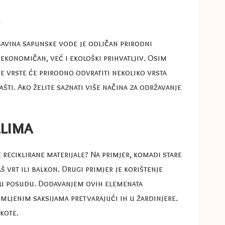
ešavina sapunske vode je odličan prirodni
 ekonomičan, već i ekološki prihvatljiv. Osim
ve vrste će prirodno odvratiti nekoliko vrsta
šti. Ako želite saznati više načina za održavanje
alima
e reciklirane materijale? Na primjer, komadi stare
š vrt ili balkon. Drugi primjer je korištenje
rnu posudu. Dodavanjem ovih elemenata
mljenim saksijama pretvarajući ih u žardinjere.
akote
.