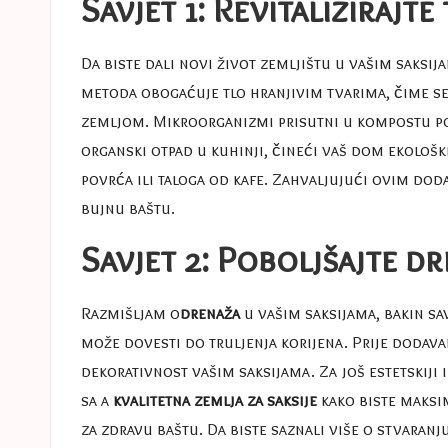
Savjet 1: Revitaliziraj
Da biste dali novi život zemljištu u vašim saksi
metoda obogaćuje tlo hranjivim tvarima, čime se 
zemljom. Mikroorganizmi prisutni u kompostu pom
organski otpad u kuhinji, čineći vaš dom ekološki
povrća ili taloga od kafe. Zahvaljujući ovim dodac
bujnu baštu.
Savjet 2: Poboljšajte 
Razmišljam o
drenaža
u vašim saksijama, bakin sa
može dovesti do truljenja korijena. Prije dodavan
dekorativnost vašim saksijama. Za još estetskiji i
sa a
kvalitetna zemlja za saksije
kako biste maksim
za zdravu baštu. Da biste saznali više o stvaranj