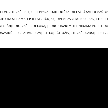
tvoriti vaše biljke u prava umjetnička djela? U svetu bašt
ilo da ste amater ili stručnjak, ovi bezvremenski savjeti su 
 središnji dio vašeg dekora, jednostavnim tehnikama poput 
ajuće i kreativne savjete koji će oživjeti vaše saksije i stv