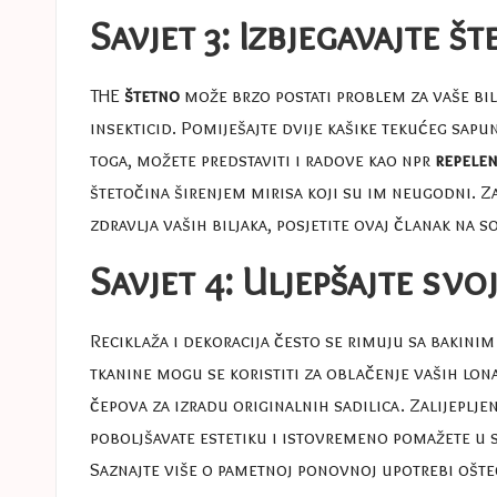
Savjet 3: Izbjegavajte 
THE
štetno
može brzo postati problem za vaše bilj
insekticid. Pomiješajte dvije kašike tekućeg sapu
toga, možete predstaviti i radove kao npr
repelen
štetočina širenjem mirisa koji su im neugodni. Za
zdravlja vaših biljaka, posjetite ovaj članak na
so
Savjet 4: Uljepšajte svo
Reciklaža i dekoracija često se rimuju sa bakinim 
tkanine mogu se koristiti za oblačenje vaših lona
čepova za izradu originalnih sadilica. Zalijepl
poboljšavate estetiku i istovremeno pomažete u s
Saznajte više o pametnoj ponovnoj upotrebi ošte