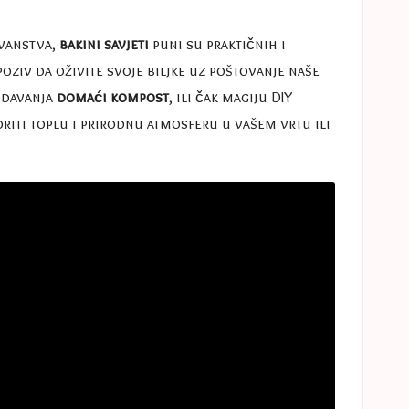
ovanstva,
bakini savjeti
puni su praktičnih i
poziv da oživite svoje biljke uz poštovanje naše
dodavanja
domaći kompost
, ili čak magiju DIY
oriti toplu i prirodnu atmosferu u vašem vrtu ili