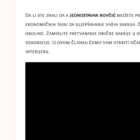
e
in
s
Da li ste znali da a
jednostavan novčić
možete pre
ekonomičnih tajni za uljepšavanje vaših saksija. B
a
okoline. Zamislite pretvaranje obične saksije u
s
dekoracije. U ovom članku ćemo vam otkriti očarav
interijeru.
t
u
c
e
s