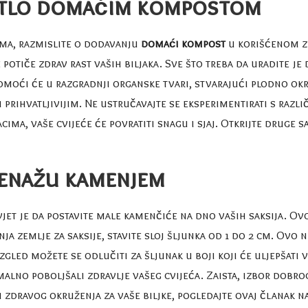
te tlo domaćim kompostom
jama, razmislite o dodavanju
domaći kompost
u korišćenom ze
potiče zdrav rast vaših biljaka. Sve što treba da uradite j
oći će u razgradnji organske tvari, stvarajući plodno okru
 prihvatljivijim. Ne ustručavajte se eksperimentirati s razl
ima, vaše cvijeće će povratiti snagu i sjaj. Otkrijte druge s
drenažu kamenjem
vjet je da postavite male kamenčiće na dno vaših saksija. O
ja zemlje za saksije, stavite sloj šljunka od 1 do 2 cm. Ovo
zgled možete se odlučiti za šljunak u boji koji će uljepšati 
alno poboljšali zdravlje vašeg cvijeća. Zaista, izbor dobro
u zdravog okruženja za vaše biljke, pogledajte ovaj članak n