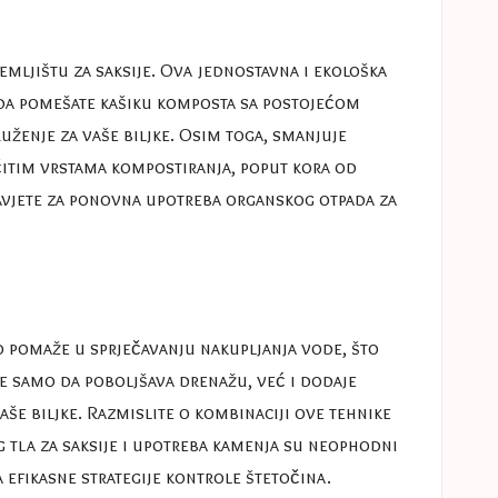
mljištu za saksije. Ova jednostavna i ekološka
e da pomešate kašiku komposta sa postojećom
ženje za vaše biljke. Osim toga, smanjuje
ičitim vrstama kompostiranja, poput kora od
avjete za
ponovna upotreba organskog otpada
za
vo pomaže u sprječavanju nakupljanja vode, što
 ne samo da poboljšava drenažu, već i dodaje
vaše biljke. Razmislite o kombinaciji ove tehnike
g tla za saksije i upotreba kamenja su neophodni
a
efikasne strategije kontrole štetočina
.