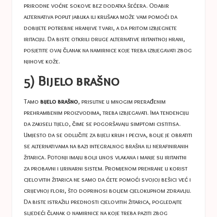
prirodne voćne sokove bez dodatka šećera. Odabir
alternativa poput jabuka ili krušaka može vam pomoći da
dobijete potrebne hranjive tvari, a da pritom izbjegnete
iritaciju. Da biste otkrili druge alternative iritantnoj hrani,
posjetite ovaj članak na
namirnice koje treba izbjegavati zbog
njihove kože
.
5) Bijelo brašno
Tamo
bijelo brašno
, prisutne u mnogim prerađenim
prehrambenim proizvodima, treba izbjegavati. Ima tendenciju
da zakiseli tijelo, čime se pogoršavaju simptomi cistitisa.
Umjesto da se odlučite za bijeli kruh i peciva, bolje je obratiti
se alternativama na bazi integralnog brašna ili nerafiniranih
žitarica. Potonji imaju bolji unos vlakana i manje su iritantni
za probavni i urinarni sistem. Promjenom prehrane u korist
cjelovitih žitarica ne samo da ćete pomoći svojoj bešici već i
crijevnoj flori, što doprinosi boljem cjelokupnom zdravlju.
Da biste istražili prednosti cjelovitih žitarica, pogledajte
sljedeći članak o
namirnice na koje treba paziti zbog