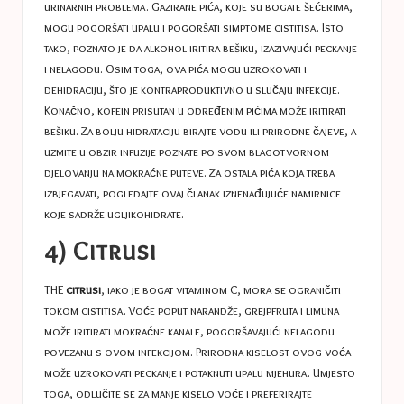
urinarnih problema. Gazirane pića, koje su bogate šećerima,
mogu pogoršati upalu i pogoršati simptome cistitisa. Isto
tako, poznato je da alkohol iritira bešiku, izazivajući peckanje
i nelagodu. Osim toga, ova pića mogu uzrokovati i
dehidraciju, što je kontraproduktivno u slučaju infekcije.
Konačno, kofein prisutan u određenim pićima može iritirati
bešiku. Za bolju hidrataciju birajte vodu ili prirodne čajeve, a
uzmite u obzir infuzije poznate po svom blagotvornom
djelovanju na mokraćne puteve. Za ostala pića koja treba
izbjegavati, pogledajte ovaj članak
iznenađujuće namirnice
koje sadrže ugljikohidrate
.
4) Citrusi
THE
citrusi
, iako je bogat vitaminom C, mora se ograničiti
tokom cistitisa. Voće poput narandže, grejpfruta i limuna
može iritirati mokraćne kanale, pogoršavajući nelagodu
povezanu s ovom infekcijom. Prirodna kiselost ovog voća
može uzrokovati peckanje i potaknuti upalu mjehura. Umjesto
toga, odlučite se za manje kiselo voće i preferirajte