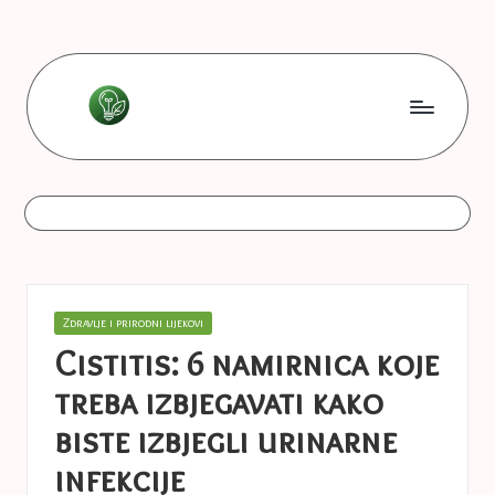
Skip
to
content
L
Les
bonnes
e
astuces
s
b
o
Posted
Zdravlje i prirodni lijekovi
n
in
Cistitis: 6 namirnica koje
n
treba izbjegavati kako
e
biste izbjegli urinarne
s
infekcije