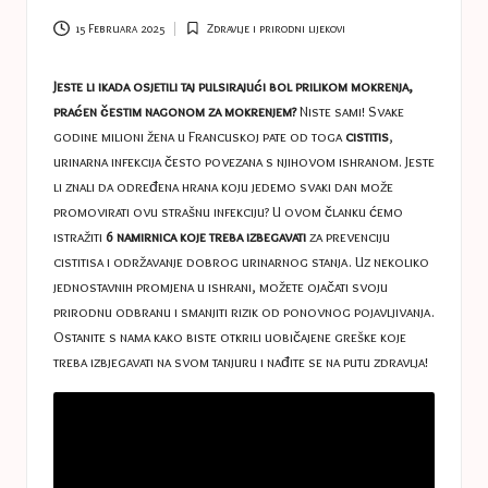
a
s
15 Februara 2025
Zdravlje i prirodni lijekovi
Posted
in
t
Jeste li ikada osjetili taj pulsirajući bol prilikom mokrenja,
u
praćen čestim nagonom za mokrenjem?
Niste sami! Svake
godine milioni žena u Francuskoj pate od toga
cistitis
,
c
urinarna infekcija često povezana s njihovom ishranom. Jeste
e
li znali da određena hrana koju jedemo svaki dan može
promovirati ovu strašnu infekciju? U ovom članku ćemo
s
istražiti
6 namirnica koje treba izbegavati
za prevenciju
cistitisa i održavanje dobrog urinarnog stanja. Uz nekoliko
jednostavnih promjena u ishrani, možete ojačati svoju
prirodnu odbranu i smanjiti rizik od ponovnog pojavljivanja.
Ostanite s nama kako biste otkrili uobičajene greške koje
treba izbjegavati na svom tanjuru i nađite se na putu zdravlja!