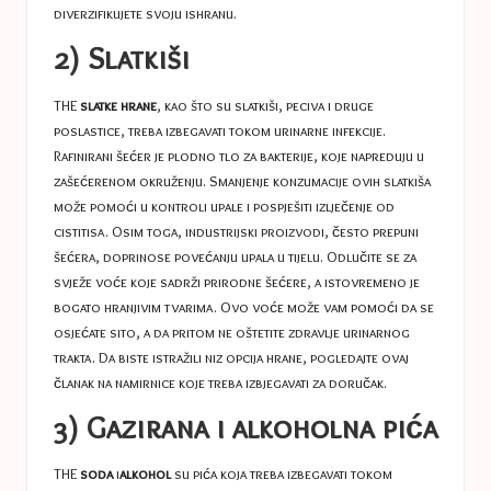
diverzifikujete svoju ishranu.
2) Slatkiši
THE
slatke hrane
, kao što su slatkiši, peciva i druge
poslastice, treba izbegavati tokom urinarne infekcije.
Rafinirani šećer je plodno tlo za bakterije, koje napreduju u
zašećerenom okruženju. Smanjenje konzumacije ovih slatkiša
može pomoći u kontroli upale i pospješiti izlječenje od
cistitisa. Osim toga, industrijski proizvodi, često prepuni
šećera, doprinose povećanju upala u tijelu. Odlučite se za
svježe voće koje sadrži prirodne šećere, a istovremeno je
bogato hranjivim tvarima. Ovo voće može vam pomoći da se
osjećate sito, a da pritom ne oštetite zdravlje urinarnog
trakta. Da biste istražili niz opcija hrane, pogledajte ovaj
članak na
namirnice koje treba izbjegavati za doručak
.
3) Gazirana i alkoholna pića
THE
soda
i
alkohol
su pića koja treba izbegavati tokom