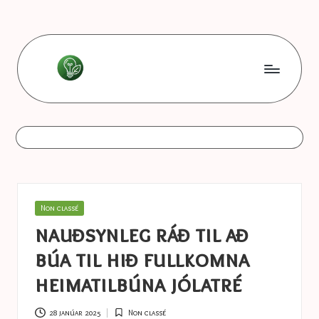
Skip
to
content
L
Les
bonnes
e
astuces
s
b
o
Posted
Non classé
n
in
nauðsynleg ráð til að
n
búa til hið fullkomna
e
heimatilbúna jólatré
s
28 janúar 2025
Non classé
Posted