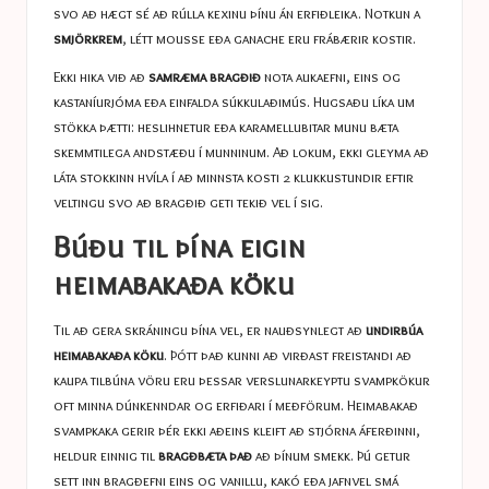
svo að hægt sé að rúlla kexinu þínu án erfiðleika. Notkun a
smjörkrem
, létt mousse eða ganache eru frábærir kostir.
Ekki hika við að
samræma bragðið
nota aukaefni, eins og
kastaníurjóma eða einfalda súkkulaðimús. Hugsaðu líka um
stökka þætti: heslihnetur eða karamellubitar munu bæta
skemmtilega andstæðu í munninum. Að lokum, ekki gleyma að
láta stokkinn hvíla í að minnsta kosti 2 klukkustundir eftir
veltingu svo að bragðið geti tekið vel í sig.
Búðu til þína eigin
heimabakaða köku
Til að gera skráningu þína vel, er nauðsynlegt að
undirbúa
heimabakaða köku
. Þótt það kunni að virðast freistandi að
kaupa tilbúna vöru eru þessar verslunarkeyptu svampkökur
oft minna dúnkenndar og erfiðari í meðförum. Heimabakað
svampkaka gerir þér ekki aðeins kleift að stjórna áferðinni,
heldur einnig til
bragðbæta það
að þínum smekk. Þú getur
sett inn bragðefni eins og vanillu, kakó eða jafnvel smá