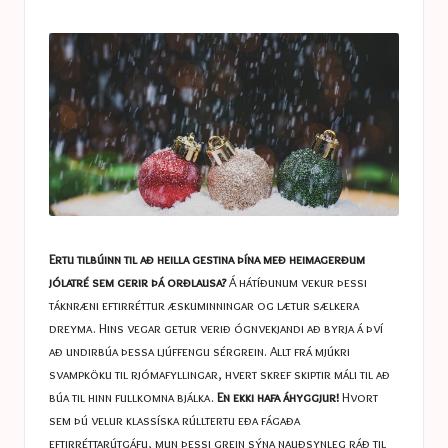
a
in
s
t
u
c
e
s
Ertu tilbúinn til að heilla gestina þína með heimagerðum
jólatré sem gerir þá orðlausa?
Á hátíðunum vekur þessi
táknræni eftirréttur æskuminningar og lætur sælkera
dreyma. Hins vegar getur verið ógnvekjandi að byrja á því
að undirbúa þessa ljúffengu sérgrein. Allt frá mjúkri
svampköku til rjómafyllingar, hvert skref skiptir máli til að
búa til hinn fullkomna bjálka.
En ekki hafa áhyggjur!
Hvort
sem þú velur klassíska rúlltertu eða fágaða
eftirréttarútgáfu, mun þessi grein sýna nauðsynleg ráð til