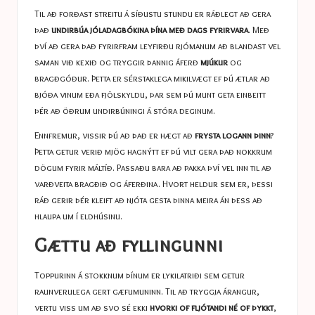
Til að forðast streitu á síðustu stundu er ráðlegt að gera
það
undirbúa jóladagbókina þína með dags fyrirvara
. Með
því að gera það fyrirfram leyfirðu rjómanum að blandast vel
saman við kexið og tryggir þannig áferð
mjúkur
og
bragðgóður. Þetta er sérstaklega mikilvægt ef þú ætlar að
bjóða vinum eða fjölskyldu, þar sem þú munt geta einbeitt
þér að öðrum undirbúningi á stóra deginum.
Ennfremur, vissir þú að það er hægt að
frysta logann þinn
?
Þetta getur verið mjög hagnýtt ef þú vilt gera það nokkrum
dögum fyrir máltíð. Passaðu bara að pakka því vel inn til að
varðveita bragðið og áferðina. Hvort heldur sem er, þessi
ráð gerir þér kleift að njóta gesta þinna meira án þess að
hlaupa um í eldhúsinu.
Gættu að fyllingunni
Toppurinn á stokknum þínum er lykilatriði sem getur
raunverulega gert gæfumuninn. Til að tryggja árangur,
vertu viss um að svo sé ekki
hvorki of fljótandi né of þykkt
,