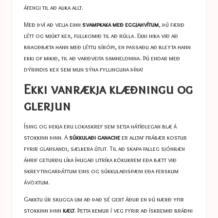
áfengi til að auka allt.
Með því að velja einn
svampkaka með eggjahvítum
, þú færð
létt og mjúkt kex, fullkomið til að rúlla. Ekki hika við að
bragðbæta hann með léttu sírópi, en passaðu að bleyta hann
ekki of mikið, til að varðveita samheldnina. Þú endar með
dýrindis kex sem mun sýna fyllinguna þína!
Ekki vanrækja klæðningu og
glerjun
Ísing og þekja eru lokaskref sem setja hátíðlegan blæ á
stokkinn þinn. A
súkkulaði ganache
er alltaf frábær kostur
fyrir glansandi, sælkera útlit. Til að skapa falleg sjónræn
áhrif geturðu líka íhugað litríka kökukrem eða bætt við
skreytingarþáttum eins og súkkulaðispæni eða ferskum
ávöxtum.
Gakktu úr skugga um að það sé gert áður en þú nærð yfir
stokkinn þinn
kælt
. Þetta kemur í veg fyrir að ískremið bráðni