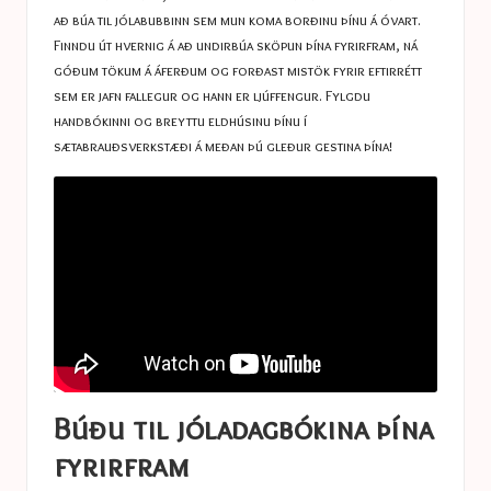
að búa til jólabubbinn sem mun koma borðinu þínu á óvart.
Finndu út hvernig á að undirbúa sköpun þína fyrirfram, ná
góðum tökum á áferðum og forðast mistök fyrir eftirrétt
sem er jafn fallegur og hann er ljúffengur. Fylgdu
handbókinni og breyttu eldhúsinu þínu í
sætabrauðsverkstæði á meðan þú gleður gestina þína!
Búðu til jóladagbókina þína
fyrirfram