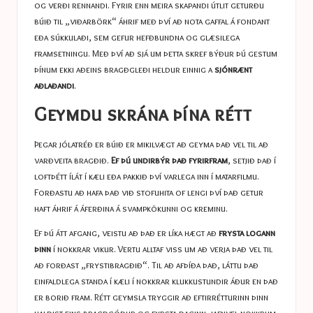
og verði rennandi. Fyrir enn meira skapandi útlit geturðu
búið til „viðarbörk“ áhrif með því að nota gaffal á fondant
eða súkkulaði, sem gefur hefðbundna og glæsilega
framsetningu. Með því að sjá um þetta skref býður þú gestum
þínum ekki aðeins bragðgleði heldur einnig a
sjónrænt
aðlaðandi
.
Geymdu skrána þína rétt
Þegar jólatréð er búið er mikilvægt að geyma það vel til að
varðveita bragðið.
Ef þú undirbýr það fyrirfram
, setjið það í
loftþétt ílát í kæli eða pakkið því varlega inn í matarfilmu.
Forðastu að hafa það við stofuhita of lengi því það getur
haft áhrif á áferðina á svampkökunni og kreminu.
Ef þú átt afgang, veistu að það er líka hægt að
frysta logann
þinn
í nokkrar vikur. Vertu alltaf viss um að verja það vel til
að forðast „frystibragðið“. Til að afþíða það, láttu það
einfaldlega standa í kæli í nokkrar klukkustundir áður en það
er borið fram. Rétt geymsla tryggir að eftirrétturinn þinn
haldist eins bragðgóður og fyrsta daginn, jafnvel nokkrum