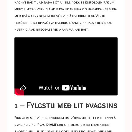
hagnýt ráð til að ráða bót á þeim. Þökk sé einföldum ráðum
muntu læra hvernig á að bæta líðan þína og hámarka heilsuna
með því að tryggja betri vökvun á hverjum degi. Vertu
tilbúinn til að uppgötva hvernig líkami þinn talar til þín og
hvernig á að bregðast við á áhrifaríkan hátt.
1 – Fylgstu með lit þvagsins
Einn af bestu vísbendingunum um vökvastig þitt er liturinn á
þvaginu þínu. Þvag
dimmt
eru oft merki um að líkama þinn
skorti vatn. Til að viðhalda góðu rakastigi skaltu miða við