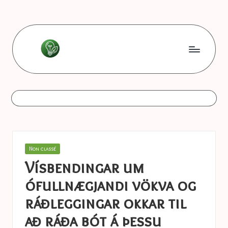
Skip
to
content
L
Les
bonnes
e
astuces
s
b
o
Posted
Non classé
n
in
Vísbendingar um
n
ófullnægjandi vökva og
e
ráðleggingar okkar til
s
að ráða bót á þessu