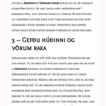
stofna a
áminningu í símanum þínum
hvetja þig til að drekka á
klukkutíma fresti. Að auki skaltu hafa vatnsríkan mat í
mataræði þínu, svo sem melónur og gúrkur. Þessir ávextir
og grænmeti eru ekki bara góð fyrir heilsuna heldur veita
líkamanum góðan skammt af raka. Innrennsli eða jurtate
getur einnig róað höfuðverkinn á meðan þú gefur þér raka.
3 – Gefðu húðinni og
vörum raka
Sprungnar varir og þétt húð eru skýrar vísbendingar um
ofþornun. Til að ráða bót á þessu skaltu ekki hika við að nota
a
varasalva
nærandi og berðu rakakrem á andlitið.
Húðumhirða getur hjálpað til við að læsa raka og skapa
verndandi hindrun. Mundu líka að drekka nóg vatn til að raka
húðina innan frá. Til að hámarka þennan ávinning skaltu nota
rakakrem með innihaldsefnum eins og hýalúrónsýru, sem
hjálpar til við að halda vatni í lögum húðarinnar. Að sjá um
líkama þinn felur í sér bæði innri og ytri vökvun. Að auki, ekki