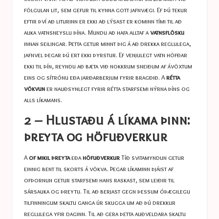
fölgulan lit, sem gefur til kynna gott jafnvægi. Ef þú tekur
eftir því að liturinn er ekki að lýsast er kominn tími til að
auka vatnsneyslu þína. Mundu að hafa alltaf a
vatnsflösku
innan seilingar. Þetta getur minnt þig á að drekka reglulega,
jafnvel þegar þú ert ekki þyrstur. Ef venjulegt vatn höfðar
ekki til þín, reyndu að bæta við nokkrum sneiðum af ávöxtum
eins og sítrónu eða jarðarberjum fyrir bragðið. A
rétta
vökvun
er nauðsynlegt fyrir rétta starfsemi nýrna þíns og
alls líkamans.
2 – Hlustaðu á líkama þinn:
þreyta og höfuðverkur
A
of mikil þreyta
eða
höfuðverkur
Tíð svitamyndun getur
einnig bent til skorts á vökva. Þegar líkaminn þjáist af
ofþornun getur starfsemi hans raskast, sem leiðir til
sársauka og þreytu. Til að berjast gegn þessum óþægilegu
tilfinningum skaltu ganga úr skugga um að þú drekkur
reglulega yfir daginn. Til að gera þetta auðveldara skaltu