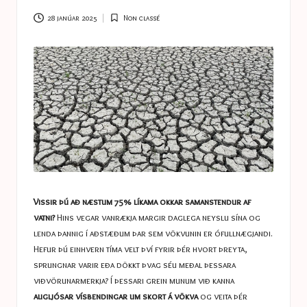
a
s
28 janúar 2025
Non classé
Posted
in
t
u
c
e
s
Vissir þú að næstum 75% líkama okkar samanstendur af
vatni?
Hins vegar vanrækja margir daglega neyslu sína og
lenda þannig í aðstæðum þar sem vökvunin er ófullnægjandi.
Hefur þú einhvern tíma velt því fyrir þér hvort þreyta,
sprungnar varir eða dökkt þvag séu meðal þessara
viðvörunarmerkja? Í þessari grein munum við kanna
augljósar vísbendingar um skort á vökva
og veita þér