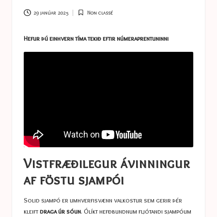
a
s
29 janúar 2025
Non classé
Posted
in
t
Hefur þú einhvern tíma tekið eftir númeraprentuninni
u
c
e
s
Vistfræðilegur ávinningur
af föstu sjampói
Solid sjampó er umhverfisvænn valkostur sem gerir þér
kleift
draga úr sóun
. Ólíkt hefðbundnum fljótandi sjampóum