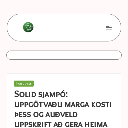
Skip
to
content
L
Les
bonnes
e
astuces
s
b
o
Posted
Non classé
n
in
Solid sjampó:
n
uppgötvaðu marga kosti
e
þess og auðveld
s
uppskrift að gera heima