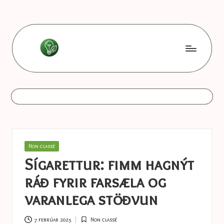
Skip
to
content
L
Les
bonnes
e
astuces
s
b
o
Posted
Non classé
n
in
Sígarettur: fimm hagnýt
n
ráð fyrir farsæla og
e
varanlega stöðvun
s
7 febrúar 2025
Non classé
Posted