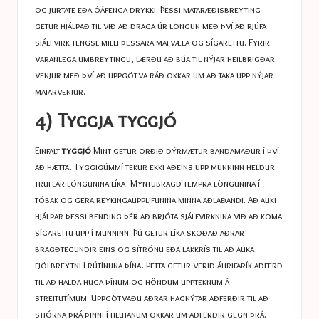
og jurtate eða óáfenga drykki. Þessi mataræðisbreyting
getur hjálpað til við að draga úr löngun með því að rjúfa
sjálfvirk tengsl milli þessara matvæla og sígarettu. Fyrir
varanlega umbreytingu, lærðu að búa til nýjar heilbrigðar
venjur með því að uppgötva ráð okkar um
að taka upp nýjar
matarvenjur.
4) Tyggja tyggjó
Einfalt
tyggjó
Mint getur orðið dýrmætur bandamaður í því
að hætta. Tyggigúmmí tekur ekki aðeins upp munninn heldur
truflar löngunina líka. Myntubragð tempra löngunina í
tóbak og gera reykingaupplifunina minna aðlaðandi. Að auki
hjálpar þessi bending þér að brjóta sjálfvirknina við að koma
sígarettu upp í munninn. Þú getur líka skoðað aðrar
bragðtegundir eins og sítrónu eða lakkrís til að auka
fjölbreytni í rútínuna þína. Þetta getur verið áhrifarík aðferð
til að halda huga þínum og höndum uppteknum á
streitutímum. Uppgötvaðu aðrar hagnýtar aðferðir til að
stjórna þrá þinni í hlutanum okkar
um aðferðir gegn þrá.