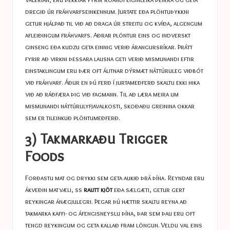
dregið úr fráhvarfseinkennum. Jurtate eða plöntuþykkni
getur hjálpað til við að draga úr streitu og kvíða, algengum
afleiðingum fráhvarfs. Aðrar plöntur eins og indverskt
ginseng eða kudzu geta einnig verið árangursríkar. Þrátt
fyrir að virkni þessara lausna geti verið mismunandi eftir
einstaklingum eru þær oft álitnar dýrmæt náttúruleg viðbót
við fráhvarf. Áður en þú ferð í jurtameðferð skaltu ekki hika
við að ráðfæra þig við fagmann. Til að læra meira um
mismunandi náttúrulyfjavalkosti, skoðaðu greinina okkar
sem er tileinkuð
plöntumeðferð.
3) Takmarkaðu Trigger
Foods
Forðastu mat og drykki sem geta aukið þrá þína. Reyndar eru
ákveðin matvæli, ss
rautt kjöt
eða sælgæti, getur gert
reykingar ánægjulegri. Þegar þú hættir skaltu reyna að
takmarka kaffi- og áfengisneyslu þína, þar sem þau eru oft
tengd reykingum og geta kallað fram löngun. Veldu val eins