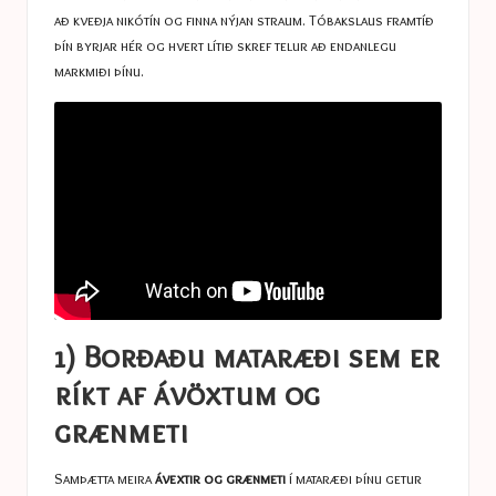
að kveðja nikótín og finna nýjan straum. Tóbakslaus framtíð
þín byrjar hér og hvert lítið skref telur að endanlegu
markmiði þínu.
1) Borðaðu mataræði sem er
ríkt af ávöxtum og
grænmeti
Samþætta meira
ávextir og grænmeti
í mataræði þínu getur