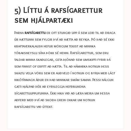
5) Líttu á rafsígarettur
sem hjálpartæki
Þarna
rafsígarettu
er oft stungið upp á sem leið til að draga
úr hættunni sem fylgir því að hætta að reykja. Þó það sé ekki
kraftaverkalausn hefur mörgum tekist að minnka
tóbaksneyslu sína þökk sé henni. Rafsígarettur, sem eru
taldar minna skaðlegar, geta þjónað sem umskipti fyrir þá
sem finnst of erfitt að hætta. Til að hámarka notkun þess
skaltu velja vöru sem er auðveld í notkun og byrja með lágt
nikótínmagn áður en það minnkar smám saman. Þessi nálgun
gæti hjálpað þér að eyðileggja hefðbundna
sígarettuupplifunina. Ekki hika við að læra meira um þessa
aðferð með því að skoða grein okkar um
notkun
rafsígarettu við úttekt.