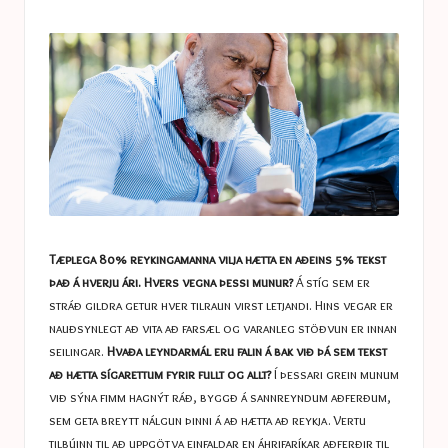
a
in
s
t
u
c
e
s
Tæplega 80% reykingamanna vilja hætta en aðeins 5% tekst
það á hverju ári. Hvers vegna þessi munur?
Á stíg sem er
stráð gildra getur hver tilraun virst letjandi. Hins vegar er
nauðsynlegt að vita að farsæl og varanleg stöðvun er innan
seilingar.
Hvaða leyndarmál eru falin á bak við þá sem tekst
að hætta sígarettum fyrir fullt og allt?
Í þessari grein munum
við sýna fimm hagnýt ráð, byggð á sannreyndum aðferðum,
sem geta breytt nálgun þinni á að hætta að reykja. Vertu
tilbúinn til að uppgötva einfaldar en áhrifaríkar aðferðir til