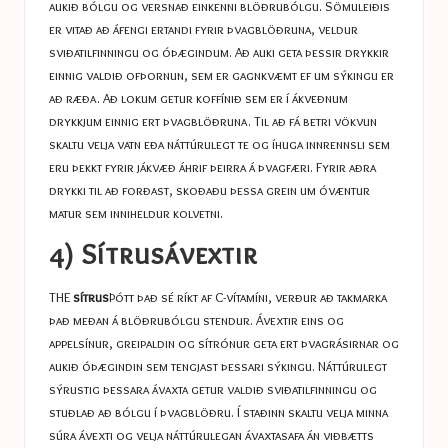
aukið bólgu og versnað einkenni blöðrubólgu. Sömuleiðis
er vitað að áfengi ertandi fyrir þvagblöðruna, veldur
sviðatilfinningu og óþægindum. Að auki geta þessir drykkir
einnig valdið ofþornun, sem er gagnkvæmt ef um sýkingu er
að ræða. Að lokum getur koffínið sem er í ákveðnum
drykkjum einnig ert þvagblöðruna. Til að fá betri vökvun
skaltu velja vatn eða náttúrulegt te og íhuga innrennsli sem
eru þekkt fyrir jákvæð áhrif þeirra á þvagfæri. Fyrir aðra
drykki til að forðast, skoðaðu þessa grein um
óvæntur
matur sem inniheldur kolvetni
.
4) Sítrusávextir
THE
sítrus
Þótt það sé ríkt af C-vítamíni, verður að takmarka
það meðan á blöðrubólgu stendur. Ávextir eins og
appelsínur, greipaldin og sítrónur geta ert þvagrásirnar og
aukið óþægindin sem tengjast þessari sýkingu. Náttúrulegt
sýrustig þessara ávaxta getur valdið sviðatilfinningu og
stuðlað að bólgu í þvagblöðru. Í staðinn skaltu velja minna
súra ávexti og velja náttúrulegan ávaxtasafa án viðbætts