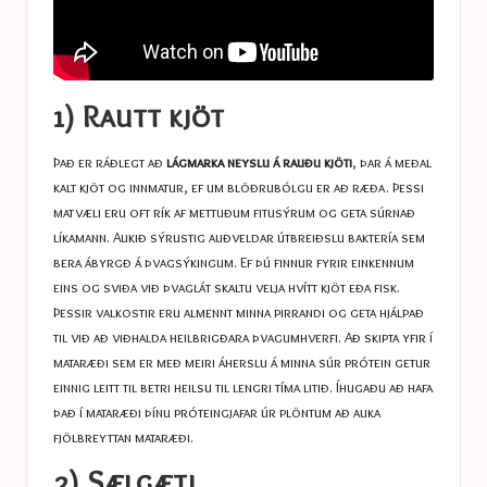
1) Rautt kjöt
Það er ráðlegt að
lágmarka neyslu á rauðu kjöti
, þar á meðal
kalt kjöt og innmatur, ef um blöðrubólgu er að ræða. Þessi
matvæli eru oft rík af mettuðum fitusýrum og geta súrnað
líkamann. Aukið sýrustig auðveldar útbreiðslu baktería sem
bera ábyrgð á þvagsýkingum. Ef þú finnur fyrir einkennum
eins og sviða við þvaglát skaltu velja hvítt kjöt eða fisk.
Þessir valkostir eru almennt minna pirrandi og geta hjálpað
til við að viðhalda heilbrigðara þvagumhverfi. Að skipta yfir í
mataræði sem er með meiri áherslu á minna súr prótein getur
einnig leitt til betri heilsu til lengri tíma litið. Íhugaðu að hafa
það í mataræði þínu
próteingjafar úr plöntum
að auka
fjölbreyttan mataræði.
2) Sælgæti