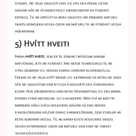
sykurs. Að velja valkosti eins og epli eða perur getur
hjálpað þér að fá nauðsynleg næringarefni en forðast
ertingu. Til að uppgötva aðra valkosti við pirrandi matvæli
skaltu heimsækja þessa grein um
matvæli til að forðast vegna
húðarinnar
.
5) Hvítt hveiti
Þarna
hvítt hveiti
, sem er til staðar í mörgum unnum
matvörum, ætti að forðast. Það hefur tilhneigingu til að
sýra líkamann og versna þannig einkenni blöðrubólgu.
Frekar en að velja hvítt brauð og sætabrauð er betra að snúa
sér að valkostum sem byggja á heilhveiti eða óhreinsuðu
korni. Þeir síðarnefndu hafa betri trefjainntöku og eru minna
ertandi fyrir meltingar- og þvagkerfið. Með því að breyta
mataræði þínu í þágu heilkorns hjálpar þú ekki aðeins
þvagblöðrunni heldur einnig þarmaflórunni, sem stuðlar að
betri almennri heilsu. Til að kanna kosti heilkorns skaltu
skoða eftirfarandi grein um
matvæli sem þarf að varast
vegna kólesteróls
.