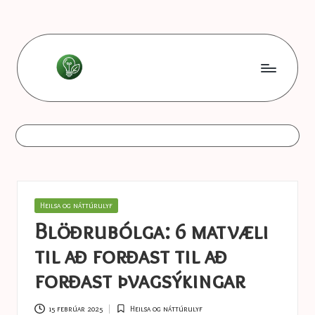
Skip
to
content
L
Les
bonnes
e
astuces
s
b
o
Posted
Heilsa og náttúrulyf
n
in
Blöðrubólga: 6 matvæli
n
til að forðast til að
e
forðast þvagsýkingar
s
15 febrúar 2025
Heilsa og náttúrulyf
Posted