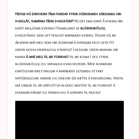
a
in
s
Hefur þú einhvern tíma fundið fyrir dúndrandi sársauka við
t
þvaglát, samfara tíðri þvagþörf?
Þú ert ekki einn! Á hverju ári
þjást milljónir kvenna í Frakklandi af
blöðrubólgu
,
u
þvagsýking sem oft tengist mataræði þeirra. Vissir þú að
c
ákveðin matvæli sem við borðum á hverjum degi geta ýtt
undir þessa hræðilegu sýkingu? Í þessari grein munum við
e
kanna
6 matvæli til að forðast
til að koma í veg fyrir
s
blöðrubólgu og viðhalda þvagvelferð. Með nokkrum
einföldum breytingum á mataræði geturðu styrkt
náttúrulegar varnir og dregið úr hættu á endurkomu. Vertu
hjá okkur til að uppgötva algeng mistök til að forðast á
disknum þínum og finndu þig á leiðinni til heilsu!