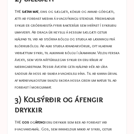
THE
sætan mat
, eins og sælgæti, kökur og annað góðgæti,
ætti að forðast meðan á þvagsýkingu stendur. Hreinsaður
sykur er gróðrarstía fyrir bakteríur sem þrífast í sykruðu
umhverfi. Að draga úr neyslu á þessum sælgæti getur
hjálpað til við að stjórna bólgu og stuðla að lækningu frá
blöðrubólgu. Að auki stuðla iðnaðarvörur, oft hlaðnar
viðbættum sykri, til aukinnar bólgu í líkamanum. Veldu ferska
ávexti, sem veita náttúrulegan sykur en eru ríkur af
næringarefnum. Þessir ávextir geta hjálpað þér að líða
saddur án þess að skaða þvagheilsu þína. Til að kanna úrval
af matarvalkostum skaltu skoða þessa grein um
matur til að
forðast í morgunmat
.
3) Kolsýrðir og áfengir
drykkir
THE
gos
og
áfengi
eru drykkir sem ber að forðast við
þvagvandamál. Gos, sem inniheldur mikið af sykri, getur