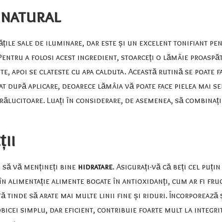
 natural
le sale de iluminare, dar este și un excelent tonifiant pentr
entru a folosi acest ingredient, stoarceți o lămâie proaspăt
e, apoi se clateste cu apa calduta. Această rutină se poate 
at după aplicare, deoarece lămâia vă poate face pielea mai se
 strălucitoare. Luați în considerare, de asemenea, să combina
ții
e să vă mențineți bine
hidratare
. Asigurați-vă că beți cel puțin
i în alimentație alimente bogate în antioxidanți, cum ar fi fr
ă tinde să arate mai multe linii fine și riduri. Încorporează 
obicei simplu, dar eficient, contribuie foarte mult la integri