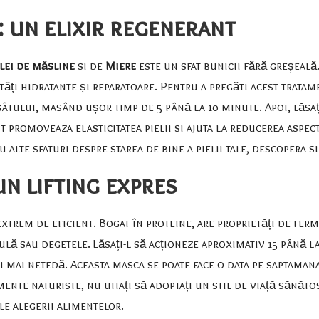
: un elixir regenerant
lei de măsline
si de
Miere
este un sfat bunicii fără greșeală
ietăți hidratante și reparatoare. Pentru a pregăti acest trata
gâtului, masând ușor timp de 5 până la 10 minute. Apoi, lăsaț
t promoveaza elasticitatea pielii si ajuta la reducerea aspectu
lte sfaturi despre starea de bine a pielii tale, descopera si
n lifting expres
xtrem de eficient. Bogat în proteine, are proprietăți de ferm
ulă sau degetele. Lăsați-l să acționeze aproximativ 15 până la
i mai netedă. Aceasta masca se poate face o data pe saptaman
ente naturiste, nu uitați să adoptați un stil de viață sănăto
le alegerii alimentelor
.