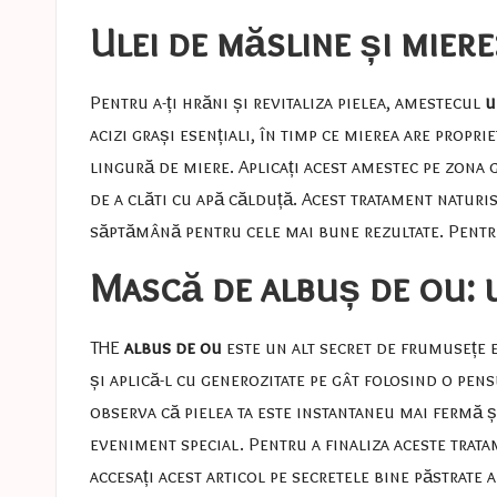
Ulei de măsline și miere
Pentru a-ți hrăni și revitaliza pielea, amestecul
u
acizi grași esențiali, în timp ce mierea are propr
lingură de miere. Aplicați acest amestec pe zona 
de a clăti cu apă călduță. Acest tratament naturis
săptămână pentru cele mai bune rezultate. Pentru a
Mască de albuș de ou: u
THE
albus de ou
este un alt secret de frumusețe e
și aplică-l cu generozitate pe gât folosind o pens
observa că pielea ta este instantaneu mai fermă ș
eveniment special. Pentru a finaliza aceste tratam
accesați acest articol pe
secretele bine păstrate a