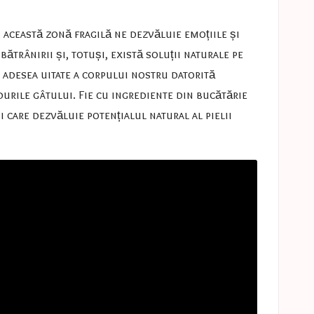
 această zonă fragilă ne dezvăluie emoțiile și
ătrânirii și, totuși, există soluții naturale pe
i adesea uitate a corpului nostru datorită
idurile gâtului. Fie cu ingrediente din bucătărie
i care dezvăluie potențialul natural al pielii