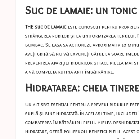
Suc de lamaie: un tonic
THE
suc de lamaie
este cunoscut pentru proprietăți
strângerea porilor și la uniformizarea tenului. P
bumbac. Se lasa sa actioneze aproximativ 10 minut
aveți grijă să nu vă expuneți gâtul la soare imedi
prevenirea apariției ridurilor și face pielea mai
a vă completa rutina anti-îmbătrânire.
Hidratarea: cheia tinere
Un alt sfat esențial pentru a preveni ridurile est
suplă și bine hidratată. În același timp, includeț
combaterea îmbătrânirii pielii. Pielea deshidratat
hidratare, oferă polifenoli benefici pielii. Acest 