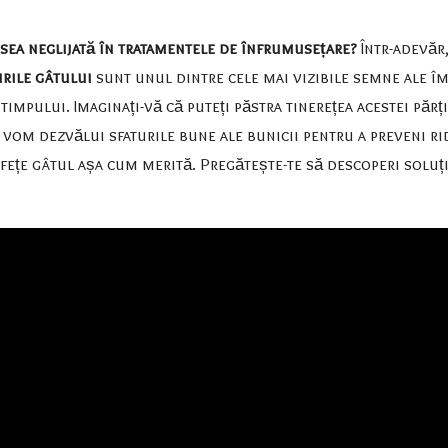
esea neglijată în tratamentele de înfrumusețare?
Într-adevăr,
rile gâtului
sunt unul dintre cele mai vizibile semne ale îmb
impului. Imaginați-vă că puteți păstra tinerețea acestei părț
îți vom dezvălui sfaturile bune ale bunicii pentru a preveni r
ăsfețe gâtul așa cum merită. Pregătește-te să descoperi soluți