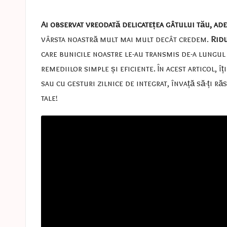
e
in
s
Ai observat vreodată delicatețea gâtului tău, ad
vârsta noastră mult mai mult decât credem.
Ridu
a
care bunicile noastre le-au transmis de-a lungul t
s
remediilor simple și eficiente. În acest articol, 
sau cu gesturi zilnice de integrat, învață să-ți r
t
tale!
u
c
e
s