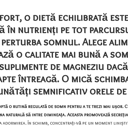
fort, o dietă echilibrată este
 în nutrienți pe tot parcursul
t perturba somnul. Alege alim
ză o calitate mai bună a som
 suplimente de magneziu dacă 
pte întreagă. O mică schimba
unătăți semnificativ orele de
ptă o rutină regulată de somn pentru a te trezi mai ușor. Cul
a naturală să intre dimineața. Aceasta promovează secreția
a adormirea. În schimb, concentrați-vă pe un moment liniștit