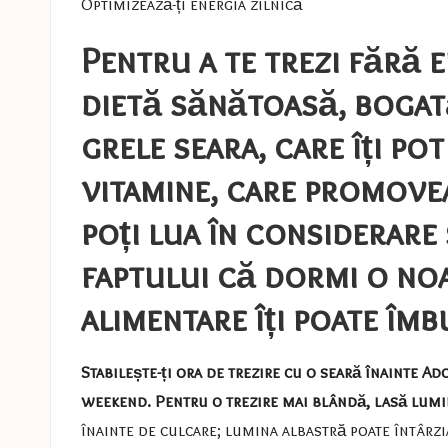
Optimizează-ți energia zilnică
Pentru a te trezi fără e
dietă sănătoasă, bogată
grele seara, care îți po
vitamine, care promovea
poți lua în considerare
faptului că dormi o noa
alimentare îți poate îmb
Stabilește-ți ora de trezire cu o seară înainte
Ado
weekend. Pentru o trezire mai blândă, lasă lumin
înainte de culcare; lumina albastră poate întârzi