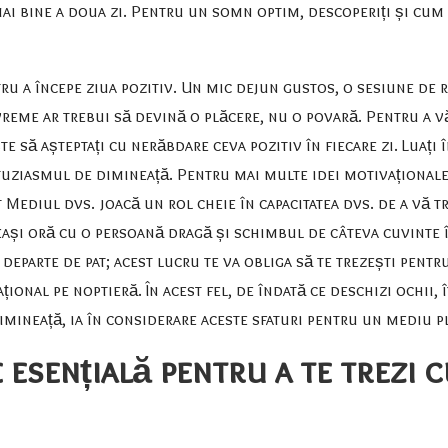
 mai bine a doua zi. Pentru un somn optim, descoperiți și cum 
ru a începe ziua pozitiv. Un mic dejun gustos, o sesiune de 
eme ar trebui să devină o plăcere, nu o povară. Pentru a vă t
este să așteptați cu nerăbdare ceva pozitiv în fiecare zi. Luați
tuziasmul de dimineață. Pentru mai multe idei motivaționale,
t
Mediul dvs. joacă un rol cheie în capacitatea dvs. de a vă 
ceeași oră cu o persoană dragă și schimbul de câteva cuvinte
parte de pat; acest lucru te va obliga să te trezești pentru
ațional pe noptieră. În acest fel, de îndată ce deschizi ochii,
dimineață, ia în considerare aceste sfaturi pentru un mediu 
 esențială pentru a te trezi 