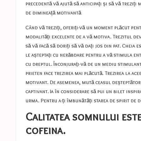
precedentă vă ajută să anticipați și să vă treziți
de dimineață motivantă
Când vă treziți, oferiți-vă un moment plăcut pent
modalități excelente de a vă motiva. Trezitul devr
să vă facă să doriți să vă dați jos din pat. Cheia 
le așteptați cu nerăbdare pentru a vă stimula en
cu dreptul. Înconjurați-vă de un mediu stimulan
prieten face trezirea mai plăcută. Trezirea la a
motivant. De asemenea, mută ceasul deșteptător de
captivant. Ia în considerare să pui un bilet inspir
urma. Pentru a-ți îmbunătăți starea de spirit de 
Calitatea somnului este
cofeina.