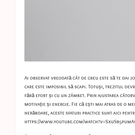
Ai observat vreodată cât de greu este să te dai j
care este imposibil să scapi. Totuși, trezitul devr
fără efort și cu un zâmbet. Prin ajustarea câtorv
motivație și energie. Fie că ești mai atras de o m
nerăbdare, aceste sfaturi practice sunt aici pentru
https://www.youtube.com/watch?v=SxuSb5pum