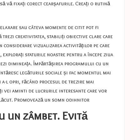
să vă fixați corect cearșafurile.
Creați o rutină
relaxare sau câteva momente de citit pot fi
rezi creativitatea, stabiliți obiective clare care
 în considerare vizualizarea activităților pe care
 explorați sfaturile noastre pentru a începe ziua
trezi dimineața. Împărtășirea programului cu un
 întăresc legăturile sociale și fac momentul mai
 a-l opri, făcând procesul de trezire mai
 îți vei aminti de lucrurile interesante care vor
plăcut.
Promovează un somn odihnitor
cu un zâmbet. Evită