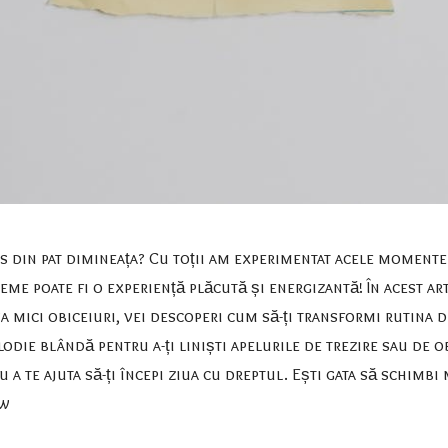
os din pat dimineața? Cu toții am experimentat acele momente
eme poate fi o experiență plăcută și energizantă! În acest art
a mici obiceiuri, vei descoperi cum să-ți transformi rutina 
elodie blândă pentru a-ți liniști apelurile de trezire sau de o
 a te ajuta să-ți începi ziua cu dreptul. Ești gata să schimbi
Aw