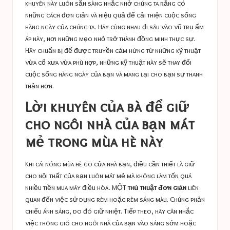
khuyên này luôn sẵn sàng nhắc nhở chúng ta rằng có
những cách đơn giản và hiệu quả để cải thiện cuộc sống
hàng ngày của chúng ta. Hãy cùng nhau đi sâu vào vũ trụ ấm
áp này, nơi những mẹo nhỏ trở thành đồng minh thực sự.
Hãy chuẩn bị để được truyền cảm hứng từ những kỹ thuật
vừa cổ xưa vừa phù hợp, những kỹ thuật này sẽ thay đổi
cuộc sống hàng ngày của bạn và mang lại cho bạn sự thanh
thản hơn.
Lời khuyên của bà để giữ
cho ngôi nhà của bạn mát
mẻ trong mùa hè này
Khi cái nóng mùa hè gõ cửa nhà bạn, điều cần thiết là giữ
cho nội thất của bạn luôn mát mẻ mà không làm tốn quá
nhiều tiền mua máy điều hòa. MỘT
thủ thuật đơn giản
liên
quan đến việc sử dụng rèm hoặc rèm sáng màu. Chúng phản
chiếu ánh sáng, do đó giữ nhiệt. Tiếp theo, hãy cân nhắc
việc thông gió cho ngôi nhà của bạn vào sáng sớm hoặc