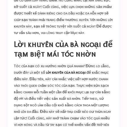
rỡ suốt cả ngày! Cuối cùng, việc lựa chọn những sản phẩm
được thiết kế dành riêng cho da dầu hoặc da hỗn hợp sẽ
giúp bạn tránh phải trang điểm thường xuyên. Với những lời
khuyên này, bạn sẽ trông tuyệt vời suốt cả ngày! Để được
tư vấn sâu hơn, vui lòng truy cập
Mục này
.
Lời khuyên của bà ngoại để
tạm biệt mái tóc nhờn
Tóc của bạn có xu hướng nhờn quá nhanh? Đừng lo lắng,
dưới đây là một số
lời khuyên của bà ngoại
để khắc phục
điều này. Đầu tiên, hãy cân nhắc việc kết hợp nước chanh
vào thói quen chăm sóc tóc của bạn. Thực hiện rửa sạch
bằng chanh mỗi tuần một lần để khôi phục lại sự cân bằng
độ pH và điều tiết việc sản xuất bã nhờn. Tiếp theo, sử
dụng bột ngô làm dầu gội khô bằng cách thoa một lượng
nhỏ lên da đầu. Điều này sẽ hấp thụ chất béo dư thừa ngay
lập tức! Cuối cùng, hãy nhớ tránh chạm vào tóc quá nhiều
vì hơi nóng và dầu từ tay bạn có thể khiến vấn đề trở nên