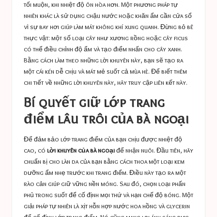
tối muộn, khi nhiệt độ ôn hòa hơn. Một phương pháp tự
nhiên khác là sử dụng chậu nước hoặc khăn ẩm gần cửa sổ
vì sự bay hơi giúp làm mát không khí xung quanh. Đừng bỏ bê
thực vật: một số loại cây như xương rồng hoặc cây ficus
có thể điều chỉnh độ ẩm và tạo điểm nhấn cho cây xanh.
Bằng cách làm theo những lời khuyên này, bạn sẽ tạo ra
một cái kén dễ chịu và mát mẻ suốt cả mùa hè. Để biết thêm
chi tiết về những lời khuyên này, hãy truy cập
liên kết này
.
Bí quyết giữ lớp trang
điểm lâu trôi của bà ngoại
Để đảm bảo lớp trang điểm của bạn chịu được nhiệt độ
cao, có
lời khuyên của bà ngoại
để nhận nuôi. Đầu tiên, hãy
chuẩn bị cho làn da của bạn bằng cách thoa một loại kem
dưỡng ẩm nhẹ trước khi trang điểm. Điều này tạo ra một
rào cản giúp giữ vững nền móng. Sau đó, chọn loại phấn
phủ trong suốt để cố định mọi thứ và hạn chế độ bóng. Một
giải pháp tự nhiên là xịt hỗn hợp nước hoa hồng và glycerin
để cố định lớp trang điểm. Nó cũng mang lại ánh sáng rực