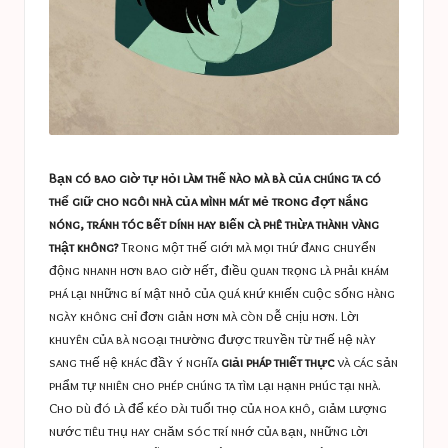
Bạn có bao giờ tự hỏi làm thế nào mà bà của chúng ta có
thể giữ cho ngôi nhà của mình mát mẻ trong đợt nắng
nóng, tránh tóc bết dính hay biến cà phê thừa thành vàng
thật không?
Trong một thế giới mà mọi thứ đang chuyển
động nhanh hơn bao giờ hết, điều quan trọng là phải khám
phá lại những bí mật nhỏ của quá khứ khiến cuộc sống hàng
ngày không chỉ đơn giản hơn mà còn dễ chịu hơn. Lời
khuyên của bà ngoại thường được truyền từ thế hệ này
sang thế hệ khác đầy ý nghĩa
giải pháp thiết thực
và các sản
phẩm tự nhiên cho phép chúng ta tìm lại hạnh phúc tại nhà.
Cho dù đó là để kéo dài tuổi thọ của hoa khô, giảm lượng
nước tiêu thụ hay chăm sóc trí nhớ của bạn, những lời