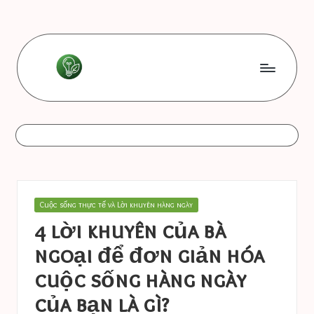
Skip
to
content
L
Les
bonnes
e
astuces
s
b
o
Posted
Cuộc sống thực tế và Lời khuyên hàng ngày
n
in
4 lời khuyên của bà
n
ngoại để đơn giản hóa
e
cuộc sống hàng ngày
s
của bạn là gì?