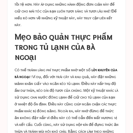
tồi tệ hơn. Hãy áp dụng những hành động đơn giản này để
giữ cho mái tóc của bạn luôn tươi sáng và tươi lâu nhé! Để
hiểu rõ hơn về những kỹ thuật này, hãy truy cập
liên kết
này
.
Mẹo bảo quản thực phẩm
trong tủ lạnh của bà
ngoại
Có thể tránh lãng phí thực phẩm nhờ một số
lời khuyên của
bà ngoại
! Ví dụ, đối với trái cây và rau quả, hãy đặt những
mảnh khăn giấy vào ngăn kéo tủ lạnh. Điều này hấp thụ độ
ẩm dư thừa, kéo dài độ tươi của chúng. Một kỹ thuật khác là
sử dụng chai nước đông lạnh để giữ cho tủ lạnh của bạn
ở nhiệt độ ổn định. Điều này cũng giúp ngăn chặn các thực
phẩm khác bị đóng băng. Ngoài ra, hãy nhớ đừng để thức
ăn không đậy nắp vì điều này có thể dẫn đến mất hương vị
và kết cấu. Cuối cùng, hãy sử dụng hộp kín để đựng thức ăn
thừa và tránh mùi hôi khó chịu. Bằng cách làm theo những