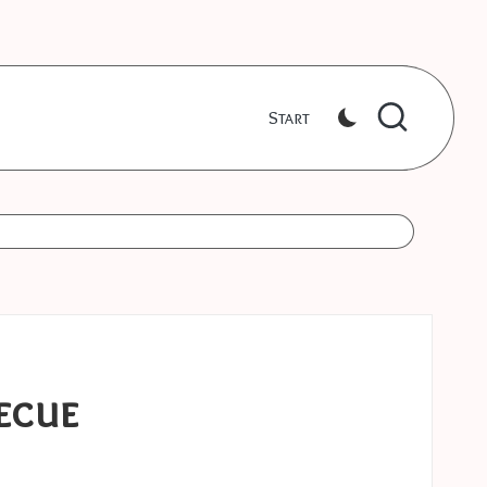
Start
becue