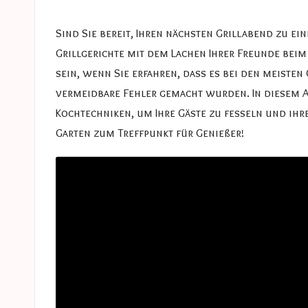
e
in
s
Sind Sie bereit, Ihren nächsten Grillabend zu e
Grillgerichte mit dem Lachen Ihrer Freunde bei
a
sein, wenn Sie erfahren, dass es bei den meisten
s
vermeidbare Fehler gemacht wurden. In diesem Ar
Kochtechniken, um Ihre Gäste zu fesseln und ihr
t
Garten zum Treffpunkt für Genießer!
u
c
e
s